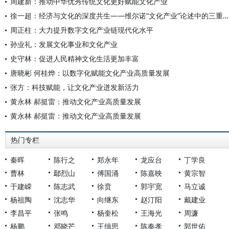
周建新：推动中华优秀传统文化更好赋能文化产业
徐一超：经济与文化的深度共生——维尔诺“文化产业”论述中的三重拓进
周正柱：大力提升数字文化产业链现代化水平
孙业礼：发展文化事业和文化产业
史守林：促进人民精神文化生活更加丰富
唐晓彬 何桂烨：以数字化赋能文化产业高质量发展
张方：科技赋能，让文化产业迸发新活力
黄永林 郝挺雷：推动文化产业高质量发展
黄永林 郝挺雷：推动文化产业高质量发展
热门专栏
秦晖
陈行之
郑永年
龙应台
丁学良
曹林
鄢烈山
傅国涌
陈嘉映
黄宗智
于建嵘
陈志武
徐贲
郭宇宽
马立诚
杨祖陶
沈志华
向继东
赵汀阳
戴建业
李昌平
张鸣
杨奎松
王海光
周濂
杨鹏
邓晓芒
王缉思
陈奉孝
郭世佑