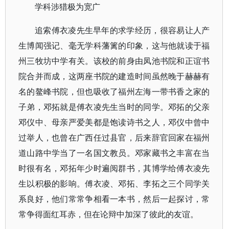
学科涉猎极为宽广
追索傅衣凌先生早年的求学经历，很容易让人产
生博闻强记、毫无学科藩篱的印象，这与他就读于福
州三牧坊中学有关。该校的前身由凤池书院和正谊书
院合并而成，这两座书院的建造时间虽然晚于赫赫有
名的鳌峰书院，但也吸收了福州左海一带书香之家的
子弟，邓拓就是傅衣凌先生当时的同学。邓拓的父亲
邓仪中、母亲严爱美都是饱读诗书之人，邓仪中曾中
过举人，也曾在广西任过县官，后来辞官回家在福州
道山路中学当了一名国文教员。邓家藏书之丰富在当
时很有名，邓拓年少时遍阅群书，其博学给傅衣凌先
生以积极的影响。傅衣凌、邓拓、李拓之三个同学关
系良好，他们常常争相看一本书，然后一起探讨，常
常争得面红耳赤，但在论辩中加深了彼此的友谊。