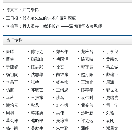
陈支平：师门杂忆
王日根：傅衣凌先生的学术广度和深度
李伯重：哲人虽去，教泽长存 ——深切缅怀衣凌恩师
热门专栏
秦晖
陈行之
郑永年
龙应台
丁学良
曹林
鄢烈山
傅国涌
陈嘉映
黄宗智
于建嵘
陈志武
徐贲
郭宇宽
马立诚
杨祖陶
沈志华
向继东
赵汀阳
戴建业
李昌平
张鸣
杨奎松
王海光
周濂
杨鹏
邓晓芒
王缉思
陈奉孝
郭世佑
马玲
王振东
狄马
袁伟时
史啸虎
熊培云
秋风
刘小枫
孟令伟
雷一宁
周枫
蒋兆勇
吴伟
沙叶新
刘瑜
葛剑雄
储昭根
吴稼祥
许之远
袁刚
杨小凯
吴励生
朱学勤
潘维
郑秉文