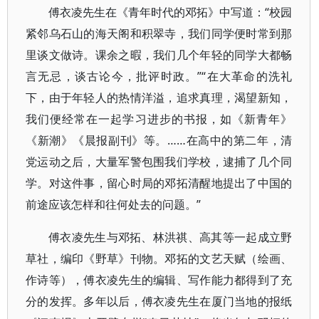
傅衣凌先生在《青年时代的邓拓》中写道：“校园
紧邻乌石山的海天阁和积翠寺，我们同学便时常到那
里谈文做诗。课余之暇，我们几个年轻的同学大都畅
言无忌，谈古论今，批评时政。”“在大革命的洗礼
下，由于年轻人的热情洋溢，追求真理，渴望新知，
我们便经常在一起学习进步的书报，如《新青年》
《新潮》《晨报副刊》等。……在高中的第二年，清
党运动之后，大量军警包围我们学校，逮捕了几个同
学。对这件事，留心时局的邓拓清醒地提出了中国的
前途应该怎样和往何处去的问题。”
傅衣凌先生与邓拓、林洪祺、高其等一起成立野
草社，编印《野草》刊物。邓拓的文艺天赋（绘画、
作诗等），傅衣凌先生的编辑、写作能力都得到了充
分的发挥。多年以后，傅衣凌先生在厦门当地的报纸