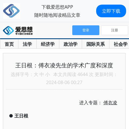
下载爱思想APP
立即下载
随时随地阅读精品文章
登录
注册
首页
法学
经济学
政治学
国际关系
社会学
王日根：傅衣凌先生的学术广度和深度
选择字号：
大
中
小
本文共阅读 4644 次 更新时间：
2024-08-06 00:27
进入专题：
傅衣凌
●
王日根