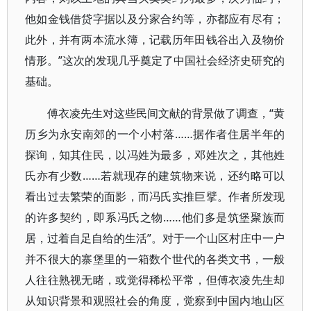
他如金钱借贷字据以及分家合约等，亦都应有尽有；
此外，并有两本流水簿，记载历年田钱谷出入及物价
情形。”这次的发现几乎奠定了中国社会经济史研究的
基础。
傅衣凌先生对这些民间文献的背景做了调查，“黄
历乡为永安南郊的一个小村落……据作者住居半年的
探询，知其住民，以冯姓为最多，邓姓次之，其他姓
氏亦有少数……若就现存的建筑物来说，还约略可以
看出过去繁荣的面影，而冯氏实推巨擘。作者所发现
的许多契约，即系冯氏之物……他们多是筑堡聚族而
居，过着自足自给的生活”。对于一个山区村庄中一户
并不很大的寨堡里的一箱数个世代的各类文书，一般
人往往熟视无睹，或觉得稀松平常，但傅衣凌先生却
从知识背景和观照社会的角度，觉察到中国内地山区