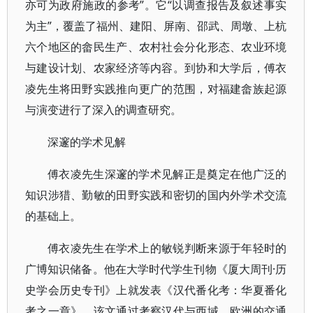
亦可为政府施政的参考”。它“以调查报告及叙述事实
为主”，覆盖了福州、建阳、屏南、邵武、周墩、上杭
六个地区的畲民生产、农村社会分化形态、农业环境
与建设计划、农家经济等内容。到协和大学后，傅衣
凌先生将田野实践推向更广的范围，对福建畲族起源
与演变进行了深入的调查研究。
深邃的学术见解
傅衣凌先生深邃的学术见解正是奠定在他广泛的
知识涉猎、勤敏的田野实践和密切的国内外学术交流
的基础上。
傅衣凌先生在学术上的敏锐判断来源于年轻时的
广博知识储备。他在大学时代学生刊物《厦大周刊·历
史学会历史专刊》上就发表《汉代番化考：华夏番化
考之一章》，该文通过考察汉代与西域、欧洲的交通