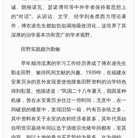
诚、朗格诺瓦、瑟诺博司等中外学者保持着思想上
的“对话”。从训诂、文字、经学到各类西方理论著
作，傅衣凌先生都如饥似渴地吸收消化，这培养了其
深厚的治学基本功和宽广的学术视野。
田野实践颇为勤敏
早年颠沛流离的学习工作经历养成了傅衣凌先生
勤走田野、敏待民间文献的兴趣。1939年，在福建永
安黄历乡的意外发现更使他搜集田野资料的治学特色
得到彰显。他描述道：“民国二十八年夏天，我因某种
机缘，曾在永安黄历乡住过一些时间，无意中，在一
间破损的楼屋中，发现旧契一箱，约有百余纸之多，
其中资料有关于永安的农村经济者甚多，其年代系始
自明世宗嘉靖年间以迄于清德宗光绪年间都有，至其
内容，则以土地的典当买卖契约为最多，次为佃约，