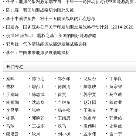
任平：能源的饭碗必须端在自己手里——论推动新时代
陈九霖：我国能源战略切勿顾此失彼
李十中演讲预告：对十三五能源战略的几点思考
国发办：国务院办公厅关于印发能源发展战略行动计划（2014-2
倪世雄 潜旭明：霸权之基：美国的国际能源战略
郭焦锋：气体清洁能源成能源发展战略选择
李伟：中国未来能源发展战略探析
热门专栏
秦晖
陈行之
郑永年
龙应台
丁学良
曹林
鄢烈山
傅国涌
陈嘉映
黄宗智
于建嵘
陈志武
徐贲
郭宇宽
马立诚
杨祖陶
沈志华
向继东
赵汀阳
戴建业
李昌平
张鸣
杨奎松
王海光
周濂
杨鹏
邓晓芒
王缉思
陈奉孝
郭世佑
马玲
王振东
狄马
袁伟时
史啸虎
熊培云
秋风
刘小枫
孟令伟
雷一宁