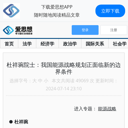
下载爱思想APP
立即下载
随时随地阅读精品文章
登录
注册
首页
法学
经济学
政治学
国际关系
社会学
杜祥琬院士：我国能源战略规划正面临新的边
界条件
选择字号：
大
中
小
本文共阅读 49069 次 更新时间：
2024-07-14 23:10
进入专题：
能源战略
●
杜祥琬