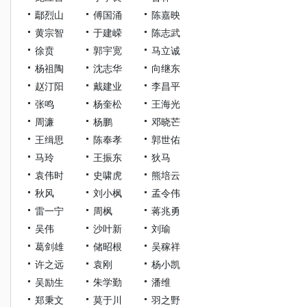
鄢烈山
傅国涌
陈嘉映
黄宗智
于建嵘
陈志武
徐贲
郭宇宽
马立诚
杨祖陶
沈志华
向继东
赵汀阳
戴建业
李昌平
张鸣
杨奎松
王海光
周濂
杨鹏
邓晓芒
王缉思
陈奉孝
郭世佑
马玲
王振东
狄马
袁伟时
史啸虎
熊培云
秋风
刘小枫
孟令伟
雷一宁
周枫
蒋兆勇
吴伟
沙叶新
刘瑜
葛剑雄
储昭根
吴稼祥
许之远
袁刚
杨小凯
吴励生
朱学勤
潘维
郑秉文
莫于川
羽之野