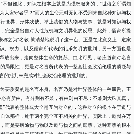
”不但如此，知识在根本上就是为强权服务的，“世俗之所谓知
为大盗守者乎？”而人的生命无时无刻不受到来自此种知识与权
言行怪异、形体残缺、举止骇俗的人物与故事，就是对知识与权
考，完全是出自对人性危机与文明异化的反思。此外，儒家所提
来称之为“名教”就清楚地说明了这一点。正是在此意义上，道家
知识、权力，以及儒家所代表的礼乐文明的批判，另一方面也是
中释放出来，走向整体生命的复苏。由此可见，老庄道家对名言
言的局限性，更是对名言所代表的一整套社会政治伦理的质疑与
言的批判来完成对社会政治伦理的批判的。
最终要质疑的是名言本身。名言乃是对世界整体的一种宰割。王
称必有所由。有分则有不兼，有由则由不尽；不兼则大殊其真，
“道”代表的整体或大全是互为对立的，这种对立的根本在于道与
物自体那样，处于两个完全互不相关的世界。实际上，道就在万
物，而是要解除物与物以及道与物之间的遮蔽，这种遮蔽的根本