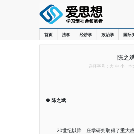
首页
法学
经济学
政治学
国际
陈之
选择字号：
大
中
小
本文共
●
陈之斌
20世纪以降，庄学研究取得了重大