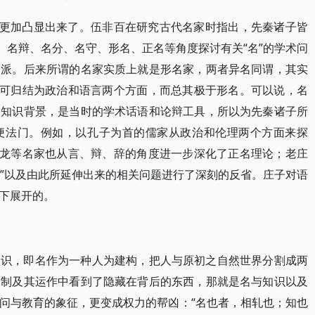
就更加凸显出来了。伍非百在研究古代名家时指出，先秦诸子皆
、名辩、名分、名守、形名、正名等角度探讨有关“名”的学术问
三派。后来所谓的名家实质上就是形名家，两者异名同谓，其实
论可归结为政治和语言两个方面，而总其极于形名。可以说，名
和知识背景，是当时的学术话语和论辩工具，所以为先秦诸子所
便法门。例如，以孔子为首的儒家从政治和伦理两个方面来探
孙龙等名家也从言、辩、辞的角度进一步深化了正名理论；老庄
名”以及由此所延伸出来的相关问题进行了深刻的反省。庄子对语
下展开的。
认识，即名作为一种人为建构，把人与原初之自然世界分割成两
建制及其运作中看到了隐藏在背后的东西，那就是名与知识以及
问与教育的象征，更变成权力的帮凶：“名也者，相轧也；知也