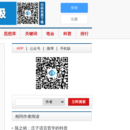
登录
注册
思想库
关键词
笔会
科普
排行
|
|
|
APP
公众号
微博
手机版
相同作者阅读
陈之斌：庄子语言哲学的特质