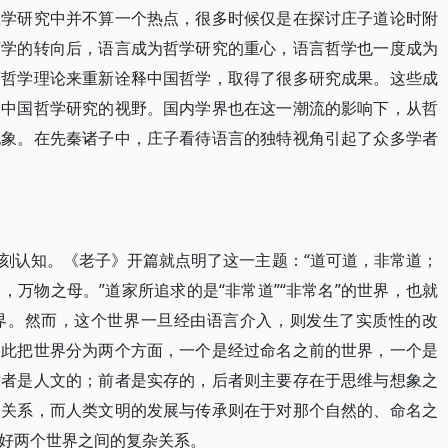
庄学研究中并不算一个热点，很多时候仅是在探讨庄子道论时附
言学的转向后，语言成为哲学研究的重心，语言哲学也一度成为
言哲学理论来重新诠释中国哲学，取得了很多研究成果。这些成
了中国哲学研究的视野。国内学界也在这一潮流的影响下，从哲
现象。在先秦诸子中，庄子看待语言的独特视角引起了众多学者
刻认知。《老子》开篇就点明了这一主题：“道可道，非常道；
万物之母。”道家所追求的是“非常道”“非常名”的世界，也就
界。然而，这个世界一旦经由语言介入，则发生了实质性的改
由此把世界分为两个方面，一个是经过命名之前的世界，一个是
后者是人文的；前者是实存的，后者则主要存在于思维与想象之
的关系，而人类文明的发展与传承则在于对那个自然的、命名之
好两个世界之间的复杂关系。