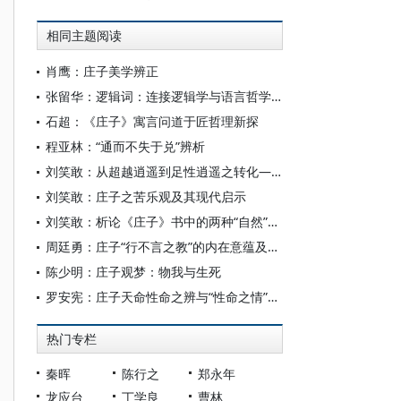
相同主题阅读
肖鹰：庄子美学辨正
张留华：逻辑词：连接逻辑学与语言哲学的纽带
石超：《庄子》寓言问道于匠哲理新探
程亚林：“通而不失于兑”辨析
刘笑敢：从超越逍遥到足性逍遥之转化——兼论郭象《庄子注》之诠释方法
刘笑敢：庄子之苦乐观及其现代启示
刘笑敢：析论《庄子》书中的两种“自然”——从历史到当代
周廷勇：庄子“行不言之教”的内在意蕴及其现代教育意义
陈少明：庄子观梦：物我与生死
罗安宪：庄子天命性命之辨与“性命之情”论析
热门专栏
秦晖
陈行之
郑永年
龙应台
丁学良
曹林