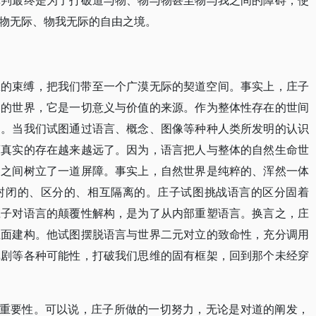
批判最终是为了打破道与物、物与物甚至物与我之间的障碍，使
物无际、物我无际的自由之境。
想的束缚，把我们带至一个广漠无际的契道空间。事实上，庄子
道的世界，它是一切意义与价值的来源。作为整体性存在的世间
的。当我们试图通过语言、概念、图像等种种人类所发明的认识
离真实的存在越来越远了。因为，语言把人与整体的自然生命世
界之间树立了一道屏障。事实上，自然世界是纯粹的、浑然一体
封闭的、区分的、相互隔离的。庄子试图挑战语言的区分固着
庄子对语言的颠覆性解构，是为了从内部重塑语言。换言之，庄
正面建构。他试图摆脱语言与世界二元对立的致命性，充分调用
戏剧等各种可能性，打破我们思维的固有框架，回到那个未经穿
的重要性。可以说，庄子所做的一切努力，无论是对道的阐发，