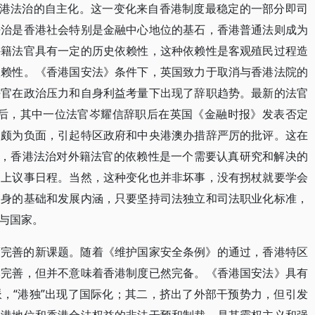
香港法治的自主化。这一变化来自香港制度最稳定的一部分即司
法治是香港社会特别是金融中心地位的基石，香港普通法则成为
外籍法官具有一定的历史依赖性，这种依赖性是客观殖民过程造
依赖性。《香港国安法》条件下，英国致力于取消与香港法院的
法官在政治压力和自身利益考量下出现了辞职趋势。最新的法官
决之后，其中一位法官岑耀信辞职后在英国《金融时报》发表否定
响颇为负面，引起特区政府和中央港澳办措辞严厉的批评。这在
险，香港法治对外籍法官的依赖性是一个需要认真研究和解决的
提上议事日程。当然，这种变化也并非坏事，没有拐杖就要学会
自身的基础和发展内涵，只要坚持司法独立和司法职业化标准，
与国家。
度完善的新课题。随着《维护国家安全条例》的通过，香港特区
本完善，但并不意味着香港制度已然完备。《香港国安法》具有
，“港独”出现了国际化；其二，挤出了外部干预势力，但引发