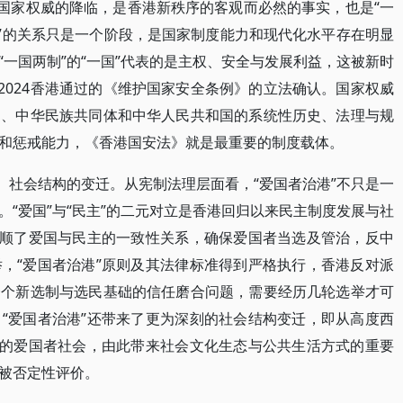
。国家权威的降临，是香港新秩序的客观而必然的事实，也是“一
水”的关系只是一个阶段，是国家制度能力和现代化水平存在明显
一国两制”的“一国”代表的是主权、安全与发展利益，这被新时
2024香港通过的《维护国家安全条例》的立法确认。国家权威
明、中华民族共同体和中华人民共和国的系统性历史、法理与规
和惩戒能力，《香港国安法》就是最重要的制度载体。
、社会结构的变迁。从宪制法理层面看，“爱国者治港”不只是一
“爱国”与“民主”的二元对立是香港回归以来民主制度发展与社
理顺了爱国与民主的一致性关系，确保爱国者当选及管治，反中
，“爱国者治港”原则及其法律标准得到严格执行，香港反对派
一个新选制与选民基础的信任磨合问题，需要经历几轮选举才可
“爱国者治港”还带来了更为深刻的社会结构变迁，即从高度西
”的爱国者社会，由此带来社会文化生态与公共生活方式的重要
被否定性评价。