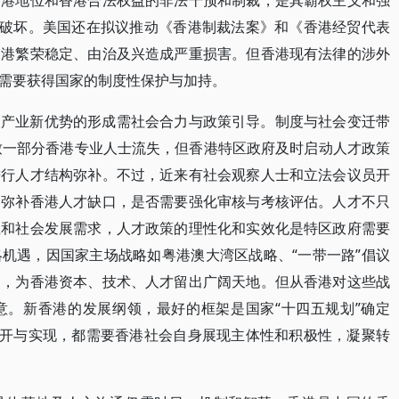
香港地位和香港合法权益的非法干预和制裁，是其霸权主义和强
性破坏。美国还在拟议推动《香港制裁法案》和《香港经贸代表
香港繁荣稳定、由治及兴造成严重损害。但香港现有法律的涉外
需要获得国家的制度性保护与加持。
及产业新优势的形成需社会合力与政策引导。制度与社会变迁带
致一部分香港专业人士流失，但香港特区政府及时启动人才政策
进行人才结构弥补。不过，近来有社会观察人士和立法会议员开
够弥补香港人才缺口，是否需要强化审核与考核评估。人才不只
业和社会发展需求，人才政策的理性化和实效化是特区政府需要
机遇，因国家主场战略如粤港澳大湾区战略、“一带一路”倡议
间，为香港资本、技术、人才留出广阔天地。但从香港对这些战
意。新香港的发展纲领，最好的框架是国家“十四五规划”确定
展开与实现，都需要香港社会自身展现主体性和积极性，凝聚转