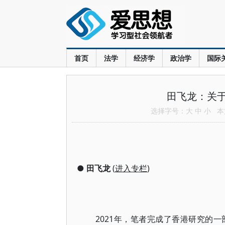
首页
法学
经济学
政治学
国际
田飞龙：关
选择字号：
大
中
小
本文
●
田飞龙
(
进入专栏
)
2021年，笔者完成了香港研究的