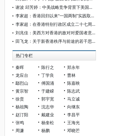
谢波 邱芳婷：中美战略竞争背景下美国对香港的制裁：发展演变、主要特点与应对路径
李家超：香港回归以来“一国两制”实践取得举世瞩目的重大成就 “一国两制”巨大优越性不断彰显
李家超：在香港特别行政区成立二十七周年酒会的致辞（全文）
刘兆佳：美西方对香港的敌对对爱国者意味着什么
田飞龙：关于新香港秩序与前途的若干思考
热门专栏
秦晖
陈行之
郑永年
龙应台
丁学良
曹林
鄢烈山
傅国涌
陈嘉映
黄宗智
于建嵘
陈志武
徐贲
郭宇宽
马立诚
杨祖陶
沈志华
向继东
赵汀阳
戴建业
李昌平
张鸣
杨奎松
王海光
周濂
杨鹏
邓晓芒