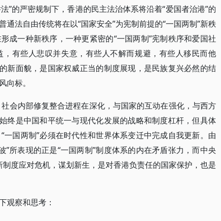
举法”的严密规制下，香港的民主法治体系将沿着“爱国者治港”的
通法自由传统将在以“国家安全”为宪制前提的“一国两制”新秩
形成一种新秩序，一种更紧密的“一国两制”宪制秩序和爱国社
益，有些人悲叹并失意，有些人不解而规避，有些人移民而他
”的新面貌，是国家权威正当的制度展现，是民族复兴必然的结
风向标。
变，社会内部修复整合进程在深化，与国家的互动在强化，与西方
”始终是中国和平统一与现代化发展的战略和制度杠杆，但具体
“一国两制”必须在时代性和世界体系变迁中完成自我更新。由
修例风波”所表现的正是“一国两制”制度体系的内在矛盾张力，而中央
以新制度应对危机，谋划新生，是对香港负责任的国家保护，也是
下观察和思考：