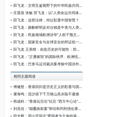
田飞龙：文明互鉴视野下的中华民族共同体人权观及其世界意义
庄晨燕 张敏 田飞龙：以“人类命运共同体”为主线构建世界民族研究自主知识体系
田飞龙：这部法律，何以彰显中国智慧？
田飞龙：旗帜鲜明反对台独是中美与人类共同利益所系
田飞龙：民族领域欧洲涉华“人权干预主义”不可取、不可行
田飞龙：国家安全与全球安全的辩证统一及其中国特色
田飞龙 王美晴：创造历史的可能性：郑丽文访陆的国家统一进步意义
田飞龙：“正遭摧毁”的国际秩序、欧洲忧思与中国角色
田飞龙：巴拿马运河裁决案考验中国涉外法治行动能力
相同主题阅读
傅健慈：香港回归是历史正义的彰显与国家主权的重塑
屠海鸣：泥沙俱下千万绪山高水险不避难
韩成科：“香港玩完论”玩完 “西方中心论”崩塌
刘兆佳：“颠覆政权案”审结和判刑强化香港法治
田光辉：邓小平同志“爱国者为主体的港人治港”思想的重大历史意义和时代发展