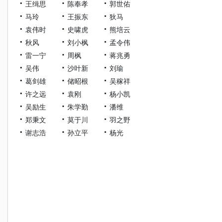
王缉思
陈奉孝
郭世佑
马玲
王振东
狄马
袁伟时
史啸虎
熊培云
秋风
刘小枫
孟令伟
雷一宁
周枫
蒋兆勇
吴伟
沙叶新
刘瑜
葛剑雄
储昭根
吴稼祥
许之远
袁刚
杨小凯
吴励生
朱学勤
潘维
郑秉文
莫于川
羽之野
谢志浩
孙立平
杨光