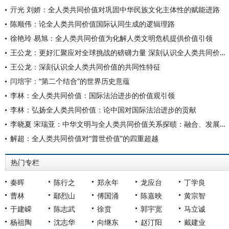
亓光 刘娇：全人类共同价值对巩固中华民族文化主体性的赋能进路
陈顺伟：论全人类共同价值国际认同生成的逻辑理路
徐艳玲 易旭：全人类共同价值为化解人类文明危机提供价值引领
王公龙：更好汇聚应对全球挑战的磅礴力量 深刻认识全人类共同价值的共同性特征
王公龙：深刻认识全人类共同价值的共同性特征
闫培宇：“第二个结合”的世界历史意蕴
李林：全人类共同价值：国际法治进步的价值观引领
李林：弘扬全人类共同价值：论中国对国际法治进步的贡献
李晓夏 宋瑞亚：中华文明与全人类共同价值关系探赜：融合、发展与共融
解超：全人类共同价值对“普世价值”的四重超越
热门专栏
秦晖
陈行之
郑永年
龙应台
丁学良
曹林
鄢烈山
傅国涌
陈嘉映
黄宗智
于建嵘
陈志武
徐贲
郭宇宽
马立诚
杨祖陶
沈志华
向继东
赵汀阳
戴建业