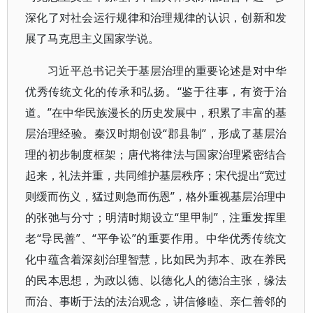
深化了对社会运行规律和治理规律的认识，创新和发
展了马克思主义国家学说。
习近平总书记关于基层治理的重要论述是对中华
优秀传统文化的传承和弘扬。“鉴于往事，有资于治
道。”在中华民族漫长的历史发展中，积累了丰富的基
层治理经验。秦汉时期创设“郡县制”，形成了基层治
理的初步制度框架；唐代将律法与国家治理紧密结合
起来，礼法并重，共同维护基层秩序；宋代提出“宽过
则缓而伤义，猛过则急而伤恩”，格外重视基层治理中
的张弛与分寸；明清时期设立“里甲制”，注重发挥里
老“导民善”、“平争讼”的重要作用。中华优秀传统文
化中蕴含着深刻治理智慧，比如民为邦本、政在养民
的民本思想，为政以德、以德化人的德治主张，缘法
而治、事断于法的法治观念，讲信修睦、亲仁善邻的