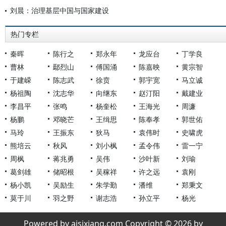
刘晨：治理基层中国与国家建设
热门专栏
秦晖
陈行之
郑永年
龙应台
丁学良
曹林
鄢烈山
傅国涌
陈嘉映
黄宗智
于建嵘
陈志武
徐贲
郭宇宽
马立诚
杨祖陶
沈志华
向继东
赵汀阳
戴建业
李昌平
张鸣
杨奎松
王海光
周濂
杨鹏
邓晓芒
王缉思
陈奉孝
郭世佑
马玲
王振东
狄马
袁伟时
史啸虎
熊培云
秋风
刘小枫
孟令伟
雷一宁
周枫
蒋兆勇
吴伟
沙叶新
刘瑜
葛剑雄
储昭根
吴稼祥
许之远
袁刚
杨小凯
吴励生
朱学勤
潘维
郑秉文
莫于川
羽之野
谢志浩
孙立平
杨光
Powered by aisixiang.com Copyright © 2026 by