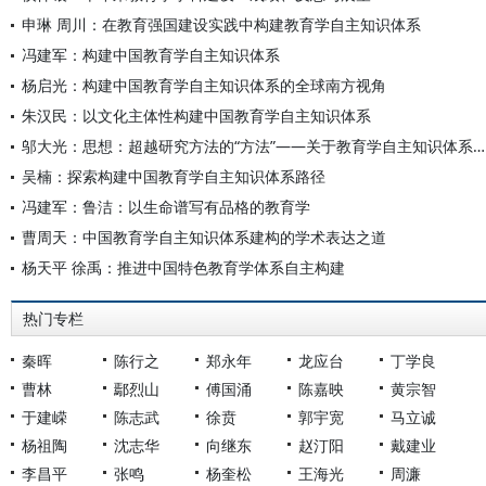
申琳 周川：在教育强国建设实践中构建教育学自主知识体系
冯建军：构建中国教育学自主知识体系
杨启光：构建中国教育学自主知识体系的全球南方视角
朱汉民：以文化主体性构建中国教育学自主知识体系
邬大光：思想：超越研究方法的“方法”——关于教育学自主知识体系及研究方法的思考
吴楠：探索构建中国教育学自主知识体系路径
冯建军：鲁洁：以生命谱写有品格的教育学
曹周天：中国教育学自主知识体系建构的学术表达之道
杨天平 徐禹：推进中国特色教育学体系自主构建
热门专栏
秦晖
陈行之
郑永年
龙应台
丁学良
曹林
鄢烈山
傅国涌
陈嘉映
黄宗智
于建嵘
陈志武
徐贲
郭宇宽
马立诚
杨祖陶
沈志华
向继东
赵汀阳
戴建业
李昌平
张鸣
杨奎松
王海光
周濂