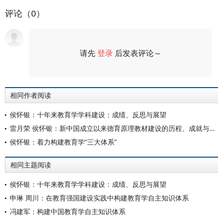
评论（0）
请先
登录
后发表评论～
评论
相同作者阅读
侯怀银：十年来教育学学科建设：成绩、反思与展望
雷月荣 侯怀银：新中国成立以来德育原理教材建设的历程、成就与启示
侯怀银：着力构建教育学“三大体系”
相同主题阅读
侯怀银：十年来教育学学科建设：成绩、反思与展望
申琳 周川：在教育强国建设实践中构建教育学自主知识体系
冯建军：构建中国教育学自主知识体系