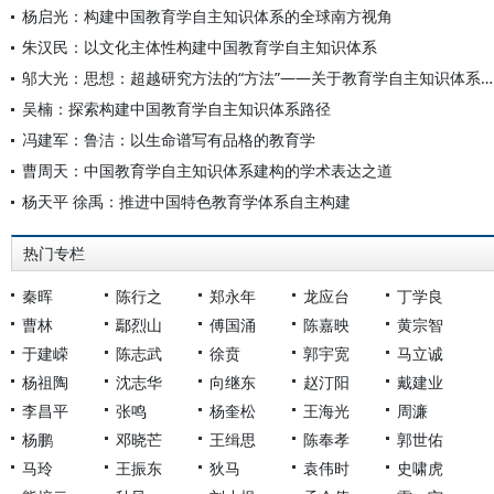
杨启光：构建中国教育学自主知识体系的全球南方视角
朱汉民：以文化主体性构建中国教育学自主知识体系
邬大光：思想：超越研究方法的“方法”——关于教育学自主知识体系及研究方法的思考
吴楠：探索构建中国教育学自主知识体系路径
冯建军：鲁洁：以生命谱写有品格的教育学
曹周天：中国教育学自主知识体系建构的学术表达之道
杨天平 徐禹：推进中国特色教育学体系自主构建
热门专栏
秦晖
陈行之
郑永年
龙应台
丁学良
曹林
鄢烈山
傅国涌
陈嘉映
黄宗智
于建嵘
陈志武
徐贲
郭宇宽
马立诚
杨祖陶
沈志华
向继东
赵汀阳
戴建业
李昌平
张鸣
杨奎松
王海光
周濂
杨鹏
邓晓芒
王缉思
陈奉孝
郭世佑
马玲
王振东
狄马
袁伟时
史啸虎