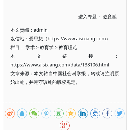
进入专题：
教育学
本文责编：
admin
发信站：爱思想（https://www.aisixiang.com）
栏目：
学术
>
教育学
>
教育理论
本文链接：
https://www.aisixiang.com/data/138106.html
文章来源：本文转自中国社会科学报，转载请注明原
始出处，并遵守该处的版权规定。