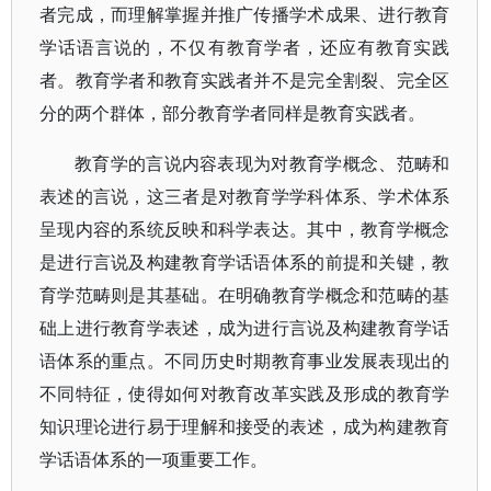
者完成，而理解掌握并推广传播学术成果、进行教育
学话语言说的，不仅有教育学者，还应有教育实践
者。教育学者和教育实践者并不是完全割裂、完全区
分的两个群体，部分教育学者同样是教育实践者。
教育学的言说内容表现为对教育学概念、范畴和
表述的言说，这三者是对教育学学科体系、学术体系
呈现内容的系统反映和科学表达。其中，教育学概念
是进行言说及构建教育学话语体系的前提和关键，教
育学范畴则是其基础。在明确教育学概念和范畴的基
础上进行教育学表述，成为进行言说及构建教育学话
语体系的重点。不同历史时期教育事业发展表现出的
不同特征，使得如何对教育改革实践及形成的教育学
知识理论进行易于理解和接受的表述，成为构建教育
学话语体系的一项重要工作。