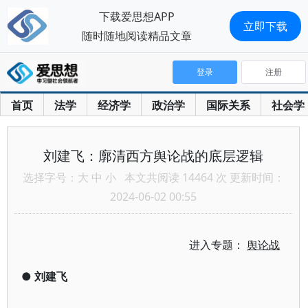
下载爱思想APP
立即下载
随时随地阅读精品文章
登录
注册
首页
法学
经济学
政治学
国际关系
社会学
刘建飞：廓清西方舆论战的底层逻辑
选择字号：
大
中
小
本文共阅读 14464 次 更新时间：
2024-06-02 00:55
进入专题：
舆论战
●
刘建飞