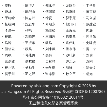
秦晖
陈行之
郑永年
龙应台
丁学良
曹林
鄢烈山
傅国涌
陈嘉映
黄宗智
于建嵘
陈志武
徐贲
郭宇宽
马立诚
杨祖陶
沈志华
向继东
赵汀阳
戴建业
李昌平
张鸣
杨奎松
王海光
周濂
杨鹏
邓晓芒
王缉思
陈奉孝
郭世佑
马玲
王振东
狄马
袁伟时
史啸虎
熊培云
秋风
刘小枫
孟令伟
雷一宁
周枫
蒋兆勇
吴伟
沙叶新
刘瑜
葛剑雄
储昭根
吴稼祥
许之远
袁刚
杨小凯
吴励生
朱学勤
潘维
郑秉文
莫于川
羽之野
谢志浩
孙立平
杨光
Powered by aisixiang.com Copyright © 2026 by
aisixiang.com All Rights Reserved 爱思想 京ICP备12007865
号-1 京公网安备11010602120014号.
工业和信息化部备案管理系统