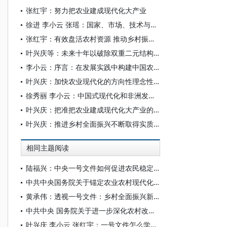
张红宇：努力把农业建成现代化大产业
徐进 李小云 张瑶：国家、市场、技术与小农社会的互动——关于小农和乡村续存与发展的社会学笔记
张红宇：有效盘活农村资源 推动乡村振兴投融资机制创新
叶兴庆等：未来十年以破除双重二元结构促进经济增长的潜力与建议
李小云：序言：在发展实践中构建中国农村发展学
叶兴庆：加快农业现代化的方向性理念性新思路
徐秀丽 李小云：中国式现代化和非洲发展之路
叶兴庆：把准把农业建成现代化大产业的“大”
叶兴庆：推进乡村全面振兴不断取得实质性进展阶段性成果
相同主题阅读
陆福兴：中央一号文件如何促进农民稳定增收
中共中央国务院关于锚定农业农村现代化扎实推进乡村全面振兴的意见
黄承伟：透视一号文件：乡村全面振兴新方略
中共中央 国务院关于进一步深化农村改革 扎实推进乡村全面振兴的意见
叶兴庆 李小云 张红宇：一号文件怎么学？专家为你划重点