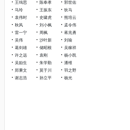
王缉思
陈奉孝
郭世佑
马玲
王振东
狄马
袁伟时
史啸虎
熊培云
秋风
刘小枫
孟令伟
雷一宁
周枫
蒋兆勇
吴伟
沙叶新
刘瑜
葛剑雄
储昭根
吴稼祥
许之远
袁刚
杨小凯
吴励生
朱学勤
潘维
郑秉文
莫于川
羽之野
谢志浩
孙立平
杨光