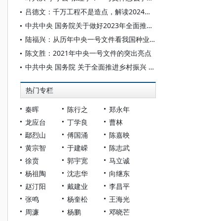
吕德文：千万工程不是造点，解读2024年中央一号文件
中共中央 国务院关于做好2023年全面推进乡村振兴重点工作的意见
陆福兴：从历年中央一号文件看我国种业政策的变迁与趋势
陈文胜：2021年中央一号文件的突出亮点
中共中央 国务院 关于全面推进乡村振兴 加快农业农村现代化的意见
热门专栏
秦晖
陈行之
郑永年
龙应台
丁学良
曹林
鄢烈山
傅国涌
陈嘉映
黄宗智
于建嵘
陈志武
徐贲
郭宇宽
马立诚
杨祖陶
沈志华
向继东
赵汀阳
戴建业
李昌平
张鸣
杨奎松
王海光
周濂
杨鹏
邓晓芒