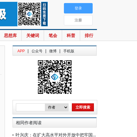
登录
注册
思想库
关键词
笔会
科普
排行
|
|
|
APP
公众号
微博
手机版
相同作者阅读
叶兴庆：在扩大高水平对外开放中把牢国家粮食安全主动权——简评《健全高水平开放下粮食安全保障体系研究》