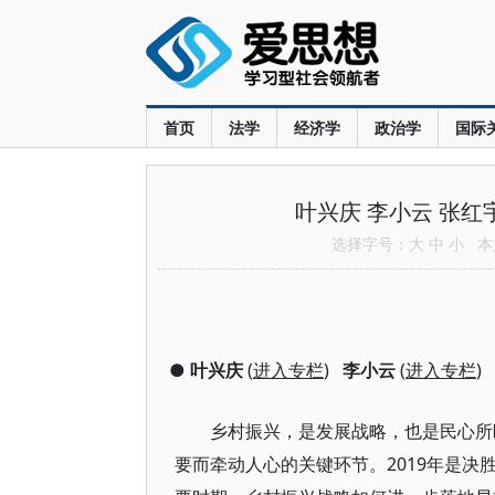
首页
法学
经济学
政治学
国际
叶兴庆 李小云 张
选择字号：
大
中
小
本文
●
叶兴庆
(
进入专栏
)
李小云
(
进入专栏
)
乡村振兴，是发展战略，也是民心所
要而牵动人心的关键环节。2019年是