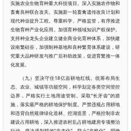
实施农业生物育种重大科技项目。深入实施农作物和
畜禽良种联合攻关。实施新一轮畜禽遗传改良计划和
现代种业提升工程。尊重科学、严格监管，有序推进
生物育种产业化应用。加强育种领域知识产权保护。
支持种业龙头企业建立健全商业化育种体系，加快建
设南繁硅谷，加强制种基地和良种繁育体系建设，研
究重大品种研发与推广后补助政策，促进育繁推一体
化发展。
（九）坚决守住18亿亩耕地红线。统筹布局生
态、农业、城镇等功能空间，科学划定各类空间管控
边界，严格实行土地用途管制。采取“长牙齿”的措
施，落实最严格的耕地保护制度。严禁违规占用耕地
和违背自然规律绿化造林、挖湖造景，严格控制非农
建设占用耕地，深入推进农村乱占耕地建房专项整治
行动，坚决遏制耕地“非农化”、防止“非粮化”。明确