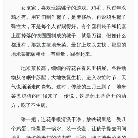
女孩家，喜欢玩踢毽子的游戏。鸡毛，只过年杀
鸡才有。用它们制作毽子，是奢侈品。再说鸡毛毽子
弹性大，不是每个人都踢得好。有个塑料袋子和机器
上面掉落的铁圈圈制成的毽子，就是万福。假如什么
都没有，那就去拔地米菜。最好上坟头去找，那里的
地米菜肥硕粗壮，有重量，踢得起来。
地米菜长高，细细的碎花在春风里招展。各种动
物从冬眠中苏醒，大地恢复生机。进入农忙时节，天
气也渐渐走向炎热。这时，传统的三月三到了，地米
菜煮鸡蛋的时候来了。传说，这是药王菩萨开的药
方，吃了不生病。
采一把，连花带根清洗干净，放铁锅里熬，丢几
个鸡蛋，绿盈盈一锅水。装一茶壶，让孩子提去田间
地头，给忙着春耕的劳力喝。听说，吃了地米菜煮的