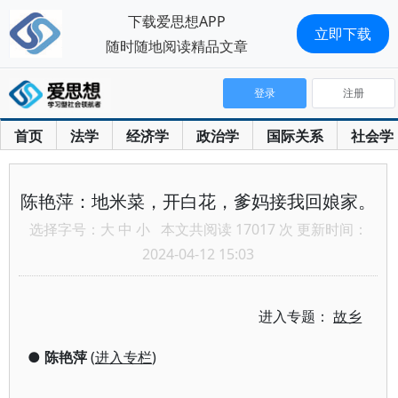
下载爱思想APP
立即下载
随时随地阅读精品文章
登录
注册
首页
法学
经济学
政治学
国际关系
社会学
陈艳萍：地米菜，开白花，爹妈接我回娘家。
选择字号：
大
中
小
本文共阅读 17017 次 更新时间：
2024-04-12 15:03
进入专题：
故乡
●
陈艳萍
(
进入专栏
)