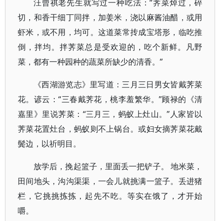
汪曾祺老先生就写过一种吃法：“荠菜焯过，碎
切，和香干细丁同拌，加姜米，浇以麻酱油醋，或用
虾米，或不用，均可。这道菜常抟成宝塔形，临吃推
倒，拌均。拌荠菜总是受欢迎的，吃个新鲜。凡野
菜，都有一种园种的蔬菜所缺少的清香。”
《西湖游览志》里写道：三月三日男女皆戴荠菜
花。谚云：“三春戴荠花，桃李羞繁华。”顾禄的《清
嘉里》里说荠菜：“三月三，蚂蚁上灶山。”人家皆以
荠菜花置灶台，蚂蚁则不上锅台。或妇女摘荠菜花戴
鬓边，以祈明目。
放学后，挽起篮子，里面丢一把铲子。 地米菜，
田间地头，沟沟渠渠，一会儿就挑满一篮子。丢进猪
栏，它挑挑拣拣，起先不吃。等实在饿了，才开始
嚼。