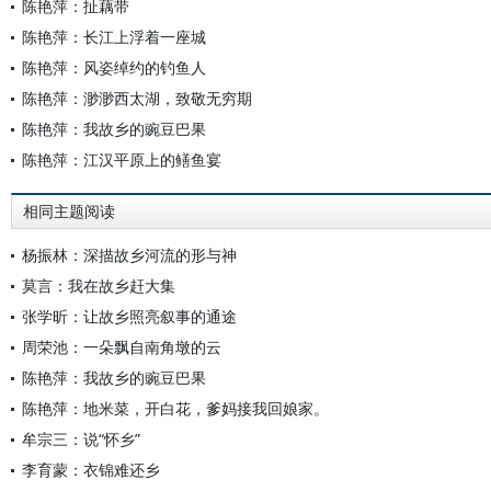
陈艳萍：扯藕带
陈艳萍：长江上浮着一座城
陈艳萍：风姿绰约的钓鱼人
陈艳萍：渺渺西太湖，致敬无穷期
陈艳萍：我故乡的豌豆巴果
陈艳萍：江汉平原上的鳝鱼宴
相同主题阅读
杨振林：深描故乡河流的形与神
莫言：我在故乡赶大集
张学昕：让故乡照亮叙事的通途
周荣池：一朵飘自南角墩的云
陈艳萍：我故乡的豌豆巴果
陈艳萍：地米菜，开白花，爹妈接我回娘家。
牟宗三：说“怀乡”
李育蒙：衣锦难还乡