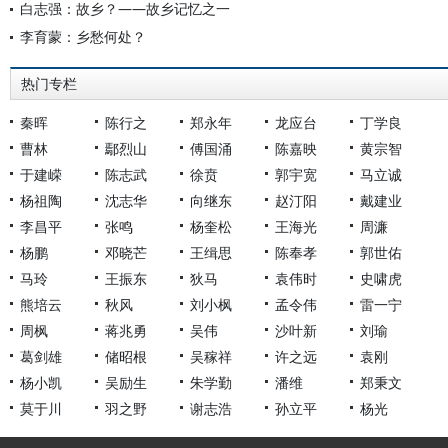
白志强：故乡？——故乡记忆之一
李育蒙：乡愁何处？
热门专栏
秦晖
陈行之
郑永年
龙应台
丁学良
曹林
鄢烈山
傅国涌
陈嘉映
黄宗智
于建嵘
陈志武
徐贲
郭宇宽
马立诚
杨祖陶
沈志华
向继东
赵汀阳
戴建业
李昌平
张鸣
杨奎松
王海光
周濂
杨鹏
邓晓芒
王缉思
陈奉孝
郭世佑
马玲
王振东
狄马
袁伟时
史啸虎
熊培云
秋风
刘小枫
孟令伟
雷一宁
周枫
蒋兆勇
吴伟
沙叶新
刘瑜
葛剑雄
储昭根
吴稼祥
许之远
袁刚
杨小凯
吴励生
朱学勤
潘维
郑秉文
莫于川
羽之野
谢志浩
孙立平
杨光