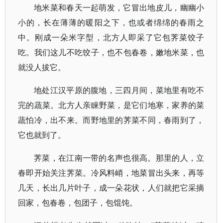
地米菜和春天一起萌发，它冒出地皮儿，幽幽小
小的，长在薄薄的暖阳之下，也或者绵绵的春雨之
中。刚成一朵米字型，北方人即采了它包荠菜饺子
吃。我们这儿不吃饺子，也不包春卷，嫩地米菜，也
就没人拔它。
地处江汉平原的腹地，三四月间，菜地里有吃不
完的蔬菜。北方人亲睐野菜，是它们地寒，家养的菜
蔬怕冷，出不来。而野地里的荠菜不同，春雨到了，
它也就到了。
荠菜，在江南一带的名声也很高。那里的人，立
春即开始关注荠菜。冷风料峭，地菜冒出头来，再等
几天，长出几片叶子，成一朵花状，人们就把它采摘
回家，包春卷，包团子，包馄饨。