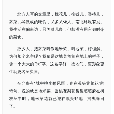
北方人写的文章里，槐花儿，榆钱儿，香椿儿，
荠菜儿等做成的吃食，又多又馋人。南北环境有别。
我生活在偏南边，只荠菜儿多，但却没有用它做时令
的菜食。
故乡人，把荠菜叫作地米菜。叫地菜，好理解。
为何加个米字呢？我猜是这地菜匍匐在地上的样子，
像一个大大的“米”字。这名字好，接地气，更形象更
生动更名至实归。
辛弃疾有“城中桃李愁风雨，春在溪头荠菜花”的
诗句。说的就是地米菜。当桃花梨花畏畏缩缩躲在树
枝丛中时，地米菜花就已迎在溪头野地，摇曳春日
了。