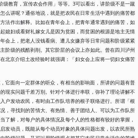
行阶级教育，宣传农会作用」等等。3可以看出，讲阶级不是一蹴
体怎么讲呢？通俗地说，就是把农民在日常生活中遇到的痛苦都
的方法作出解释。比如在青年会上，把青年通常遇到的痛苦，如
不起媳妇或看财礼嫁女儿是因为贫困，而贫困的根源是地主无情
老年会上，把老人没钱看病、遭儿女嫌弃等日常问题和阶级紧紧
地主阶级的残酷剥削。其它阶层的会议上亦如此。曾在四川泸州
2日在北京介绍土改经验时就强调：「妇女会上应将一切妇女痛苦
施，它面向一定群体的听众，有相当的影响面，所讲的问题有普
到的现实问题千差万别。针对个体进行串联，弥补了理论讲解不
员入户发动农民，有时由工作队培养的根子联络进行。所谓「根
情况，寻找到的苦情大、有热情、善于团结人、可以为工作队所
相当了解，对每户的具体情况及每个人的性格都有较好的掌握，
地启发动员，既能从每个动员对象的具体问题出发，以农民所熟