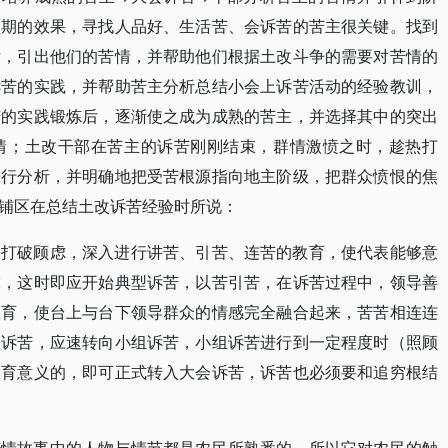
预期的效果，寻找人品好、生活苦、会诉苦的苦主很关键。找到
发，引出他们的苦情，并帮助他们根据土改斗争的需要对苦情的
诉苦的实践，并帮助苦主分析总结小会上诉苦活动的经验教训，
苦的实践锻炼后，逐渐使之成为成熟的苦主，并选择其中的突出
情；土改干部在苦主的诉苦刚刚结束，群情激愤之时，趁热打
进行分析，并明确地把受苦根源指向地主阶级，把群众愤恨的焦
铺区在总结土改诉苦经验时所说：
，打破顾虑，深入进行讲苦、引苦、连苦的教育，使代表能够意
求，这时即应开始典型诉苦，以苦引苦，在诉苦过程中，领导善
教育，使台上与台下领导群众的情感完全融合起来，苦苦相连连
遍诉苦，应速转向小组诉苦，小组诉苦进行到一定程度时（照顾
教育意义的，即可正式转入大会诉苦，诉苦也必须要和追穷根结