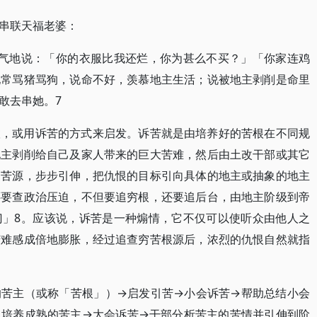
串联天福老婆：
生气地说：「你的衣服比我还烂，你为甚么不买？」「你家连鸡
她常骂猪骂狗，说命不好，羡慕地主生活；说被地主剥削是命里
敢去串她。7
联，或用诉苦的方式来启发。诉苦就是由培养好的苦根在不同规
地主剥削给自己及家人带来的巨大苦难，然后由土改干部或其它
掘苦源，步步引伸，把仇恨的目标引向具体的地主或抽象的地主
还要查政治压迫，不但要追穷根，还要追后台，由地主阶级到帝
门」8。应该说，诉苦是一种煽情，它不仅可以使听众由他人之
苦难感成倍地膨胀，经过追查穷苦根源后，浓烈的仇恨自然就指
的苦主（或称「苦根」）→启发引苦→小会诉苦→帮助总结小会
，培养成熟的苦主→大会诉苦→干部分析苦主的苦情并引伸到阶