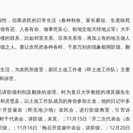
辑性，但离农民的日常生活（春种秋收、家长裹短、生老病死
有借有还、人各有命、做事凭良心、租地交租天经地义等）大不
万缕的联系，比如邻里关系、宗亲关系等，再加上有的地主做人
恩德之人。要让农民把各种各样、千差万别的现象都用阶级、翻
常生活，为农民所接受，新区土改工作者（即土改工作队）主要
和诉苦。
民讲阶级剥削及翻身的道理。时为复旦大学教授的谭其骧先生
河县和灵璧县，以土改工作队成员的身份参加土改，他的日记中多
下午开贫雇农（即无地少地）农民会，进行阶级教育，引苦诉
开村干代表会，讲阶级，未竟」；11月15日「开二次代表会（农
阶级」；11月16日「晚召开贫雇中农会，讲阶级」；12月20日