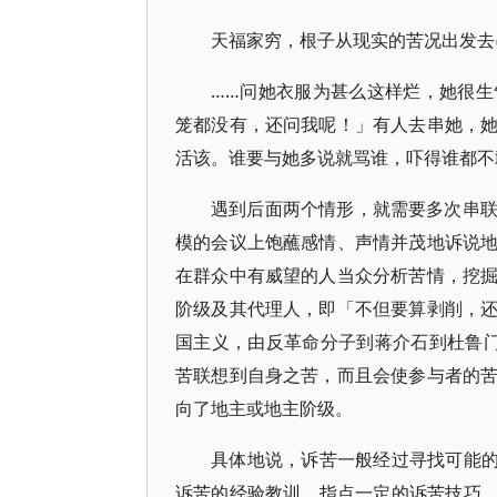
天福家穷，根子从现实的苦况出发去
……问她衣服为甚么这样烂，她很
笼都没有，还问我呢！」有人去串她，
活该。谁要与她多说就骂谁，吓得谁都不
遇到后面两个情形，就需要多次串
模的会议上饱蘸感情、声情并茂地诉说
在群众中有威望的人当众分析苦情，挖
阶级及其代理人，即「不但要算剥削，
国主义，由反革命分子到蒋介石到杜鲁
苦联想到自身之苦，而且会使参与者的
向了地主或地主阶级。
具体地说，诉苦一般经过寻找可能
诉苦的经验教训，指点一定的诉苦技巧