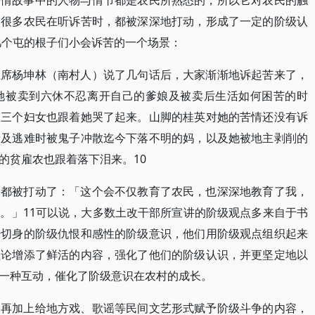
苦情故事中的人物与情节都是农民所熟悉的，所以它对农民的触
。很多农民在听诉苦时，都被深深地打动，形成了一定的阶级认
几个屯的根子们小会诉苦的一个场景：
主席杨坤林（南村人）说了几句话后，大家渐渐地诉起苦来了，
她被卖到六休不忍离开自己的爹娘及被卖后生活如何困苦的时
的三个妇女也跟着她哭了起来。山脚的桂英对她的苦情还没有诉
亲及逃难时被鬼子冲散迄今下落不明的妈，以及她被地主剥削的
的贫雇农也跟着落下泪来。10
」都被打动了：「这个会不仅教育了农民，也深深地教育了我，
。」11可以说，大多数土改干部所宣讲的阶级观点多来自于书
少切身的阶级仇恨和感性的阶级意识，他们用阶级观点组织起来
理论增添了鲜活的内容，强化了他们的阶级认识，并更坚定地以
一种互动，催化了阶级意识在农村的成长。
，再加上给地方戏、歌谣等民间文艺形式赋予阶级斗争的内容，