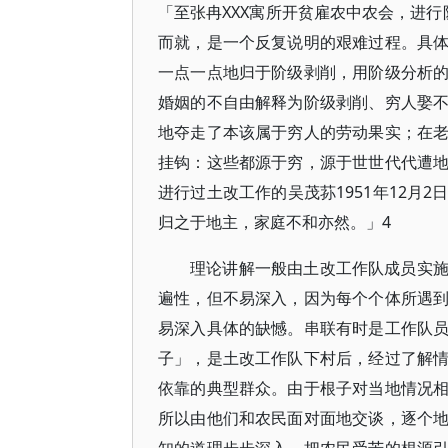
「至张冉XXX寓所开贫雇农中农会，进
而就，是一个反复说明的艰难过程。具
一点一点地归于阶级剥削，用阶级分析
婚姻的不自由解释为阶级剥削、穷人娶
地夺走了本该属于穷人的劳动果实；在
挂钩：这些都源于穷，源于世世代代遭
进行过土改工作的吴茂荪1951年12月
归之于地主，家庭不和亦然。」4
理论讲解一般由土改工作队成员实
遍性，但不易深入，因为每个个体所遇
易深入具体的缺憾。串联有时是工作队
子」，是土改工作队下村后，经过了解
依靠的典型群众。由于根子对当地情况
所以由他们和农民面对面地交谈，逐个