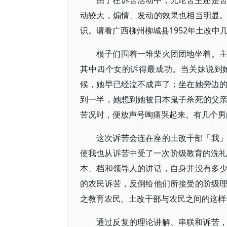
由于在诉苦活动中，无论苦主还是
动较大，煽情、发动的效果也相当明显
识。请看广西柳州柳城县1952年土改中
根子们围着一堆柴火团团地坐着。
其中四个女的诉得最成功。当关妹说到
候，她早已经泣不成声了；坐在她旁边
到一半，她想到她被日本鬼子杀死的父
苦况时，便放声号啕痛哭起来。有几个男
这次诉苦会连在座的土改干部「我
使我也从诉苦中受了一次阶级教育的洗礼
本、档和领导人的讲话，自身并没有多
的农民诉苦，反倒给他们所接受的阶级
之教育农民。土改干部与农民之间的这样
通过反复的理论讲解、串联和诉苦