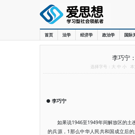
首页
法学
经济学
政治学
国际
李巧宁
选择字号：
大
中
小
本文
●
李巧宁
如果说1946至1949年间解放区
的兵源，1那么中华人民共和国成立后