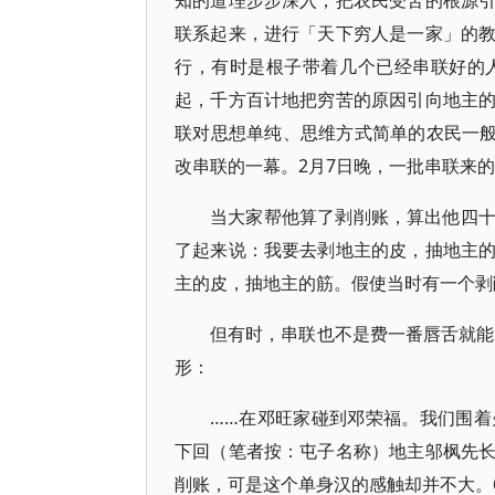
知的道理步步深入，把农民受苦的根源
联系起来，进行「天下穷人是一家」的
行，有时是根子带着几个已经串联好的
起，千方百计地把穷苦的原因引向地主
联对思想单纯、思维方式简单的农民一般
改串联的一幕。2月7日晚，一批串联来
当大家帮他算了剥削账，算出他四
了起来说：我要去剥地主的皮，抽地主
主的皮，抽地主的筋。假使当时有一个剥
但有时，串联也不是费一番唇舌就能
形：
……在邓旺家碰到邓荣福。我们围
下回（笔者按：屯子名称）地主邬枫先
削账，可是这个单身汉的感触却并不大。