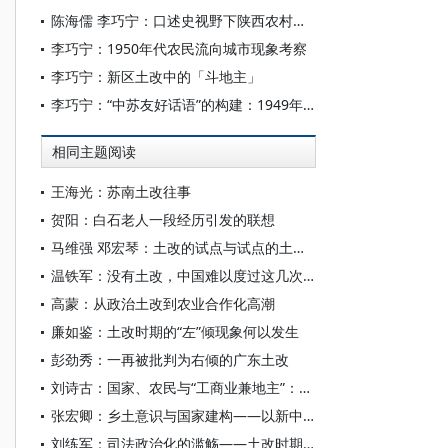
陈海儒 李巧宁：口述史视野下陕西农村妇女的生育困境（1949-1980）
李巧宁：1950年代农民流向城市现象考察
李巧宁：新区土改中的「斗地主」
李巧宁：“中苏友好话语”的构建：1949年─1960年
相同主题阅读
王海光：苏南土改往事
贺阳：白石老人一段经历引发的联想
马维强 邓宏琴：土改的试点与试点的土改：山西潞城县土改整党试点研究
温铁军：没有土改，中国难以度过这几次重大危机
高蒙：从政治土改到农业合作化高潮
廉如鉴：土改时期的“左”倾现象何以发生
彭劲秀：一再被批判为右倾的广东土改
刘诗古：国家、农民与“工商业兼地主”：南昌县土改中的“清算”斗争
张宏卿：乡土意识与国家建构——以新中国成立初期江西瑞金土改为中心的考察
刘练军：司法政治化的滥觞——土改时期的人民法庭