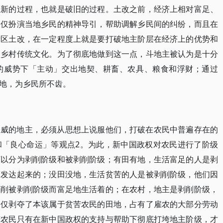
立新的过程，也就是破旧的过程。土改之前，经济上相对富足、
不仅扮演当地乡民的精神导引，帮助调解乡民间的纠纷，而且在
新区土改，在一定程度上就是要打破地主阶层在经济上的优势和
的乡村传统文化。为了彻底地做到这一点，斗地主被认为是十分
的威势下「主动」交出地契、耕畜、农具、粮食和浮财；通过
地，为乡民所不齿。
权威的地主，必须从思想上说服他们，打破在农民中普遍存在的
和「良心命运」等观点2。为此，新中国政权对农民进行了阶级
可以分为剥削阶级和被剥削阶级；有田有地，生活富足的人是剥
而发达起来的；没田没地，生活贫苦的人是被剥削阶级，他们因
剥削被剥削阶级而富足地生活着的；在农村，地主是剥削阶级，
不仅剥夺了本该属于贫苦农民的田地，占有了雇农的大部分劳动
苦农民只有在新中国政权的支持与帮助下彻底打垮地主阶级，才