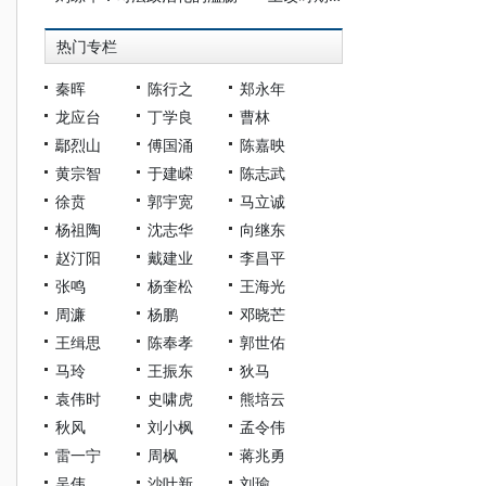
热门专栏
秦晖
陈行之
郑永年
龙应台
丁学良
曹林
鄢烈山
傅国涌
陈嘉映
黄宗智
于建嵘
陈志武
徐贲
郭宇宽
马立诚
杨祖陶
沈志华
向继东
赵汀阳
戴建业
李昌平
张鸣
杨奎松
王海光
周濂
杨鹏
邓晓芒
王缉思
陈奉孝
郭世佑
马玲
王振东
狄马
袁伟时
史啸虎
熊培云
秋风
刘小枫
孟令伟
雷一宁
周枫
蒋兆勇
吴伟
沙叶新
刘瑜