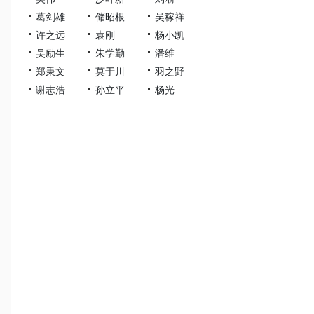
葛剑雄
储昭根
吴稼祥
许之远
袁刚
杨小凯
吴励生
朱学勤
潘维
郑秉文
莫于川
羽之野
谢志浩
孙立平
杨光