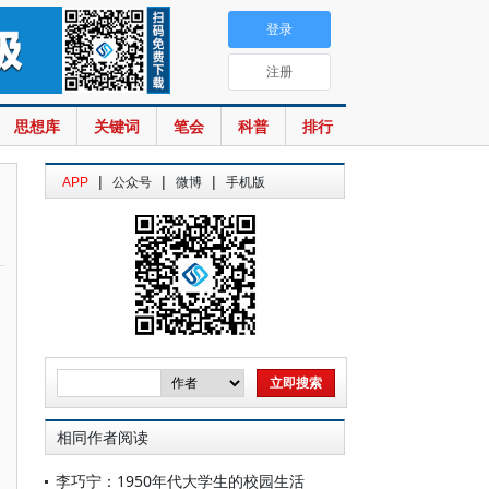
登录
注册
思想库
关键词
笔会
科普
排行
|
|
|
APP
公众号
微博
手机版
相同作者阅读
李巧宁：1950年代大学生的校园生活