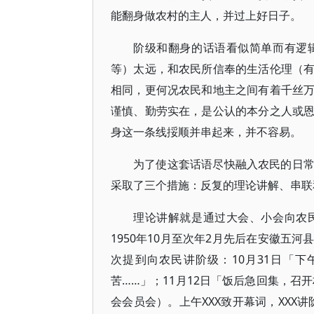
能翻身做农村的主人，并过上好日子。
阶级和翻身的话语看似简单而有逻
等）太远，和农民所信奉的生活伦理（
相同，更何况农民和地主之间有着千丝
谨慎、勤劳实在，是公认的本分之人或
身这一条线挼顺并串起来，并不容易。
为了使这套话语尽快融入农民的日
采取了三个措施：反复的理论讲解、串联
理论讲解就是通过大会、小会向农
1950年10月至次年2月先后在安徽五
次提到向农民讲阶级：10月31日「
苦……」；11月12日「饭后急回集，召
会会员会）。上午XXX致开幕词，XXX讲