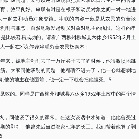
引向阶级问题，又可以用阶级观点把其它农民日常生活中的苦难
教育，效果良好。串联有时是在根子和动员对象之间一对一地进
人一起去和动员对象交谈。串联的内容一般是从农民的穷苦谈
的剥削与罪恶，自然地激发起动员对象对地主的仇恨。这样的串
是比较容易成功的。请看广西柳州柳城县六休乡1952年2月土
的人一起在邓荣禄家串联穷苦农民杨泰木：
十年来，被地主剥削去了十万斤谷子去了的时候，他很激愤地跳
的筋。大家同他谈别的问题，他都听不进去了，他一心就想剥地
削他的地主在他面前，他一定一下就会把他捏死。5
见效的。同样是广西柳州柳城县六休乡1952年土改中的两个情
着火，同他谈了很久的家常。在这次谈话中才知道，他他曾受过
长期的剥削，他曾先后当过邬家七年的长工。我们帮着他算了剥
6