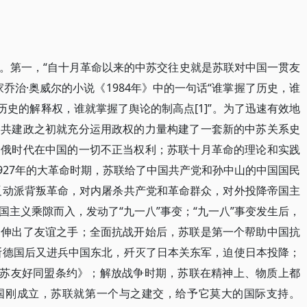
。第一，“自十月革命以来的中苏交往史就是苏联对中国一贯友
乔治·奥威尔的小说《1984年》中的一句话“谁掌握了历史，谁
历史的解释权，谁就掌握了舆论的制高点[1]”。为了迅速有效地
中共建政之初就充分运用政权的力量构建了一套新的中苏关系史
帝俄时代在中国的一切不正当权利；苏联十月革命的理论和实践
1927年的大革命时期，苏联给了中国共产党和孙中山的中国国民
党反动派背叛革命，对内屠杀共产党和革命群众，对外投降帝国主
主义乘隙而入，发动了“九一八”事变；“九一八”事变发生后，
国伸出了友谊之手；全面抗战开始后，苏联是第一个帮助中国抗
西斯德国后又进兵中国东北，歼灭了日本关东军，迫使日本投降；
《中苏友好同盟条约》；解放战争时期，苏联在精神上、物质上都
国刚成立，苏联就第一个与之建交，给予它莫大的国际支持。