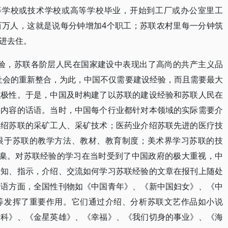
等学校或技术学校或高等学校毕业，开始到工厂或办公室里工
百万人，这就是说每分钟增加4个职工；苏联农村里每一分钟筑
进去住。
经验，苏联各阶层人民在国家建设中表现出了高尚的共产主义品
社会的重新整合，为此，中国不仅需要建设经验，而且需要最大
积极性。于是，中国及时构建了以苏联的建设经验和苏联人民在
要内容的话语。当时，中国每个行业都针对本领域的实际需要介
介绍苏联的采矿工人、采矿技术；医药业介绍苏联先进的医疗技
眼于苏联的教学方法、教材、教育制度；美术界学习苏联的技
圭臬。对苏联经验的学习在当时受到了中国政府的极大重视，中
通知、指示，介绍、交流如何学习苏联经验的文章在报刊上随处
话语方面，全国性刊物如《中国青年》、《新中国妇女》、《中
等发挥了重要作用。它们通过介绍、分析苏联文艺作品如小说
斯科》、《金星英雄》、《幸福》、《我们切身的事业》、《海