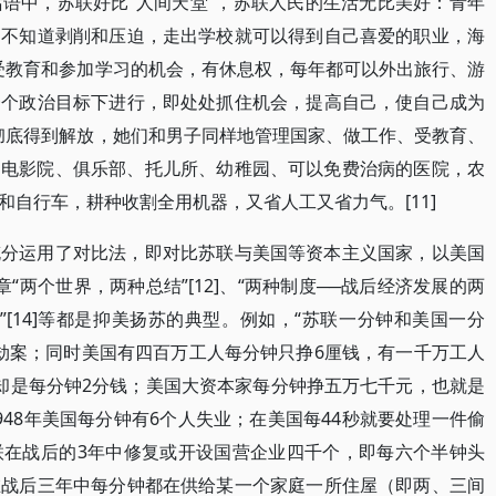
语中，苏联好比“人间天堂”，苏联人民的生活无比美好：青年
，不知道剥削和压迫，走出学校就可以得到自己喜爱的职业，海
接受教育和参加学习的机会，有休息权，每年都可以外出旅行、游
一个政治目标下进行，即处处抓住机会，提高自己，使自己成为
经彻底得到解放，她们和男子同样地管理国家、做工作、受教育、
馆、电影院、俱乐部、托儿所、幼稚园、可以免费治病的医院，农
自行车，耕种收割全用机器，又省人工又省力气。[11]
充分运用了对比法，即对比苏联与美国等资本主义国家，以美国
章“两个世界，两种总结”[12]、“两种制度──战后经济发展的两
钟”[14]等都是抑美扬苏的典型。例如，“苏联一分钟和美国一分
打劫案；同时美国有四百万工人每分钟只挣6厘钱，有一千万工人
却是每分钟2分钱；美国大资本家每分钟挣五万七千元，也就是
48年美国每分钟有6个人失业；在美国每44秒就要处理一件偷
联在战后的3年中修复或开设国营企业四千个，即每六个半钟头
在战后三年中每分钟都在供给某一个家庭一所住屋（即两、三间