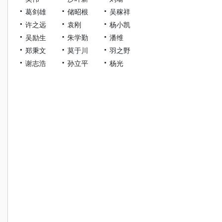
葛剑雄
储昭根
吴稼祥
许之远
袁刚
杨小凯
吴励生
朱学勤
潘维
郑秉文
莫于川
羽之野
谢志浩
孙立平
杨光