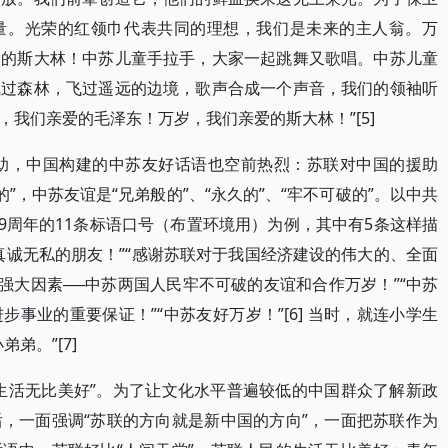
量。光荣的红领巾代表共同的理想，我们是未来的主人翁。万
爱的斯大林！中苏儿童手拉手，大家一起跳舞又歌唱。中苏儿童
飞过森林，飞过遥远的边境，歌声合成一个声音，我们的领袖听
我们亲爱的毛泽东！万岁，我们亲爱的斯大林！”[5]
援助，中国构建的中苏友好话语也空前热烈：苏联对中国的援助
私的”，中苏友谊是“兄弟般的”、“永久的”、“牢不可破的”。以中共
39周年的11条标语口号（布置环境用）为例，其中有5条这样描
真诚无私的朋友！”“感谢苏联对于我国经济建设的伟大的、全面
强大因素──中苏两国人民牢不可破的友谊和合作万岁！”“中苏
事业的重要保证！”“中苏友好万岁！”[6] 当时，就连小学生
弟。”[7]
生活无比美好”。为了让文化水平普遍较低的中国群众了解新政
，一面强调“苏联的方向就是新中国的方向”，一面把苏联作为