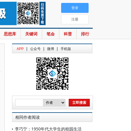
登录
注册
思想库
关键词
笔会
科普
排行
|
|
|
APP
公众号
微博
手机版
相同作者阅读
李巧宁：1950年代大学生的校园生活