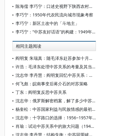
陈海儒 李巧宁：口述史视野下陕西农村妇女的生育困境（1949-1980）
李巧宁：1950年代农民流向城市现象考察
李巧宁：新区土改中的「斗地主」
李巧宁：“中苏友好话语”的构建：1949年─1960年
相同主题阅读
阎明复 朱瑞真：随毛泽东赴苏参加十月革命庆典
许浩：毛泽东处理中苏关系的考量及其当代价值
沈志华 李丹慧：阎明复回忆中苏关系：半个世纪的恩怨
何飞彪：皖南事变后蒋介石的对苏策略
丁东：阎明复反思中苏关系
沈志华：俄罗斯解密档案，解了多少中苏之谜？
杨奎松：中苏国家利益与民族情感的最初碰撞
沈志华：十字路口的选择：1956~1957年的中国
肖瑜：试论中苏关系中的旅大问题（1945—1955)
沈志华 李丹慧：结构失衡：中苏同盟破裂的深层原因