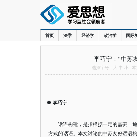
首页
法学
经济学
政治学
国际
李巧宁：“中苏友
选择字号：
大
中
小
本文
●
李巧宁
话语构建，是指根据一定的需要，
方式的话语。本文讨论的中苏友好话语