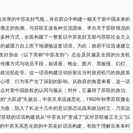
国营造浓厚的中苏友好气氛，并在群众中构建一幅关于新中国未来的
习俄文的热潮、与苏联互派各种交流团体、举办关于苏联情况的
等多种方式，全面构建了一整套以中苏友好互助与苏联社会主义
权的威慑力自上而下地灌输这套话语。为此，政府不仅迅速建立
友好协会（以下简称“中苏友协”）总会及其遍及全国的分支机
的传播方式与动员手段，如讲座、晚会、图片、黑板报、幻灯、
至政治惩处等。这一话语构建活动折射出当时政府机巧的执政策
的心理、行为等产生了深刻的影响。从政府的角度来看，这一话
群众对新中国政权的认同与服从；对外，它赢得了苏联的政治、
“大跃进”失败后，中苏关系迅速恶化，1960年秋季苏联撤走
友为敌，陷入了长达十几年的意识形态论战和政治对立，乃至边
苏联的话语构建就从“中苏友好”变成了“反对苏联修正主义”以
论的中苏关系恶化前的中苏友好话语构建，有助于理解后来各时