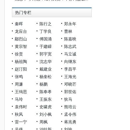
热门专栏
秦晖
陈行之
郑永年
龙应台
丁学良
曹林
鄢烈山
傅国涌
陈嘉映
黄宗智
于建嵘
陈志武
徐贲
郭宇宽
马立诚
杨祖陶
沈志华
向继东
赵汀阳
戴建业
李昌平
张鸣
杨奎松
王海光
周濂
杨鹏
邓晓芒
王缉思
陈奉孝
郭世佑
马玲
王振东
狄马
袁伟时
史啸虎
熊培云
秋风
刘小枫
孟令伟
雷一宁
周枫
蒋兆勇
吴伟
沙叶新
刘瑜