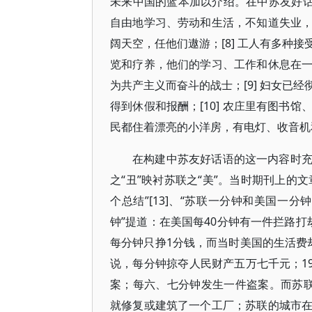
未来中国的蓝本加以介绍。在中苏友好话
自由地学习、劳动和生活，不知道失业
阔天空，任他们遨游；[8] 工人有多种
览和疗养，他们的学习、工作和休息在
为共产主义而奋斗的战士；[9] 妇女已
得到休假和报酬；[10] 农庄里有图书
民都住着漂亮的小洋房，有电灯、收音机和
在构建中苏友好话语的这一内容时
之“丑”映衬苏联之“美”。当时期刊上的文
个总结”[13]、“苏联一分钟和美国一分
钟”提道：在美国每40分钟有一件拦路
每分钟只挣1分钱，而当时美国的生活费
说，每分钟掠夺人民财产五万七千元；19
案；每六、七分钟发生一件盗案。而苏
就修复或建筑了一个工厂；苏联的城市