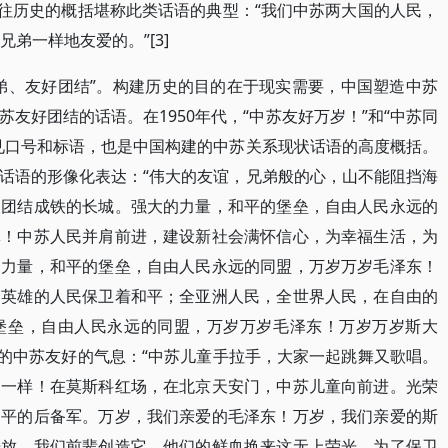
苏交往历史的概括堪称此类话语的典型：“我们中苏两大国的人民，
弟一样地友爱的。”[3]
弟、友好团结”。构建历史的目的在于现实需要，中国塑造中苏
友好团结的话语。在1950年代，“中苏友好万岁！”和“中苏同
见口号和标语，也是中国构建的中苏关系现状话语的高度概括。
话语的形像化表达：“伟大的友谊，兄弟般的心，山不能阻挡海
人团结成铁的长城。强大的力量，和平的堡垒，自由人民永远的
林！中苏人民并肩前进，建设新社会满怀信心，为幸福生活，为
的力量，和平的堡垒，自由人民永远的同盟，万岁万岁毛泽东！
，英雄的人民保卫着和平；全亚洲人民，全世界人民，在自由的
堡垒，自由人民永远的同盟，万岁万岁毛泽东！万岁万岁斯大
浓浓的中苏友好的气息：“中苏儿童手拉手，大家一起跳舞又歌唱。
弟一样！在莫斯科红场，在北京天安门，中苏儿童向前进。光荣
和平的后备军。万岁，我们亲爱的毛泽东！万岁，我们亲爱的斯
开放。我们前辈创造它，他们的鲜血换来这无上荣光。为了保卫