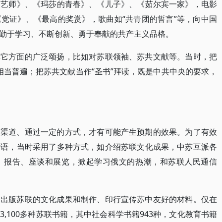
农艺师》、《玛莎的青春》、《儿子》、《茹尔宾一家》，电影
党证》、《最高的奖赏》，歌曲如“共青团的誓言”等，向中国
勤于学习、不断创新、勇于奉献的共产主义品格。
其它方面的广泛颂扬，比如对苏联领袖、苏共文献等。当时，把
国相当普遍；把苏共文献当作“圣书”拜读，既是中共中央的要求，
的渠道、通过一定的方式，才有可能产生预期的效果。为了有效
话语，当时采用了多种方式，如介绍苏联文化成果，中苏互派各
、报告、座谈和展览，掀起学习俄文的热潮，和苏联人民通信
译出版苏联的文化成果和制作、印行宣传苏中友好的材料。仅在
,100多种苏联书籍，其中社会科学书籍943种，文化教育书籍