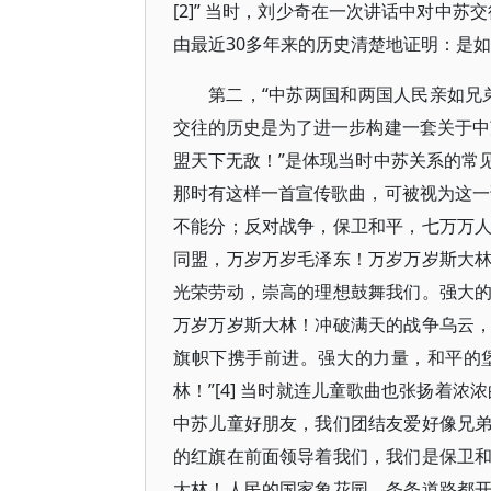
[2]” 当时，刘少奇在一次讲话中对中
由最近30多年来的历史清楚地证明：是如兄
第二，“中苏两国和两国人民亲如兄
交往的历史是为了进一步构建一套关于中苏
盟天下无敌！”是体现当时中苏关系的常
那时有这样一首宣传歌曲，可被视为这一
不能分；反对战争，保卫和平，七万万
同盟，万岁万岁毛泽东！万岁万岁斯大
光荣劳动，崇高的理想鼓舞我们。强大
万岁万岁斯大林！冲破满天的战争乌云
旗帜下携手前进。强大的力量，和平的
林！”[4] 当时就连儿童歌曲也张扬着
中苏儿童好朋友，我们团结友爱好像兄
的红旗在前面领导着我们，我们是保卫
大林！人民的国家象花园，条条道路都