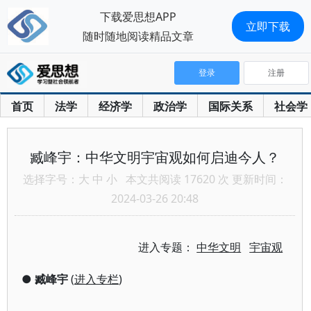
下载爱思想APP
立即下载
随时随地阅读精品文章
登录
注册
首页
法学
经济学
政治学
国际关系
社会学
臧峰宇：中华文明宇宙观如何启迪今人？
选择字号：
大
中
小
本文共阅读 17620 次 更新时间：
2024-03-26 20:48
进入专题：
中华文明
宇宙观
●
臧峰宇
(
进入专栏
)