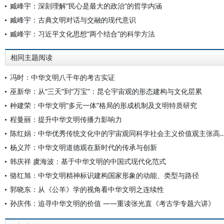
臧峰宇：深刻理解“民心是最大的政治”的哲学内涵
臧峰宇：古典文明对话与交融的现代意识
臧峰宇：习近平文化思想“两个结合”的科学方法
相同主题阅读
冯时：中华文明八千年的考古实证
巫新华：从“三天”到“万宝”：昆仑宇宙观的形态建构与文化层累
种建荣：中华文明“多元一体”格局的形成机制及文明特质研究
程曼丽：提升中华文明传播力影响力
陈红娟：中华优秀传统文化中的宇宙观同科学社会主义价值
杨义芹：中华文明道德观在新时代的传承与创新
韩庆祥 虞海波：基于中华文明的中国式现代化范式
骆红旭：中华文明精神标识建构国家形象的动能、类型与路径
郭晓东：从《公羊》学的视角看中华文明之连续性
孙庆伟：追寻中华文明的价值 ——重读张光直《考古学专题六讲》