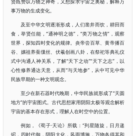
贤既赞叹万物之神奇，又想探求宇宙之奥秘，解释万
事万物的生成变化。
及至中华文明逐渐形成，人们凿井而饮，耕田而
食，举贤任能，“通神明之德”，“类万物之情”，观察
世界，探知四时变化的规律。炎帝尝百草、黄帝播百
谷、嫘祖养蚕缫丝、伏羲创画八卦，在祭祀等典礼仪
式中沟通人神关系，了解“天下之动”“天下之志”，以
心性修养通达天意，从而“与天地参”，从中可见中华
民族早期的一种文明观念。
至少在新石器时代晚期，中华民族就形成了“天圆
地方”的宇宙图式。古代思想家用阴阳太极等观念解析
宇宙的基本存在形式，理解人在时空中的位置。
例如，《荀子·天论》所载：“列星随旋，日月递
炤，四时代御，阴阳大化，风雨博施，万物各得其和