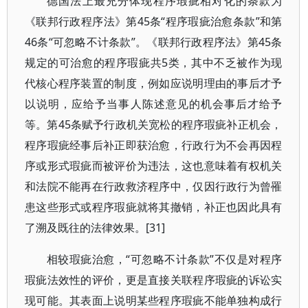
德国法上最充分体现程序瑕疵相对化的条款为
《联邦行政程序法》第45条“程序瑕疵治愈条款”和第
46条“可忽略不计条款”。《联邦行政程序法》第45条
规定的可治愈的程序瑕疵共5类，其中不乏被作为现
代核心程序装置的制度，例如应说明理由的事后才予
以说明，应给予当事人陈述意见的机会事后才给予
等。第45条赋予行政机关宽松的程序瑕疵补正机会，
程序瑕疵经事后补正即获治愈，行政行为不会再因程
序或形式瑕疵而被评价为违法，这也意味着有权机关
和法院不能再在行政救济程序中，仅因行政行为曾罹
患这些形式或程序瑕疵就将其撤销，补正也因此具有
了溯及既往的法律效果。[31]
相较瑕疵治愈，“可忽略不计条款”不仅是对程序
瑕疵法效性的评价，更是直接关联程序瑕疵的诉讼实
现可能。其表面上说明某些程序瑕疵不能单独构成行