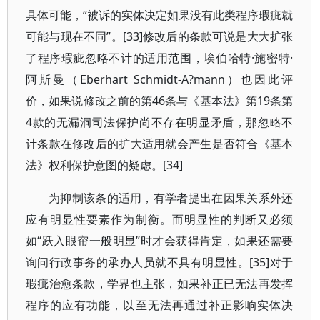
具体可能，“被诉的实体决定如果没有此类程序瑕疵就
可能与现在不同”。[33]修改后的条款可说是大大扩张
了程序瑕疵忽略不计的适用范围，埃伯哈特·施密特·
阿斯曼（Eberhart Schmidt-A?mann）也因此评
价，如果说修改之前的第46条与《基本法》第19条第
4款的无漏洞司法保护尚不存在明显矛盾，那忽略不
计条款在修改后的扩大适用就会产生是否符合《基本
法》权利保护意图的疑虑。[34]
为抑制该条的适用，有学者提出在因果关系外还
应有明显性要素作为制衡。而明显性的判断又必须
如“跃入眼帘一般明显”时才会获得肯定，如果还需要
询问行政事务的承办人员就不具有明显性。[35]对于
瑕疵治愈条款，学界也主张，如果补正已无法再发挥
程序的应有功能，以至无法再通过补正影响实体决