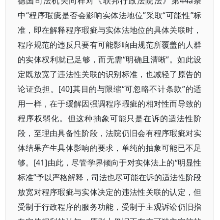
德国司法机关同样对《联邦行政法院法》第44a条
中“程序瑕疵是否会影响实体法地位”采取“可能性”标
准，即在解释程序瑕疵与实体法地位的具体关联时，
程序规范的违反只要有可能影响由规范所覆盖的人群
的实体权利就已足够，而无需“明确且清晰”。如此设
定既放宽了违法性关联的识别标准，也减轻了原告的
论证负担。[40]其目的与限缩“可忽略不计条款”的适
用一样，在于缓解因强调程序瑕疵的相对性而导致的
程序权弱化。但这种抽象可能只是在诉的适法性阶
段，至理由具备性阶段，法院仍旧会有程序瑕疵对实
体结果产生具体影响的要求，单纯的抽象可能已不足
够。[41]由此，尽管学界倾向于对实体法上的“明显性
标准”予以严格解释，司法也尽可能在诉的适法性阶段
放宽对程序瑕疵与实体决定的违法性关联的认定，但
受制于行政程序的服务功能，受制于主观诉讼仍旧指