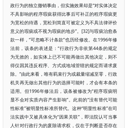
政行为的独立撤销事由，但实施效果却是“对实体决定
不具影响的程序瑕疵获得比事后可补正的程序瑕疵更
为宽松的待遇，宽松到简直可被定义为不具法律评价
意义的瑕疵或不视为瑕疵的地步”。[32]与瑕疵治愈条
款一样，“可忽略不计条款”也历经修改。在1996年修
法前，该条的表述是：“行政行为非依第44条的规定
为无效的，如实体上已不可能再做出其他决定，则不
得仅因其违反程序、方式或地域管辖的规定而请求废
除。”由此来看，唯有羁束行为或裁量缩减至零，行政
机关再无做出其他行为的选择可能时，才会有本条的
适用。但1996年修法后，该条被修改为“程序瑕疵明
显不会对实质内容产生影响”。此前的“没有替代可能
性标准”被明显性标准所替代。这种“明显性标准”在司
法实践中又被具体化为“因果关联”，即法院认可当事
人针对行政行为的废除请求权，仅在于判断是否存在