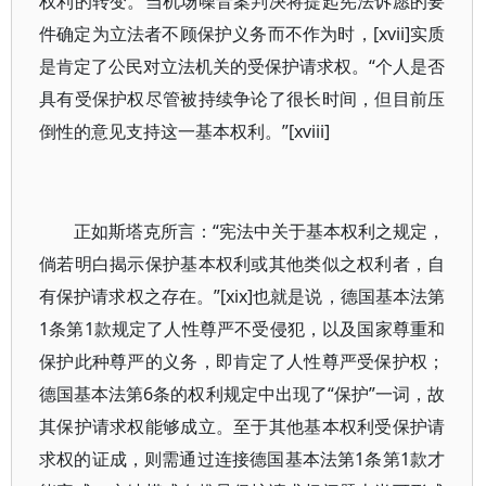
权利的转变。当机场噪音案判决将提起宪法诉愿的要
件确定为立法者不顾保护义务而不作为时，[xvii]实质
是肯定了公民对立法机关的受保护请求权。“个人是否
具有受保护权尽管被持续争论了很长时间，但目前压
倒性的意见支持这一基本权利。”[xviii]
正如斯塔克所言：“宪法中关于基本权利之规定，
倘若明白揭示保护基本权利或其他类似之权利者，自
有保护请求权之存在。”[xix]也就是说，德国基本法第
1条第1款规定了人性尊严不受侵犯，以及国家尊重和
保护此种尊严的义务，即肯定了人性尊严受保护权；
德国基本法第6条的权利规定中出现了“保护”一词，故
其保护请求权能够成立。至于其他基本权利受保护请
求权的证成，则需通过连接德国基本法第1条第1款才