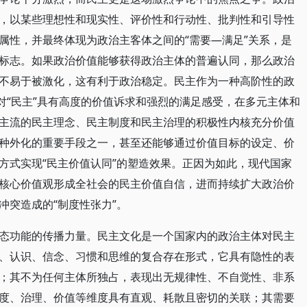
，以某些理想性和现实性、评价性和行动性、批判性和引导性
属性，并最终体现为政治主客体之间的“需要—满足”关系，是
标志。如果政治价值能够获得政治主体的普遍认同，那么政治
不易于被激化，这有利于政治稳定。民主作为一种高阶性的政
对“民主”具有高度的价值诉求和强烈的满足感受，在多元主体和
主流的民主理念、民主制度和民主治理的积极性内核充分价值
种外化的重要手段之一，甚至还能够通过价值目标的设定、价
方式实现“民主价值认同”的塑造效果。正因为如此，现代国家
核心价值观形成全社会的民主价值自信，进而持续扩大政治价
冲突造成的“制度性张力”。
态功能的传播力量。民主文化是一个国家内的政治主体对民主
、认识、信念、习惯和思维的复合存在形式，它具有隐性的表
；其不为任何主体所独占，表现出无规律性、不自觉性、非系
度、治理、价值等维度具有直观、耗散且密切的关联；其需要