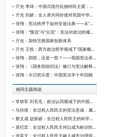
亓光 李琦：中国式现代化独特民主观：分析框架、生成基础与核心要义
亓光 刘娇：全人类共同价值对巩固中华民族文化主体性的赋能进路
张翔：宪法秩序下如何安放法典——从“基础性法律”的适用切入
张翔：“预流”与“分流”：宪法对政治的规范力的学术建构
亓光：加快完善国家创新体系
亓光 王悦：西方政治哲学视域下“国家概念”的历史型构及其反思性阐释——基于马克思主义“美好生活”的国家理论叙事
张翔：四部，还是一部？——我国宪法承继关系的理论重述
张翔：《国务院组织法》修订与宪法解释程序机制的完善
张翔：今日把示君：中国宪法学十年回顾
相同主题阅读
常轶军 刘毛毛：政治认同视域下的中国政治学自主知识体系构建——以全过程人民民主为例
马扶摇：全过程人民民主的宪法意涵：属性、功能与实现
蔡文成 赵新硕：全过程人民民主的科学社会主义民主原则分析
莫纪宏：全过程人民民主何以成为标识性概念
张富文：全过程人民民主融入城市治理现代化的理与路