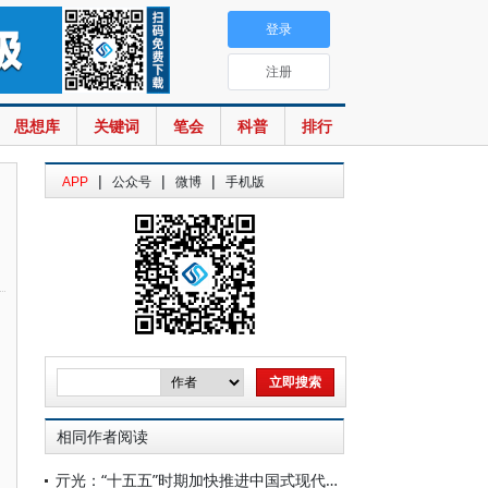
登录
注册
思想库
关键词
笔会
科普
排行
|
|
|
APP
公众号
微博
手机版
相同作者阅读
亓光：“十五五”时期加快推进中国式现代化独特民主观的国际话语传播