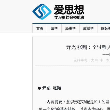
首页
法学
经济学
政治学
国际
亓光 张翔：全过程
——
选择字号：
大
中
小
本文
●
亓光
张翔
内容提要：意识形态功能是民主的基
值—文化”的基本结构。以资本为中心，