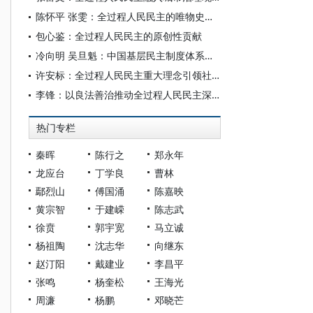
陈怀平 张雯：全过程人民民主的唯物史观意蕴探赜
包心鉴：全过程人民民主的原创性贡献
冷向明 吴旦魁：中国基层民主制度体系的逻辑结构与健全路径
许安标：全过程人民民主重大理念引领社会主义民主政治建设新发展
李锋：以良法善治推动全过程人民民主深入发展
热门专栏
秦晖
陈行之
郑永年
龙应台
丁学良
曹林
鄢烈山
傅国涌
陈嘉映
黄宗智
于建嵘
陈志武
徐贲
郭宇宽
马立诚
杨祖陶
沈志华
向继东
赵汀阳
戴建业
李昌平
张鸣
杨奎松
王海光
周濂
杨鹏
邓晓芒