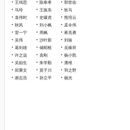
王缉思
陈奉孝
郭世佑
马玲
王振东
狄马
袁伟时
史啸虎
熊培云
秋风
刘小枫
孟令伟
雷一宁
周枫
蒋兆勇
吴伟
沙叶新
刘瑜
葛剑雄
储昭根
吴稼祥
许之远
袁刚
杨小凯
吴励生
朱学勤
潘维
郑秉文
莫于川
羽之野
谢志浩
孙立平
杨光