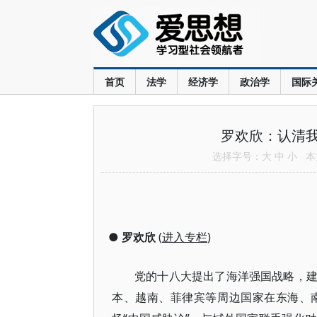
首页
法学
经济学
政治学
国际
罗欢欣：认清
选择字号：
大
中
小
本文
●
罗欢欣
(
进入专栏
)
党的十八大提出了海洋强国战略，
本、越南、菲律宾等周边国家在东海、