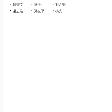
郑秉文
莫于川
羽之野
谢志浩
孙立平
杨光