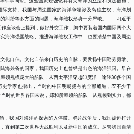
对华军事同盟。这些国家还强化其有关海洋的立法和执法措施，
国际支持。我国与周边国家的海洋争端涉及岛礁主权，海洋划
用的纠纷等多方面的问题，海洋维权形势十分严峻。 习近平
交工作座谈会上提到，做好外交工作，胸中要装着国内国际两个大
落实海洋强国战略、推进海洋维权工作中，也要清楚中国及周边
的文化自信。文化自信来自历史的血脉，要发扬中国勤劳勇敢、
个陆海兼备的国家，我国历史上也曾经是出色的海洋强国。早在
次率领规模庞大的船队，从西太平洋穿越印度洋，途经30多个国
历史学家也指出，当时的中国明朝拥有的全部船舶，应不少于
对于当时的世界各国来说，郑和所率领的船队，从规模到实力，都
政策，我国对海洋的探索陷入停滞。鸦片战争后，我国被迫打开
害，直到第二次世界大战胜利以及新中国的成立。尽管我国自清