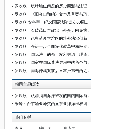
罗欢欣：琉球地位问题的历史回溯与法理辨析
罗欢欣：《旧金山和约》文本及草案与琉球地位未定问题
罗欢欣 安科宇：纪念国际法院成立80周年：国际法院的历史沿革及中国的参与和贡献
罗欢欣：石破茂日本政治与外交走向充满变数
罗欢欣：论粤港澳大湾区的涉外法治创新
罗欢欣：在进一步全面深化改革中积极参与国际规则制定
罗欢欣：国际法上的领土权利来源：理论内涵与基本类型
罗欢欣：国家在国际造法进程中的角色与功能
罗欢欣：南海仲裁案前后日本声东击西之策的背后
相同主题阅读
罗欢欣：认清我国海洋维权的国内国际两个大局
朱锋：台菲渔业冲突凸显东亚海洋维权困境
热门专栏
秦晖
陈行之
郑永年