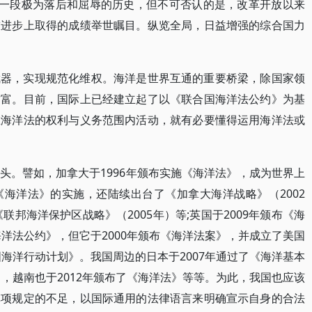
了一段极为落后和屈辱的历史，但不可否认的是，改革开放以来
技进步上取得的成绩举世瞩目。纵览全局，日益增强的综合国力
武器，实现规范化维权。海洋是世界互通的重要桥梁，除国家领
财富。目前，国际上已经建立起了以《联合国海洋法公约》为基
在海洋法的权利与义务范围内活动，就有必要懂得运用海洋法或
头。譬如，加拿大于1996年颁布实施《海洋法》，成为世界上
海洋法》的实施，还陆续出台了《加拿大海洋战略》（2002
联邦海洋保护区战略》（2005年）等;英国于2009年颁布《海
洋法公约》，但它于2000年颁布《海洋法案》，并成立了美国
国海洋行动计划》。我国周边的日本于2007年通过了《海洋基本
》，越南也于2012年颁布了《海洋法》等等。为此，我国也应该
单项规定的不足，以国际通用的法律语言来明确宣示自身的合法