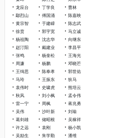
龙应台
丁学良
曹林
鄢烈山
傅国涌
陈嘉映
黄宗智
于建嵘
陈志武
徐贲
郭宇宽
马立诚
杨祖陶
沈志华
向继东
赵汀阳
戴建业
李昌平
张鸣
杨奎松
王海光
周濂
杨鹏
邓晓芒
王缉思
陈奉孝
郭世佑
马玲
王振东
狄马
袁伟时
史啸虎
熊培云
秋风
刘小枫
孟令伟
雷一宁
周枫
蒋兆勇
吴伟
沙叶新
刘瑜
葛剑雄
储昭根
吴稼祥
许之远
袁刚
杨小凯
吴励生
朱学勤
潘维