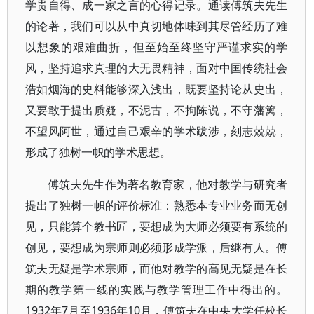
学贵自得、成一家之言的心得记录。通读傅筑夫先生
的论著，我们可以从中真切地体味到其尽管经历了难
以想象的艰难曲折，但至始至终坚守严谨求实的学
风，坚持追求真理的大无畏精神，面对中国传统社会
浩如烟海的史料能够深入浅出，既要坚持论从史出，
又要敢于提出质疑，不泥古，不拘陈说，不守藩篱，
不望风阿世，通过自己艰辛的学术跋涉，刻志兢兢，
形成了独树一帜的学术思想。
傅筑夫先生作为著名教育家，他对教学与研究者
提出了独树一帜的评价标准：熟悉本专业业务而无创
见，只能算个教书匠，要想成为大师必须要有系统的
创见，要想成为宗师则必须形成学派，后继有人。傅
筑夫无疑是学术宗师，而他对教学的高见无疑是在长
期的教学第一线的实践与教学管理工作中得出的。
1932年7月至1936年10月，傅筑夫在中央大学任校长