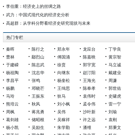
李伯重：经济史上的丝绸之路
武力：中国式现代化的经济史分析
高超群：从学科分野看经济史研究现状与未来
热门专栏
秦晖
陈行之
郑永年
龙应台
丁学良
曹林
鄢烈山
傅国涌
陈嘉映
黄宗智
于建嵘
陈志武
徐贲
郭宇宽
马立诚
杨祖陶
沈志华
向继东
赵汀阳
戴建业
李昌平
张鸣
杨奎松
王海光
周濂
杨鹏
邓晓芒
王缉思
陈奉孝
郭世佑
马玲
王振东
狄马
袁伟时
史啸虎
熊培云
秋风
刘小枫
孟令伟
雷一宁
周枫
蒋兆勇
吴伟
沙叶新
刘瑜
葛剑雄
储昭根
吴稼祥
许之远
袁刚
杨小凯
吴励生
朱学勤
潘维
郑秉文