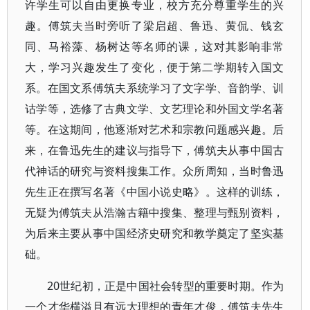
许学生可以自由更换专业，校方充分尊重学生的兴
趣。傅筑夫当时旁听了梁启超、鲁迅、黄侃、钱玄
同、马裕藻、杨树达等名师的课，这对其影响非常
大，学习兴趣发生了变化，便于第二学期转入国文
系。在国文系傅筑夫系统学习了文字学、音韵学、训
诂学等，选修了古典文学、文艺理论和外国文学名著
等。在这期间，他逐渐对艺术和宗教问题感兴趣。后
来，在鲁迅先生的建议与指导下，傅筑夫从事中国古
代神话的研究与资料搜集工作。众所周知，当时鲁迅
先生正在撰写名著《中国小说史略》。这样的训练，
无疑为傅筑夫从浩瀚古籍中搜集、整理与甄别资料，
为后来主要从事中国经济史研究和教学奠定了坚实基
础。
20世纪初，正是中国社会转型的重要时期。作为
一个才华横溢且有远大理想的青年才俊，傅筑夫先生