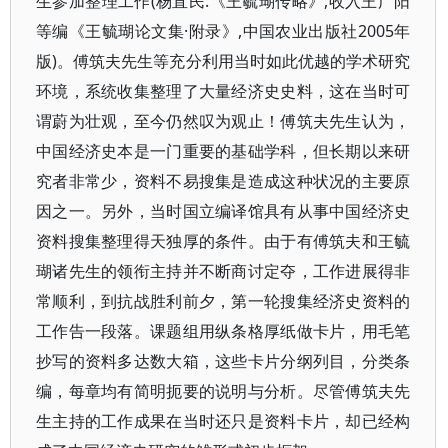
生参加整理工作(杨直民:《王毓瑚传略》,收入王广阳
等编《王毓瑚论文集·附录》,中国农业出版社2005年
版)。傅筑夫先生等充分利用当时如此优越的学术研究
环境，系统收集整理了大量经济史史料，这在当时可
谓蔚为壮观，至今仍然叹为观止！傅筑夫先生认为，
中国经济史本是一门重要的基础学科，但长期以来研
究者非常少，资料不易搜集是造成这种状况的主要原
因之一。另外，当时国立编译馆具有从事中国经济史
资料搜集整理得天独厚的条件。由于有傅筑夫和王毓
瑚诸先生的领衔主持并不断商讨定夺，工作进展得非
常顺利，到抗战胜利前夕，第一轮搜集经济史资料的
工作告一段落。课题组用纵条格厚纸做卡片，用毛笔
抄写的资料多达数大箱，这些卡片分纲列目，分类条
编，每章均有简明扼要的说明与分析。尽管傅筑夫先
生主持的工作成果在当时还只是资料卡片，却已经构