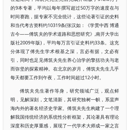
的9本专著，平均以每年撰写超过50万字的速度在与
时间赛跑，据专家不完全统计，这些论著引证的史料
和当代考古资料约10319条(张汉如：《学贯中西 博通
古今——傅筑夫的学术道路和思想研究》,南开大学出
版社2009年版)，平均每万言引证史料约33条。这充
分体现了傅先生学术根基之深，言必有据，文必有
引，同时也足见傅筑夫先生养心治学的擎括功夫与老
而弥坚的探索精神。在北京的岁月，傅筑夫先生几乎
每天都要工作到午夜，工作时间超过12小时。
傅筑夫先生著作等身，研究领域广泛，观点鲜
明，见解深刻，文笔清新，其研究独树一帜，系蜚声
海内外的著名经济史学家。傅筑夫先生构建了一个理
解我国传统经济的系统性分析框架，其论著具有理论
深度和历史厚重感，展现了一代学术大师成一家之言