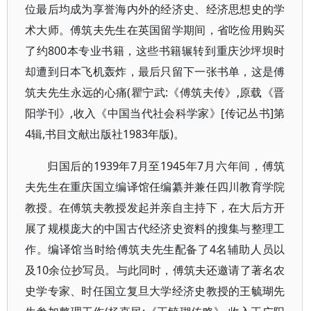
位最后均成为享誉海内外的经济史、经济思想史的学
术大师。傅筑夫先生在英国留学期间，省吃俭用购买
了约800本专业书籍，这些书籍辗转到重庆沙坪坝时
却遭到日本飞机轰炸，最后只留下一张书单，这是傅
筑夫先生永远的心痛(瞿宁武:《傅筑夫传》,原载《晋
阳学刊》,收入《中国当代社会科学家》[传记丛书]第
4辑,书目文献出版社1983年版)。
归国后的1939年7月至1945年7月六年间，傅筑
夫先生在重庆国立编译馆任编纂并兼任四川教育学院
教授。在傅筑夫教授发起并亲自主持下，在大后方开
展了规模庞大的中国古代经济史资料的搜集与整理工
作。编译馆当时给傅筑夫先生配备了4名辅助人员以
及10余位抄写员。与此同时，傅筑夫还邀请了著名农
史学专家、时任国立复旦大学经济史教授的王毓瑚先