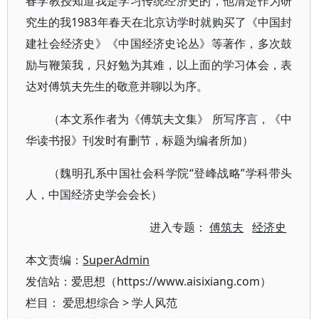
春学教授知道我是学习传统经济史的，他清楚作为研
究生的我1983年春天在北京访学时就购买了《中国封
建社会经济史》《中国经济史论丛》等著作，多次鼓
励与鞭策我，只好勉为其难，以上面的学习体会，表
达对傅筑夫先生的敬意并聊以为序。
（本文系作者为《傅筑夫文集》 所写序言，《中
华读书报》刊发时有删节，标题为编者所加）
（魏明孔系中国社会科学院“登峰战略”学科带头
人，中国经济史学会会长）
进入专题：
傅筑夫
经济史
本文责编：
SuperAdmin
发信站：爱思想（https://www.aisixiang.com）
栏目：
爱思想综合
>
学人风范