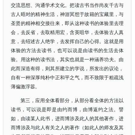
交流思想、沟通学术文化。把读古书当作尚友千古与
古人晤对的精神生活，神游冥想于故籍的宝藏里，与
圣贤的精神相交接往来，即从这种读书的体验里去理
会，去反省，去取精用宏，含英咀华，去体验古人真
意，去绍述古人绝学，去发挥自己的心得。这就是用
体验的方法去读书，也可以说是由读书的生活去体
验。用这种的读书法，其实也就是一种涵养功夫。由
此而深造有得，则其所建立的学说，所发出的议论，
自有一种深厚纯朴中正和平之气，而不致限于粗疏浅
薄偏激浮嚣。
第三，应用全体看部分，从部分看全体的方法以
读书，可以说是即是由约而博，由博返约之法。譬
如，由读某人此书，进而博涉及此人的其他著作，进
而博涉及与此人有关之人的著作（如此人的师友及其