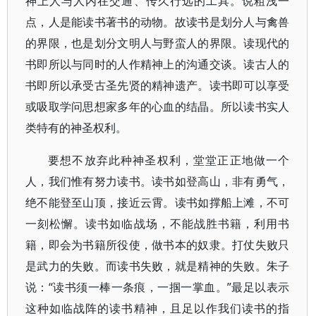
神上人与人内在交通、传久行远的工具。说粗浅一
点，人是能读书著书的动物。故读书是划分人与禽兽
的界限，也是划分文明人与野蛮人的界限。读现代的
书即所以与同时的人作精神上的沟通交谈。读古人的
书即所以承受古圣先贤的精神遗产。读书即可以享受
或吸取学问思想家多年的心血的结晶。所以读书实人
类特有的神圣权利。
要想不放弃此种神圣权利，堂堂正正地做一个
人，我们惟有努力读书。读书如登高山，非有勇气，
绝不能登至山顶，接近云霄。读书如撑船上滩，不可
一刻松懈。读书如临战场，不能战胜书籍，利用书
籍，即会为书籍所役使，做书本的奴隶。打仗失败只
是武力的失败。而读书失败，就是精神的失败。朱子
说：“读书须一棒一条痕，一掴一掌血。”最足以表示
这种如临战阵的读书精神，且足以作我们读书的指