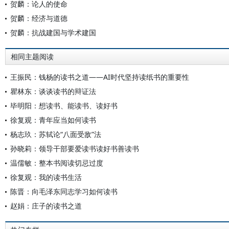
贺麟：论人的使命
贺麟：经济与道德
贺麟：抗战建国与学术建国
相同主题阅读
王振民：钱杨的读书之道——AI时代坚持读纸书的重要性
瞿林东：谈谈读书的辩证法
毕明阳：想读书、能读书、读好书
徐复观：青年应当如何读书
杨志玖：苏轼论“八面受敌”法
孙晓莉：领导干部要爱读书读好书善读书
温儒敏：整本书阅读切忌过度
徐复观：我的读书生活
陈晋：向毛泽东同志学习如何读书
赵娟：庄子的读书之道