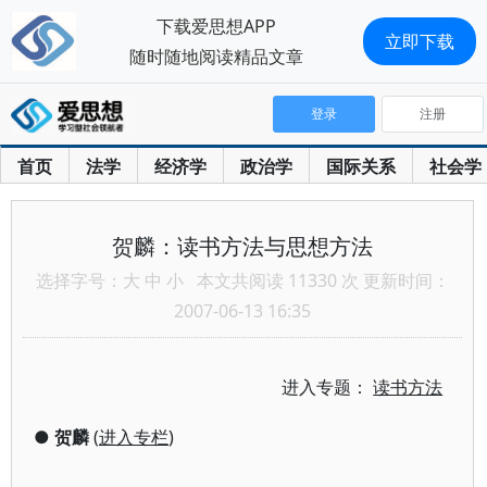
下载爱思想APP
立即下载
随时随地阅读精品文章
登录
注册
首页
法学
经济学
政治学
国际关系
社会学
贺麟：读书方法与思想方法
选择字号：
大
中
小
本文共阅读 11330 次 更新时间：
2007-06-13 16:35
进入专题：
读书方法
●
贺麟
(
进入专栏
)