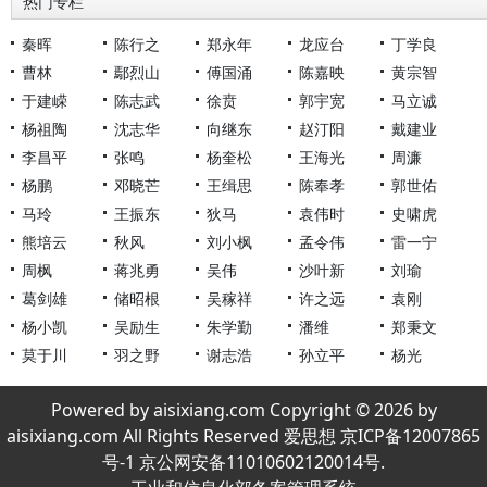
热门专栏
秦晖
陈行之
郑永年
龙应台
丁学良
曹林
鄢烈山
傅国涌
陈嘉映
黄宗智
于建嵘
陈志武
徐贲
郭宇宽
马立诚
杨祖陶
沈志华
向继东
赵汀阳
戴建业
李昌平
张鸣
杨奎松
王海光
周濂
杨鹏
邓晓芒
王缉思
陈奉孝
郭世佑
马玲
王振东
狄马
袁伟时
史啸虎
熊培云
秋风
刘小枫
孟令伟
雷一宁
周枫
蒋兆勇
吴伟
沙叶新
刘瑜
葛剑雄
储昭根
吴稼祥
许之远
袁刚
杨小凯
吴励生
朱学勤
潘维
郑秉文
莫于川
羽之野
谢志浩
孙立平
杨光
Powered by aisixiang.com Copyright © 2026 by
aisixiang.com All Rights Reserved 爱思想 京ICP备12007865
号-1 京公网安备11010602120014号.