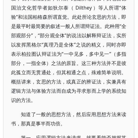
国治文化哲学者如狄尔泰（ Dilthey ）等人所谓“体
验”和法国柏格森所谓直觉。此处所论玄思的方法，即
是最平时最简要的叙述一般人所谓辩证法。此种用“全
部观部分”，“部分观全体”的说法以解释辩证法，实所
以发挥黑格尔“真理乃是全体”之说的精义，同时亦即
表示柏拉图认辩证法为“一中见多，多中见一”（多指
部分，一指全体）之法的原旨。这三种方法并不是彼
此孤立而无贯通处，但其相通之点，殊难简单说明。
概括讲来，玄思的方法，或真正的辨证法，实兼具有
逻辑方法与体验方法而自成为寻求形而上学的系统知
识的方法。
知道了一般的思想方法，然后应用思想方法来读
书，那真是事半而功倍。
第一，应用逻辑方法来读书，就要看能否把握其