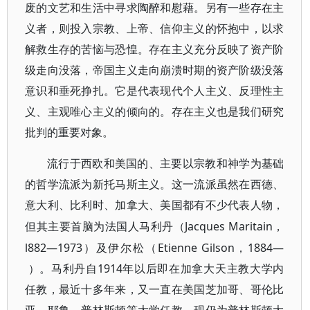
废的文艺和生活中寻求陶醉和慰藉。另有一些存在主
义者，则投入宗教、上帝、信仰主义的怀抱中，以求
解救生存的苦恼与恐惶。存在主义充分反映了资产阶
级走向没落，帝国主义走向崩溃时期的资产阶级没落
意识和垂死挣扎。它是代表现代个人主义、反理性主
义、主观唯心主义的倾向的。存在主义也是我们研究
批判的重要对象。
流行于西欧和美国的、主要以宗教和神学为基础
的哲学流派为新托马斯主义。这一流派虽然在西德、
意大利、比利时、加拿大、美国都有不少代表人物，
Jacques Maritain，
但其主要首脑为法国人马利丹（
l882—1973）及伊尔松（Etienne Gilson，1884—
）。马利丹自1914年以后即在加拿大天主教大学内
任教，最近十多年来，又一直在美国芝加哥、哥伦比