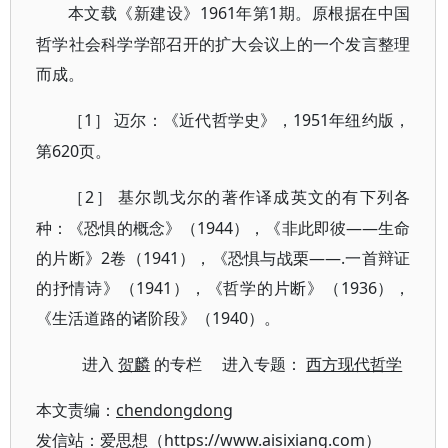
1961年第1期。原根据在中国
本文载《新建设》
哲学社会科学学部召开的扩大会议上的一个发言整理
而成。
1
迈尔：《近代哲学史》，1951年纽约版，
［
］
第620页。
2
基尔凯戈尔的著作译成英文的有下列各
［
］
种：《恐惧的概念》（1944），《非此即彼——生命
的片断》2卷（1941），《恐惧与战栗——.一首辩证
的抒情诗》（1941），《哲学的片断》（1936），
《生活道路的诸阶段》（1940）。
进入
贺麟
的专栏 进入专题：
西方现代哲学
本文责编：
chendongdong
发信站：爱思想（https://www.aisixiang.com）