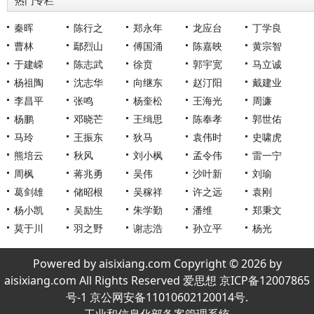
热门专栏
秦晖
陈行之
郑永年
龙应台
丁学良
曹林
鄢烈山
傅国涌
陈嘉映
黄宗智
于建嵘
陈志武
徐贲
郭宇宽
马立诚
杨祖陶
沈志华
向继东
赵汀阳
戴建业
李昌平
张鸣
杨奎松
王海光
周濂
杨鹏
邓晓芒
王缉思
陈奉孝
郭世佑
马玲
王振东
狄马
袁伟时
史啸虎
熊培云
秋风
刘小枫
孟令伟
雷一宁
周枫
蒋兆勇
吴伟
沙叶新
刘瑜
葛剑雄
储昭根
吴稼祥
许之远
袁刚
杨小凯
吴励生
朱学勤
潘维
郑秉文
莫于川
羽之野
谢志浩
孙立平
杨光
Powered by aisixiang.com Copyright © 2026 by
aisixiang.com All Rights Reserved 爱思想 京ICP备12007865
号-1 京公网安备11010602120014号.