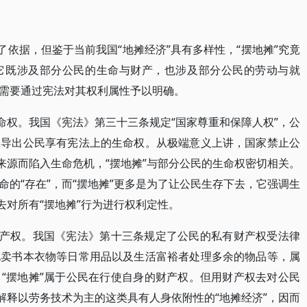
了依据，但鉴于当前我国“地摊经济”具有多样性，“摆地摊”究竟
它既涉及部分公民的生命与财产，也涉及部分公民的劳动与就
需要通过宪法对其权利属性予以明确。
命权。我国《宪法》第三十三条规定“国家尊重和保障人权”，公
推导出公民享有宪法上的生命权。从极端意义上讲，国家禁止公
来源而陷入生命危机，“摆地摊”与部分公民的生命权密切相关。
的“存在”，而“摆地摊”更多是为了让公民生存下去，它强调生
去对所有“摆地摊”行为进行权利定性。
财产权。我国《宪法》第十三条规定了公民的私有财产权受法律
甩卖书本衣物等日常用品以及生活富裕者处理多余的物品等，属
“摆地摊”属于公民在行使自身的财产权。但用财产权去对公民
解释以劳务技术为主的这类具有人身依附性的“地摊经济”，因而