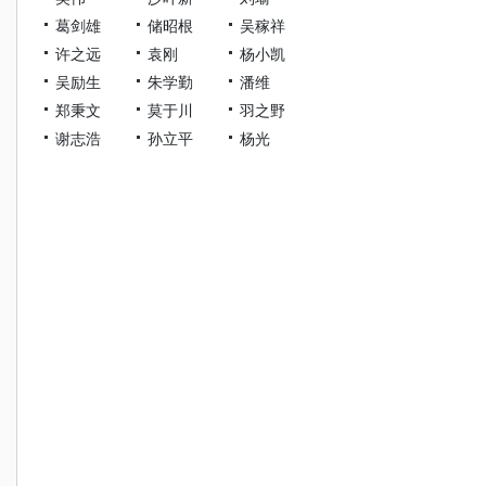
葛剑雄
储昭根
吴稼祥
许之远
袁刚
杨小凯
吴励生
朱学勤
潘维
郑秉文
莫于川
羽之野
谢志浩
孙立平
杨光