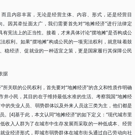
样，而且内容丰富，无论是经营主体、内容、形式，还是经营目
向。因其牵扯面太广，我们需要首先对“地摊经济”进行法律定
具有宪法上的正当性。接着，才来具体讨论“摆地摊”是否构成公
法权利。如果“摆地摊”构成公民的一项宪法权利，就意味着鼓
生、稳经济、促就业的一种适宜之策，更是国家履行其保障公民
依据
”所关联的公民权利，首先要对“地摊经济”的含义和性质作明确
为市井小民，其目的在于维持最低水准的生活。考察我国“地摊经
城市中的失业人员、弱势群体以及外来人员这三类为主，他们都是
。[4]基于此，本文认同“地摊经济”的如下定义：“现代城市里
市低收入人群为了在城市中生存发展而采取的一种低成本、经营
雇就业经济形式，即城市弱势群体在城市街头通过自己劳动向社