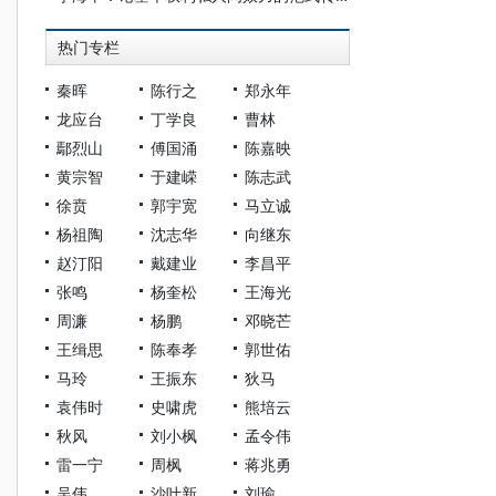
热门专栏
秦晖
陈行之
郑永年
龙应台
丁学良
曹林
鄢烈山
傅国涌
陈嘉映
黄宗智
于建嵘
陈志武
徐贲
郭宇宽
马立诚
杨祖陶
沈志华
向继东
赵汀阳
戴建业
李昌平
张鸣
杨奎松
王海光
周濂
杨鹏
邓晓芒
王缉思
陈奉孝
郭世佑
马玲
王振东
狄马
袁伟时
史啸虎
熊培云
秋风
刘小枫
孟令伟
雷一宁
周枫
蒋兆勇
吴伟
沙叶新
刘瑜