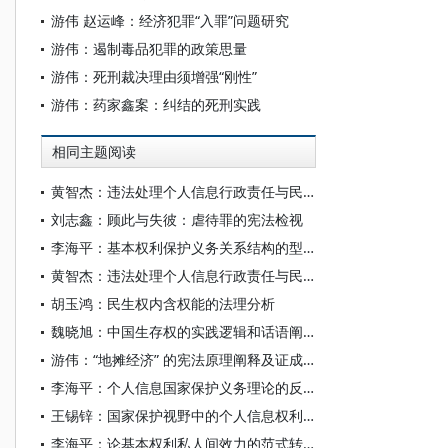
游伟 赵运峰：经济犯罪“入罪”问题研究
游伟：遏制毒品犯罪的政策思量
游伟：死刑裁决理由须增强“刚性”
游伟：药家鑫案：纠结的死刑实践
相同主题阅读
黄智杰：违法处理个人信息行政责任与民事责任的衔接
刘志鑫：顾此与失彼：虐待罪的宪法检视
李海平：基本权利保护义务关系结构的型变
黄智杰：违法处理个人信息行政责任与民事责任的衔接
胡玉鸿：民生权内含权能的法理分析
魏晓旭：中国生存权的实践逻辑和话语阐释
游伟：“地摊经济” 的宪法原理阐释及证成——以公民生存权为视角
李海平：个人信息国家保护义务理论的反思与重塑
王锡锌：国家保护视野中的个人信息权利束
李海平：论基本权利私人间效力的范式转型