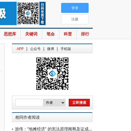
登录
注册
思想库
关键词
笔会
科普
排行
|
|
|
APP
公众号
微博
手机版
相同作者阅读
游伟：“地摊经济” 的宪法原理阐释及证成——以公民生存权为视角