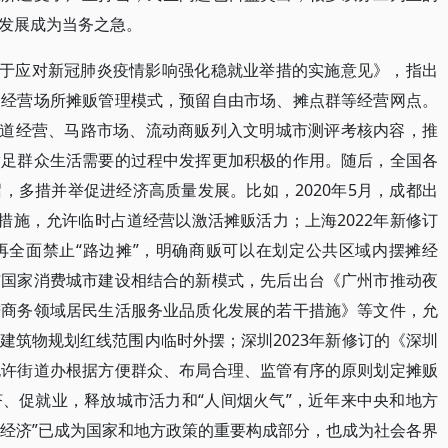
发展成为当务之急。
《关于应对新冠肺炎疫情影响强化稳就业举措的实施意见》，指出
定经营场所摊贩管理模式，预留自由市场、摊点群等经营网点。
将占道经营、马路市场、流动商贩列入文明城市测评考核内容，推
满足群众生活需要的过程中发挥更加积极的作用。随后，全国各
，多措并举促进经济高质量发展。比如，2020年5月，成都出
措施，允许临时占道经营以激活摊贩活力；上海2022年新修订
再全面禁止“路边摊”，明确商贩可以在划定公共区域内摆摊经
与国家消费城市建设相结合的新模式，先后出台《广州市推动夜
进商务领域居民生活服务业品质化发展的若干措施》等文件，允
建筑物规划红线范围内临时外摆；深圳2023年新修订的《深圳
允许街道办根据方便群众、布局合理、监管有序的原则划定摊贩
、促就业，释放城市活力和“人间烟火气”，近年来中央和地方
摊经济”已成为国家和地方政策的重要构成部分，也成为社会各界