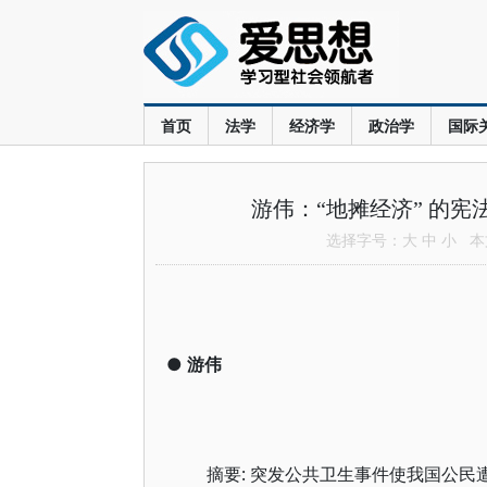
首页
法学
经济学
政治学
国际
游伟：“地摊经济” 的
选择字号：
大
中
小
本文
●
游伟
摘要: 突发公共卫生事件使我国公