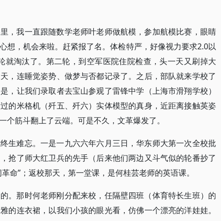
学里，我一直跟随数学老师叶老师做航模，参加航模比赛，眼睛
心想，机会来啦。赶紧报了名。体检特严，好像视力要求2.0以
一轮就淘汰了。第二轮，到空军医院住院检查，头一天又刷掉大
三天，连睡觉姿势、做梦与否都记录了。之后，部队就来学校了
的是，让我们录取者去宝山参观了雷锋中学（上海市滑翔学校）
做过的米格机（歼五、歼六）实体模型的真身，近距离接触英姿
一个筋斗翻上了云端。可是不久，文革爆发了。
我终生难忘。一是一九六六年六月三日，华东师大第一次全校批
家，抢了师大红卫兵的先手（后来他们两边又斗气似的轮番抄了
闹革命”；返校那天，第一堂课，是何桂芸老师的英语课。
中的。那时何老师刚分配来校，任隔壁四班（体育特长生班）的
素雅的连衣裙，以我们小孩的眼光看，仿佛一个漂亮的洋娃娃。