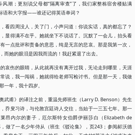
斗风潮；更别说父母都“隔离审查”了，我们家整栋宿舍楼贴满
的标语和大字报——谁还记得英语单词？
室，看四周没人，关了门，小声问道：你说实话，真的都忘了？
调，显得满不在乎。她就坐下不说话了。沉默了一会儿，抬头看
没有一点批评和责备的意思，纯是无言的悲哀。那是我第一次，
，而她的眼泪是因我而流的！我赶紧退了出去。
光的哀伤的眼睛，从此就再没有离开过我，无论走到哪里，天涯
年常说，我一闯祸，她就得给老师写检讨书。但是那一天，我做
那一年，我十四岁。
甫》的译注之前，重温先师班生（Larry D. Benson）先生
及，乔叟习诗，与伦敦宫廷诗人交往，当始于一三五七年。那一
内尔的妻子，厄尔斯特女伯爵伊丽莎白（Elizabeth de
lster）的府邸，做了一名少年侍从（班生《驳论集》，页243；参阅郝沃德