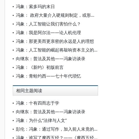
冯象：索多玛的末日
冯象： 政府大量介入硬规则制定，或形成新的计划经济
冯象：人工智能让我们害怕什么？
冯象：我是阿尔法——论人机伦理
冯象：那更美而更亲密的永远是人的理想
冯象：人工智能的崛起将敲响资本主义的丧钟
向继东：普法及其他——冯象访谈录
冯象：《新约》初版前言
冯象：青蛙约西——七十年代琐忆
相同主题阅读
冯象：十有四而志于学
向继东：普法及其他——冯象访谈录
冯象：为什么“法律与人文”
彭伦：冯象：通过写作，加入前人未竟的事业
冯象：谁写了摩西五经？——《摩西五经》译序