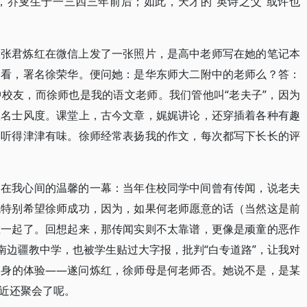
，乔叟生于一三四三年前后；如此，天才的“英诗之父”或许也
。
人张君炼红在微信上发了一张照片，是高中老师写在她的笔记本
细看，署名徐荣华。便问她：是华东师大二附中的老师么？答：
校友，而徐师也是我的语文老师。我们管他叫“老夫子”，因为
显名士风度。课堂上，古今文章，娓娓讲论，还穿插着各种有趣
，听得津津有味。徐师经常表扬我的作文，每次都写下长长的评
留在我心间的温馨的一幕：当年住校同学中间曾有传闻，说老夫
就特别希望徐师成功，因为，如果何老师愿意的话（当然这是前
在一起了。回想起来，那传闻实则不太靠谱，更像是顽童的恶作
南边疆教中学，也被学生贴过大字报，批判“白专道路”，让我对
切身的体验——遂问炼红，徐师母是何老师否。她说不是，是某
近还聚会了呢。