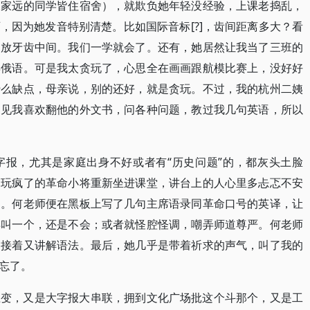
，家远的同学皆住宿舍），就欺负她年轻没经验，上课老捣乱，
，因为她发音特别清楚。比如国际音标[?]，齿间距离多大？看
，放牙齿中间。我们一学就会了。还有，她居然让我当了三班的
年俄语。可是我太贪玩了，心思全在画画跟航模比赛上，没好好
什么缺点，母亲说，别的还好，就是贪玩。不过，我的杭州二姨
）见我喜欢翻他的外文书，问各种问题，教过我几句英语，所以
字报，尤其是家庭出身不好或者有“历史问题”的，都灰头土脸
、玩疯了的革命小将重新坐进课堂，讲台上的人心里多忐忑不安
了。何老师便在黑板上写了几句主席语录同革命口号的英译，让
再叫一个，还是不会；或者就怪腔怪调，嘲弄师道尊严。何老师
，接着又讲解语法。最后，她几乎是带着祈求的声气，叫了我的
忘了。
巨变，又是大字报大串联，拥到文化广场批这个斗那个，又是工