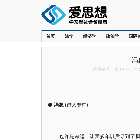
首页
法学
经济学
政治学
国际
冯
选择字号：
大
中
小
本文共
●
冯象
(
进入专栏
)
也许是命运，让我多年以后寻到了