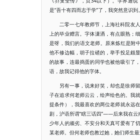
《乔叟全传》，页34以下）。学界通说
是“吾十有四而志于学”了，我突然意识到
二零一七年教师节，上海社科院友
上的毕业赠言。字体潇洒，有点眼熟；
是呀，我们的语文老师。原来炼红是附中
他不修边幅，胡子拉碴的，举手投足颇
的故事，连最捣蛋的同学也被他吸引了
语，故我记得他的字体。
另有一事，说来好笑，却也是徐师
子在追求何老师云云，绘声绘色的。我
提条件），我最喜欢的两位老师就永远
剧，沪语所谓“瞎三话四”——后来我在云
少年人的顽劣、不安分和天真可爱有了
某老师。但何老师也教过她，她们师生最