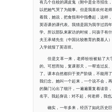
有几个住校的调皮鬼（附中是全市招生
以把她气哭了为能事。但是我喜欢何老师
着我，她说，把食指和中指叠起，这样
英语课的课代表。我猜是因为我学过四
学。所以部队来家访的时候，问孩子有
夫王承绪先生（中国比较教育的奠基人
入学就报了英语班。
但是文革一来，老师纷纷被贴了大
的。可想而知，复课那天，一帮造过反
了。课本自然都归于资产阶级，不能用
我们念。她叫一个起来，一个说不会，
的脑门沁出了细汗，一遍遍重复着读音
名字。我起身说：对不起，何老师，我也
确实，一年多来，经历了如此历史