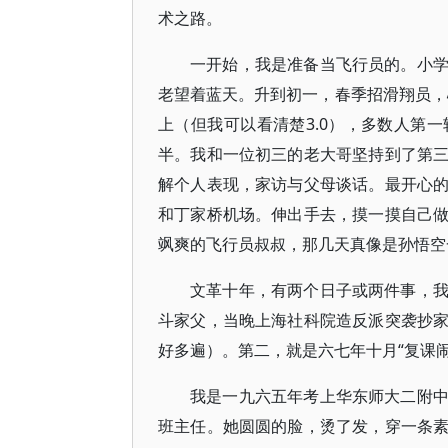
术之路。
一开始，我是准备当飞行员的。小
老望着蓝天。升到初一，春季招滑翔员，
上（但我可以看清楚3.0），多数人第
半。我和一位初三的老大哥坚持到了第
解个人表现，家访与父母谈话。最开心
和丁家桥机场。伸出手去，摸一摸自己
飒爽的飞行员叔叔，那几天真像是孙悟空
文革十年，有两个日子或两件事，
斗家父，当晚上海社科院造反派突袭抄
好多遍）。第二，就是六七年十月“复课
我是一九六五年考上华东师大二附
班主任。她圆圆的脸，烫了发，穿一条