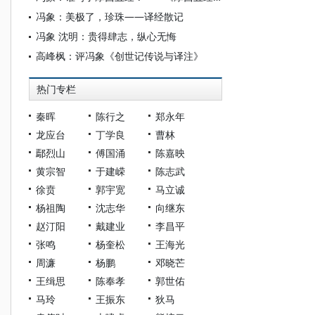
冯象：美极了，珍珠——译经散记
冯象 沈明：贵得肆志，纵心无悔
高峰枫：评冯象《创世记传说与译注》
热门专栏
秦晖
陈行之
郑永年
龙应台
丁学良
曹林
鄢烈山
傅国涌
陈嘉映
黄宗智
于建嵘
陈志武
徐贲
郭宇宽
马立诚
杨祖陶
沈志华
向继东
赵汀阳
戴建业
李昌平
张鸣
杨奎松
王海光
周濂
杨鹏
邓晓芒
王缉思
陈奉孝
郭世佑
马玲
王振东
狄马