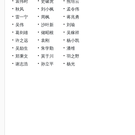
袁伟时
史啸虎
熊培云
秋风
刘小枫
孟令伟
雷一宁
周枫
蒋兆勇
吴伟
沙叶新
刘瑜
葛剑雄
储昭根
吴稼祥
许之远
袁刚
杨小凯
吴励生
朱学勤
潘维
郑秉文
莫于川
羽之野
谢志浩
孙立平
杨光