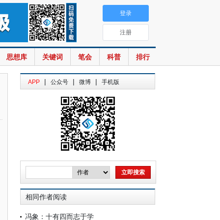
登录
注册
思想库
关键词
笔会
科普
排行
|
|
|
APP
公众号
微博
手机版
相同作者阅读
冯象：十有四而志于学