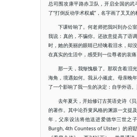
总司围攻康平路赤卫队，开启全国的武
了“打倒反动学术权威”，名字画了叉叉
下课铃响了。何老师把我叫到办公
我说：真的，不骗你。还故意提高了语
时，她的美丽的眼睛已经噙着泪水，却
在真实的生活中，感受到一位尊者的哀痛
那一天，我惭愧极了。那双含着泪
海角，境遇如何。我从小顽皮。母亲晚
了一个影响了我一生的决定：自学外语。
去年夏天，开始修订古英语史诗《贝奥武
的著作。其中论乔叟风格的渊源一文提
年，父亲设法将他送进爱德华三世之子莱昂
Burgh, 4th Countess of U