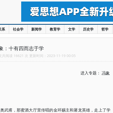
关系
社会学
新闻学
教育学
文学
历史学
哲学
象：十有四而志于学
阅读 16621 次 更新时间：2023-11-19 00:05
进入专题：
冯象
贝奥武甫，那蜜酒大厅里传唱的金环赐主和屠龙英雄，走上了学