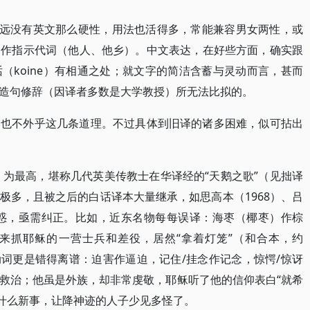
”远没有英文那么硬性，用法也活得多，常能兼容男女两性，或
用作指示代词（他人、他乡）。中文表达，在好些方面，确实跟
（koine）有相通之处；就文字的简洁含蓄与灵动而言，甚而
造句修辞（因译者多数是大学教授）所无法比拟的。
，也不外乎这几条道理。不过具体到旧译的诸多困难，似可拈出
）为最高，堪称几代英美传教士在华译经的“天鹅之歌”（见拙译
极多，且被之后的白话译本大量继承，如思高本（1968）、吕
困惑，亟需纠正。比如，近东名物每每误译：海枣（椰枣）作棕
来抓耶稣的一营士兵和差役，居然“拿着灯笼”（和合本，约
动词更是错得离谱：迫害作逼迫，记住/挂念作记念，惊愕/惊讶
救治；他虽是外族，却非常虔敬，耶稣听了他的信仰表白“就希
有什么新事，让降神迹的人子少见多怪了。