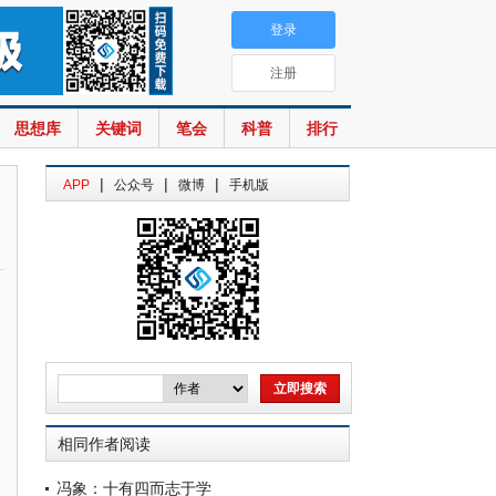
登录
注册
思想库
关键词
笔会
科普
排行
|
|
|
APP
公众号
微博
手机版
相同作者阅读
冯象：十有四而志于学