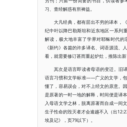
另刊；只留一份简要的书目，供读者参
习、查经解惑有所裨益。
大凡经典，都有层出不穷的译本，
纪中叶以降巴勒斯坦和近东地区一系列重
解读，极大地丰富了学界对耶稣时代的
《新约》各篇的许多译名、词语源流、
看，就需要修订甚而重起炉灶，推陈出新
其次是语言即读者母语的变迁。旧译
语言习惯和文学标准——广义的文学，
懂了，容易误会，对不上经文的原意。
是原著的一时一地的解释，时间便是译
入母语文学之林，脱离原著而自成一间
生子性命的毁灭者才会逾越不入（出12:
埃及记》，页79以下）。