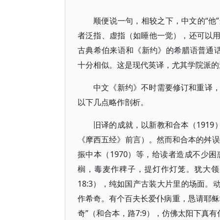
顺便说一句，相较之下，中文的“他
者泛指、虚指（如睡他一觉），还可以
古典希伯来语和《新约》的希腊语普通话
十分相似。这是现代英译，尤其学院派的
中文《新约》不时需要修订和重译
以下几点略作剖析。
旧译的成就，以新教和合本（1919
《摩西五经》前言）。然而和合本的舛误
振中本（1970）等，给读者造成不少
榈，毒麦作稗子，提灯作灯笼。犹大领
18:3），纯如国产古装大片里的场面。
作希奇。有个百夫长爱仆病重，恳请耶稣
奇”（和合本，路7:9），仿佛太阳下真