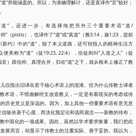
道”所能涵盖的。所以，为准确理解计，还是直译作“言”较好；
。
“道”，还进一步，有选择地把另外三个重要术语“道/
“信仰”（pistis），也译作了“道”或“真道”（雅3:14，迦1:23，提前
，《新约》中的“道”，除了本义道路，还可转指人的精神生活方
称为“道”（徒19:23, 22:4），信徒则叫“入道之人”（徒
福音）跟信仰、真理合并，归在“道”之下，就从根本上修正了教
这儿仅指出旧译在若干核心术语上的混淆。但为什么传教士译者
宗教术语，不惜曲解经文改造教义，一定是有着现实的考虑或传
择的历史意义是深远的。因为，加上其他一些重要术语有意无意
调立信皈依基于心愿，而淡化预定论和选民观念——新教的传布，
督教中国化的一项成果。因此，虽然以学术要求衡量，我们把此
派发展而言，却显示了传教士的注重实际、善于妥协。我以为，