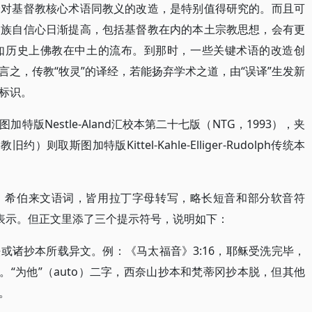
译对基督教核心术语同教义的改造，是特别值得研究的。而且可
民族自信心日渐提高，包括基督教在内的本土宗教思想，会有更
如历史上佛教在中土的流布。到那时，一些关键术语的改造创
之，传教“牧灵”的译经，若能扬弃学术之道，由“误译”生发新
标识。
版Nestle-Aland汇校本第二十七版（NTG，1993），夹
取斯图加特版Kittel-Kahle-Elliger-Rudolph传统本
。
、希伯来文语词，皆用拉丁字母转写，略长短音和部分软音符
<”表示。但正文里添了三个提示符号，说明如下：
或诸抄本所载异文。例：《马太福音》3:16，耶稣受洗完毕，
。“为他”（auto）二字，西奈山抄本和梵蒂冈抄本脱，但其他
。