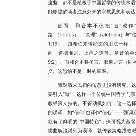
这些，都不是植根于中国哲学的传统术语“
能够提醒读者注意外来的宗教思想和表达
然而，和合本不仅把“言”改作
路”（hodos）、“真理”（aletheia）与
1:19）。跟希伯来语经文的用法一样
向、道德准则、上帝之道等。基督的会众便美
9:2）。而和合本将圣言、耶稣之言（即
义。这恐怕不是一时的草率。
我对清末民初的传教史没有研究。
要引入“道”，这样一个传统中国哲学与
教经验支持的。不管动机如何，这一选
的误译，如“信仰”也译作“信心”——强
就有了鲜明的“中国特色”；殊可视为基
类曲解混淆列为误译，就传教策略跟教