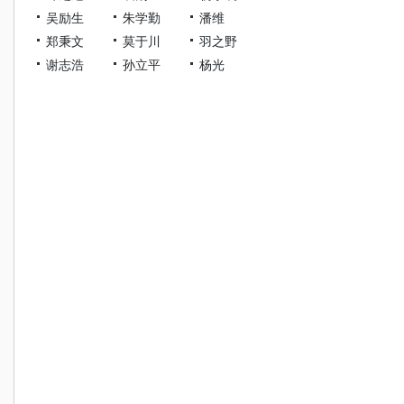
吴励生
朱学勤
潘维
郑秉文
莫于川
羽之野
谢志浩
孙立平
杨光