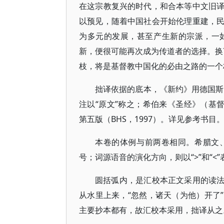
在这宗教复兴的时代，和合本等中文旧
以预见，随着中国社会开始伦理重建，
为多元的发展，甚至产生新的宗派，一
新，便很可能再次成为传道者的选择。换言
枝，将是基督教中国化的必由之路的一个
拙译依据的底本，《新约》用德国斯图加特
注以“原文”称之；希伯来《圣经》（基督教旧约）则
第五版（BHS，1997）。详见参考书目
本卷的体例与前两卷相同。希腊文
号；词源语音的演化方向，则以“>”和“
圆括弧内，是汇校本正文采用的读法
从水里上来，“忽然，诸天（为他）开了”
主要抄本都有，故汇校本采用，拙译从之