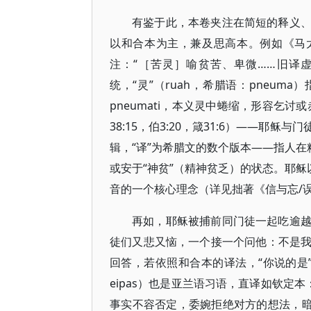
有鉴于此，本卷夹注在简短的释义
以和合本为主，兼及思高本。例如《马
注：“［苦灵］喻贫苦、卑微……旧译
统，“灵”（ruah，希腊语：pneuma
pneumati，本义灵中蜷缩，形容乞讨
38:15，伯3:20，箴31:6）——
辑，“译”为希腊文的数个版本——指人在
或安于“神贫”（精神贫乏）的状态。耶稣
音的一个核心理念（详见拙著《信与忘/
再如，耶稣被捕前同门徒一起吃逾
徒们又悲又恼，一个接一个问他：不是
回答，若依照和合本的译法，“你说的是”
eipas）也是亚兰语习语，直译如钦定本：T
事实不容否定，委婉拒绝对方的想法，暗