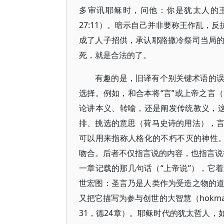
多审讯耶稣时，问他：你是犹太人的王，是
27:11）。暗示自己并非要称王作乱，
成了人子招供，承认耶路撒冷祭司当局
死，就是合法的了。
有趣的是，旧译有个别关键术语的
选择。例如，和合本将“言”或上帝之言（lo
论讲本义、转喻，还是阐发传统教义，这“
排、挑选的意思（荷马史诗的用法），
可以用来指称人格化的不朽不灭的神性。这
吻合。后者不仅指言说的内容，也指言说行
一章记载的那几句话（“上帝说”），它
世宏图：圣言乃是人类作为受造之物的
又把它描写为参与创世的大智慧（hokmah
31，德24章）。耶稣时代的犹太哲人，如亚历