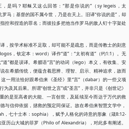
吗？耶稣又这么回答：“那是你说的”（sy legeis，太
反抗罗马；基督的国不属今世，乃是在天上。旧译“你说的是”，却
的指控和捏造的罪名；而彼拉多把他当作罗马的敌人钉十字架处
误译，按学术标准不足取，却可能不是疏忽，而是传教士的刻意
gos，钦定本：word）译作“道”：“太初有道”（约1:1）。无
道”都是误译。希腊语“言”的动词（lego）本义，有收集、安
言说在希腊传统，便蕴含着思辨、理智、启示、精神追求，故而
一用法恰好跟希伯来《圣经》里“言”（dabar）的一些义项
为及其后果。所谓“创世之言”或“圣言”，并非只是《创世记》
着重的是至高者的大能、一言创世，及延续至今而达于万代的救
道德与信仰依据，拯救的预定同保证。故在希伯来智慧文学中，
，七十士本：sophia），赋予人格化的诗意的形象（箴8:12-
山大城的菲罗（Philo of Alexandria），对此多有阐述。