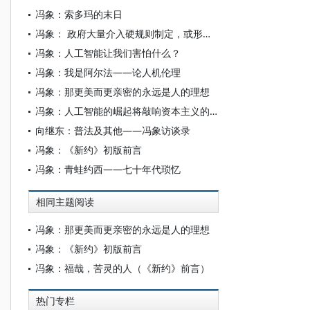
冯象：索多玛的末日
冯象： 政府大量介入硬规则制定，或形成新的计划经济
冯象：人工智能让我们害怕什么？
冯象：我是阿尔法——论人机伦理
冯象：那更美而更亲密的永远是人的理想
冯象：人工智能的崛起将敲响资本主义的丧钟
向继东：普法及其他——冯象访谈录
冯象：《新约》初版前言
冯象：青蛙约西——七十年代琐忆
相同主题阅读
冯象：那更美而更亲密的永远是人的理想
冯象：《新约》初版前言
冯象：福哉，苦灵的人（《新约》前言）
热门专栏