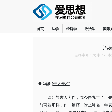
首页
法学
经济学
政治学
国际
冯
选择字号：
大
中
小
本文
●
冯象
(
进入专栏
)
译经与古人为伴，迄今快九年了。
前两卷那样，作一篇序，附上释名、年