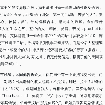
、重要的异文异读之外，择要举出旧译一些典型的舛讹及语病，
太福音》五章，耶稣登山训众，第一句“福哉，苦灵的人”，夹
虚心、神贫，误”。分别指和合本、思高本的误译。希伯来传
）指人的生命之气、整个的人、精神、灵魂。苦灵，ptochoi to
或赤贫，实际是套用一句希伯来/亚兰语习语（参较撒上1:10，赛
耶稣与门徒百姓讲亚兰语，故福音书所载非耶稣原话，而是经后人整理编
精神上或整个的人甘愿贫苦；绝不是要人“虚心”行事（谦虚），
以举扬贫苦人为“九福”之首，否定传统偏见，指明了他的天国福
误译耶稣》）。
越节晚餐，席间他告诉众人：你们当中有一个要把我交出去。门
我，对吧？出卖老师的犹大也说：不是我，对吧，拉比？耶稣的
（太26:25），即是同意犹大，自相矛盾了。其实这句话（sy
hou hast said，你说了，“你”（sy）字重读；通常用来表示
示其错误，相当于汉语“那是你说的”。正如后来罗马总督彼拉