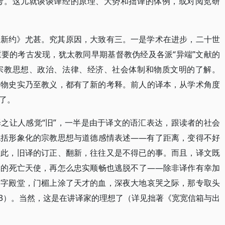
考。这儿就谈谈译经的原理、大势和拙译的体例，或对阅览研
《新约》尤甚。究其原因，大致有三。一是学术在进步，二十世
要的考古发现，犹太教同早期基督教伪经及各派“异端”文献的
宗教思想、政治、法律、经济、社会体制和物质文明的了解。
人物史实乃至教义，都有了新的考释。前人的译本，从学术角度
了。
之让人感觉“旧”，一半是由于译文的语汇表达，跟读者的社会
包括形象化的宗教思想与道德感情表述——有了距离，变得不好
因此，旧译的订正、翻新，往往又是不得已的事。而且，译文既
本的死亡天使，再怎么忠实顺畅也逃脱不了——除非译作有幸加
文字殿堂，门楣上涂了天才的血，深夜大地哀哭之际，那专取头
23）。当然，这是在讲译家的理想了（详见拙著《宽宽信箱与出