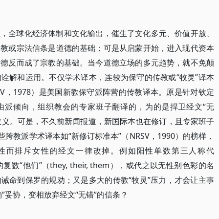
立，全球化经济体制和文化输出，催生了文化多元、价值开放、
宗教或宗法信条是道德的基础；可是从启蒙开始，进入现代资本
道德反而成了宗教的基础。当今道德立场的多元趋势，就不免颠
诠解和运用。不仅学术译本，连较为保守的传教或“牧灵”译本
IV，1978）是美国新教保守派阵营的传教译本。原是针对钦定
的自由派倾向，组织教会的专家班子翻译的，为的是捍卫经文“无
教传统教义。可是，不久前新闻报道，新国际本也在修订，且专家班子
跨教派学术译本如“新修订标准本”（NRSV，1990）的榜样，
性而排斥女性的经文一律改掉。例如阳性单数第三人称代
的复数“他们”（they, their, them），或代之以无性别色彩的名
诫命到保罗的规劝；又是多大的传教“牧灵”压力，才会让主事
”妥协，变相放弃经文“无错”的信条？