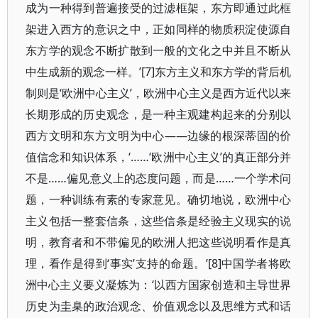
成为一种得到普遍接受的过滤框架，东方即通过此框
架进入西方的意识之中，正如同样的物质积淀使源自
东方学的观念不断扩散到一般的文化之中并且不断从
中生成新的观念一样。’[7]东方主义和东方学的背后机
制则是‘欧洲中心主义’，欧洲中心主义是西方近代以来
长期形成的历史观念，是一种主观建构起来的分别以
西方文明和东方文明为中心——边缘的根深蒂固的价
值信念和知识体系，‘……‘欧洲中心主义’的真正部分并
不是……偏见意义上的态度问题，而是……一个学术问
题，一种训练有素的专家意见。确切地说，欧洲中心
主义包括一整套信条，这些信条是经验主义现实的说
明，教育者和不带偏见的欧洲人把这些说明看作是真
理，看作是得到‘事实’支持的命题。’[8]中国学者将欧
洲中心主义要义凝炼为：‘以西方国家创造和主导世界
历史为圭臬的政治观念、价值观念以及思维方式和话