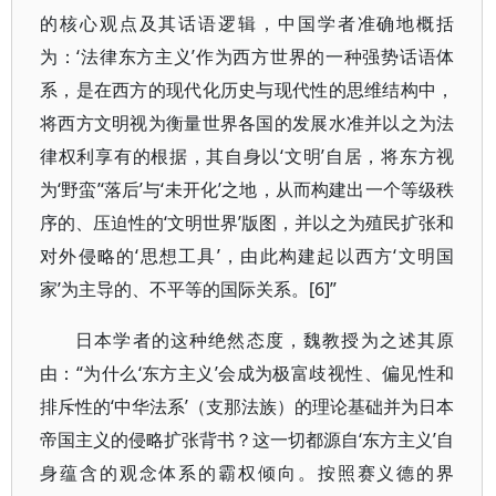
的核心观点及其话语逻辑，中国学者准确地概括
为：‘法律东方主义’作为西方世界的一种强势话语体
系，是在西方的现代化历史与现代性的思维结构中，
将西方文明视为衡量世界各国的发展水准并以之为法
律权利享有的根据，其自身以‘文明’自居，将东方视
为‘野蛮’‘落后’与‘未开化’之地，从而构建出一个等级秩
序的、压迫性的‘文明世界’版图，并以之为殖民扩张和
对外侵略的‘思想工具’，由此构建起以西方‘文明国
家’为主导的、不平等的国际关系。[6]”
日本学者的这种绝然态度，魏教授为之述其原
由：“为什么‘东方主义’会成为极富歧视性、偏见性和
排斥性的‘中华法系’（支那法族）的理论基础并为日本
帝国主义的侵略扩张背书？这一切都源自‘东方主义’自
身蕴含的观念体系的霸权倾向。按照赛义德的界