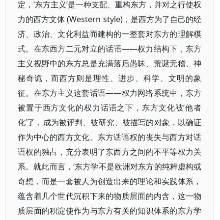
定，‘东方主义’是一种支配、重构东方，并对之行使权
力的西方文体 (Western style)，是西方为了自己的经
济、政治、文化利益而建构的一整套对东方的理解模
式。在东西方二元对立的话语——权力结构下，东方
主义视野中的东方总是充满落后愚昧、荒诞无稽、神
秘奇诡，而西方则是理性、进步、科学、文明的象
征。在东方主义这套话语——权力网络系统中，东方
被置于西方文化的权力话语之下，东方文化被‘他者
化’了，成为被评判、被研究、被描写的对象，以确证
作为中心的西方文化。东方话语权的丧失与西方对话
语权的独占，充分表明了东西方之间的不平等权力关
系。就此而言，‘东方学不是欧洲对东方的纯粹虚构或
奇想，而是一套被人为创造出来的理论和实践体系，
蕴含着几个世代沉积下来的物质层面的内含，这一物
质层面的积淀使作为与东方有关的知识体系的东方学