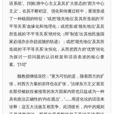
语系统’。[9]欧洲中心主义及其扩大形态的‘西方中心
主义’，在其不断积淀、强化和传播过程中，逐渐形成
了一种稳固的特征：‘或把‘领先地位’及其所造就的‘不
平等关系’血缘化和地理化；或把形成‘领先地位’及其
所造就的‘不平等关系’绝对化（即‘制造’出其他民族国
家必须亦步亦趋追随的轨迹）；或把‘领先地位’及其所
造就的‘不平等关系’永恒化，从而把西方的‘优势’转化
为探讨一切问题的认识框架和话语表述的核心要
素。‘[10]”
魏教授继续深挖：“更为可怕的是，随着西方的扩
张，对西方力量的崇拜也在扩张，‘法律东方主义’甚至
在那些被奴役被侵害的东方国家内部也日益成为一种
具有政治正确性的‘内在观点’，‘……用进化论的话语来
诠释：这五大法族互相竞争、此消彼长，内中的规则