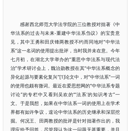
感谢西北师范大学法学院的三位教授对拙著《中
华法系的过去与未来-重建中华法系刍议》的宝贵意
见，其中王勇和田庆锋两教授不约而同地对“中华法
系”这一名词的使用提出批评，当时我并未在意。今年
七月初，在湖北大学举办的“重思中华法系与现代法
治”学术研讨会上，魏治勋教授在其“中华法系概念的
异化起源与要素化复兴”[1]论文中，对“中华法系”一词
的使用也颇有微词。最近在爱思想网的“中华法系专题
讨论”的专栏中又看到吴欢的“‘法系’的知识考古”一
文。于是我想，如果在中华法系一词的使用上在学术
界都有如许争议，遑论中华法系的历史继承和深层挖
掘。何况王、田两教授的批评是针对拙著作出的，我
理应给予回答，尽管我认为这一问题无甚重要，并且