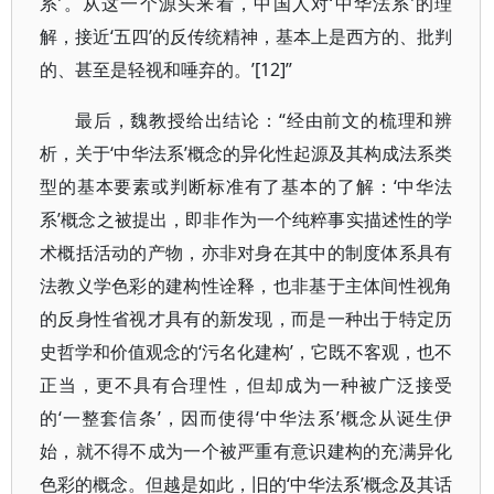
系’。从这一个源头来看，中国人对‘中华法系’的理
解，接近‘五四’的反传统精神，基本上是西方的、批判
的、甚至是轻视和唾弃的。’[12]”
最后，魏教授给出结论：“经由前文的梳理和辨
析，关于‘中华法系’概念的异化性起源及其构成法系类
型的基本要素或判断标准有了基本的了解：‘中华法
系’概念之被提出，即非作为一个纯粹事实描述性的学
术概括活动的产物，亦非对身在其中的制度体系具有
法教义学色彩的建构性诠释，也非基于主体间性视角
的反身性省视才具有的新发现，而是一种出于特定历
史哲学和价值观念的‘污名化建构’，它既不客观，也不
正当，更不具有合理性，但却成为一种被广泛接受
的‘一整套信条’，因而使得‘中华法系’概念从诞生伊
始，就不得不成为一个被严重有意识建构的充满异化
色彩的概念。但越是如此，旧的‘中华法系’概念及其话