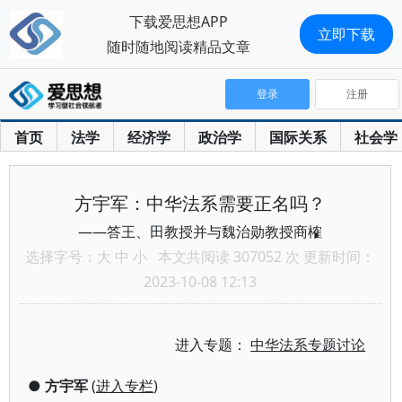
下载爱思想APP
立即下载
随时随地阅读精品文章
登录
注册
首页
法学
经济学
政治学
国际关系
社会学
方宇军：中华法系需要正名吗？
——答王、田教授并与魏治勋教授商榷
选择字号：
大
中
小
本文共阅读 307052 次 更新时间：
2023-10-08 12:13
进入专题：
中华法系专题讨论
●
方宇军
(
进入专栏
)