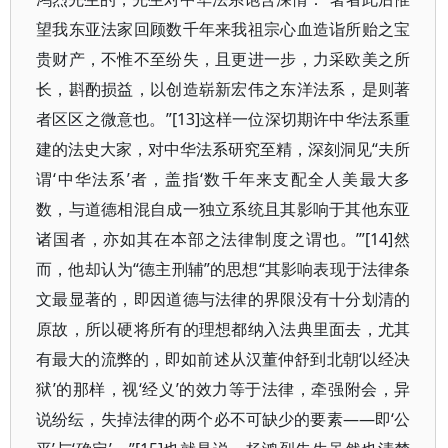
望我东亚法家回顾数千年来我祖宗心血造诣所贻之宝
贵财产，不惟不至纷失，且更进一步，力采欧美之所
长，斟酌损益，以创造崭新宏伟之东洋法系，是则著
者区区之微意也。”[13]这样一位深切期许中华法系重
建的法史大家，对中华法系研究至精，深刻洞见“夫所
谓‘中华法系’者，盖指‘数千年来支配全人美最大多
数，与道德相混自成一独立系统且其影响于其他东亚
诸国者，亦如其在本部之法律制度之谓也。’”[14]然
而，他却认为“德主刑辅”的思想“其影响表现于法律条
文最显著的，即因道德与法律的界限没有十分划清的
原故，所以硬将所有的理想都纳入法典里面去，尤其
有最大的流弊的，即如前述从汉董仲舒到北朝‘以经决
狱’的那样，视‘经义’的效力等于法律，牵强附会，异
说纷纭，失掉法律的两个必不可缺少的要素——即‘公