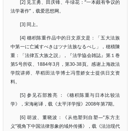
[2] 见王勇、田庆锋、牛绿花：“一本颇有争议的
法学著作”，载爱思想网。
[3] 同上。
[4] 穗积陈重作品中的日文原文是：「五大法族
中第一に亡滅すべきはツナ法族なるべし」，穂積陳
重：「法律五大族之説」，『法学協会雑誌』第１巻
第5号所収、1884年3月，第30-38頁。感谢上海政法
学院讲师、早稻田法学博士冯雪娇女士提供日文资
料。
[5] 参见石部雅亮 ：《穗积陈重与日本比较法
学》，宋海彬译，载《太平洋学报》2008年第7期。
[6] 胡波、董晓波：《从他塑到自塑—“东方主
义”视角下中国法律形象的域外传播》，载《法治现代