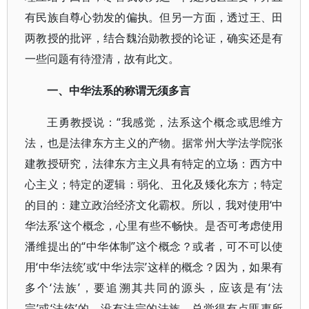
有民族自尊心勃发的偏执。但另一方面，透过王、田
两教授的批评，结合魏治勋教授的论证，确实还是有
一些问题有待澄清，故有此文。
一、中华法系的称谓无须多言
王勇教授说：“我感觉，法系这个概念或思维方
法，也是法律东方主义的产物。据常州大学法学院张
建教授研究，法律东方主义具有特定的立场：西方中
心主义；特定的逻辑：弱化、丑化及矮化东方；特定
的目的：建立政治经济文化霸权。所以，我对使用‘中
华法系’这个概念，心里有些不畅快。是否可考虑使用
潘维提出的“中华体制”这个概念？或者，可不可以使
用‘中华法统’或‘中华法宗’这样的概念？因为，如果有
多个‘法族’，要追溯其共同的源头，应该是有‘法
宗’或‘法统’的。没有法宗的法族，总觉得有点匪夷所