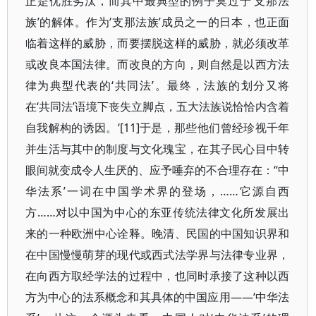
正是优胜劣汰，而其中最典型的例子莫过于‘支那法
族’的解体。作为‘支那法族’成员之一的日本，也正面
临着这样的威胁，而要摆脱这样的威胁，就必须改革
或改良本国法律。而改良的方向，则自然是以西方法
律为典型代表的‘共同法’。最终，法族的划分又将
在‘共同法’语境下丧失立脚点，五大法族说恰恰内含着
自我解构的诱因。‘[11]于是，那些他们曾经珍视千年
并生活与其中的制度与文化瑰宝，在其子民心目中转
眼间就变成令人生厌的、应予唾弃的不合理存在：‘‘中
华法系’一词在中国学术界的登场，……它源自西
方……对以中国为中心的东亚传统法律文化所发展出
来的一种欧洲中心诠释。晚清、民国的中国知识界和
在中国慢慢萌芽的现代或西式法学界与法律专业界，
在向西方取经学法的过程中，也同时承接了这种以西
方为中心的法系概念和其具体的中国应用——‘中华法