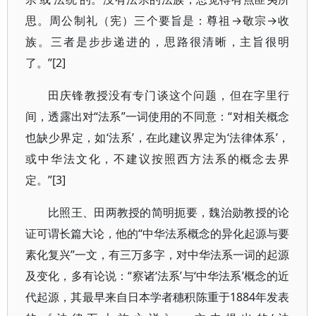
思。周公制礼（宪）三个要旨是：尊祖→敬宗→收
族。三者是步步递进的，思路很清晰，主旨很明
了。”[2]
田庆锋教授没有专门谈这个问题，但在字里行
间，透露出对“法系”一词使用的不同意：“对相关概念
也缺少界定，如‘法系’，在此建议界定为‘法律体系’，
或中华法文化，不建议按照西方法系的概念去界
定。”[3]
比照王、田两教授的简明扼要，魏治勋教授的论
证可谓长篇大论，他的“中华法系概念的异化起源与要
素化复兴”一文，有三万多字，对中华法系一词的起源
及变化，多有论说：“察诸‘法系’与‘中华法系’概念的近
代起源，其最早来自日本学者穗积陈重于1884年发表