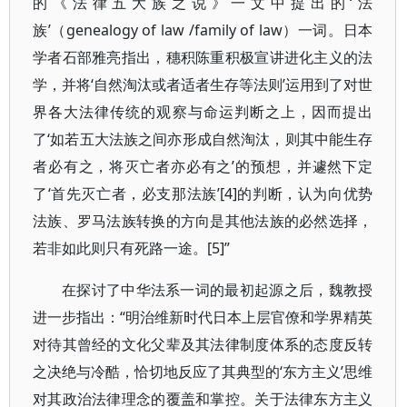
的《法律五大族之说》一文中提出的‘法
族’（genealogy of law /family of law）一词。日本
学者石部雅亮指出，穗积陈重积极宣讲进化主义的法
学，并将‘自然淘汰或者适者生存等法则’运用到了对世
界各大法律传统的观察与命运判断之上，因而提出
了‘如若五大法族之间亦形成自然淘汰，则其中能生存
者必有之，将灭亡者亦必有之’的预想，并遽然下定
了‘首先灭亡者，必支那法族’[4]的判断，认为向优势
法族、罗马法族转换的方向是其他法族的必然选择，
若非如此则只有死路一途。[5]”
在探讨了中华法系一词的最初起源之后，魏教授
进一步指出：“明治维新时代日本上层官僚和学界精英
对待其曾经的文化父辈及其法律制度体系的态度反转
之决绝与冷酷，恰切地反应了其典型的‘东方主义’思维
对其政治法律理念的覆盖和掌控。关于法律东方主义