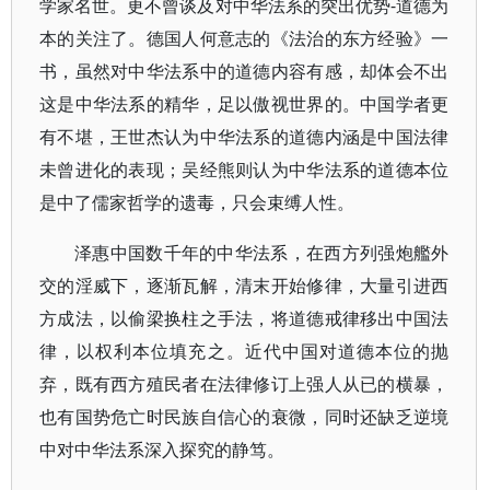
学家名世。更不曾谈及对中华法系的突出优势-道德为
本的关注了。德国人何意志的《法治的东方经验》一
书，虽然对中华法系中的道德内容有感，却体会不出
这是中华法系的精华，足以傲视世界的。中国学者更
有不堪，王世杰认为中华法系的道德内涵是中国法律
未曾进化的表现；吴经熊则认为中华法系的道德本位
是中了儒家哲学的遗毒，只会束缚人性。
泽惠中国数千年的中华法系，在西方列强炮艦外
交的淫威下，逐渐瓦解，清末开始修律，大量引进西
方成法，以偷梁换柱之手法，将道德戒律移出中国法
律，以权利本位填充之。近代中国对道德本位的抛
弃，既有西方殖民者在法律修订上强人从已的横暴，
也有国势危亡时民族自信心的衰微，同时还缺乏逆境
中对中华法系深入探究的静笃。