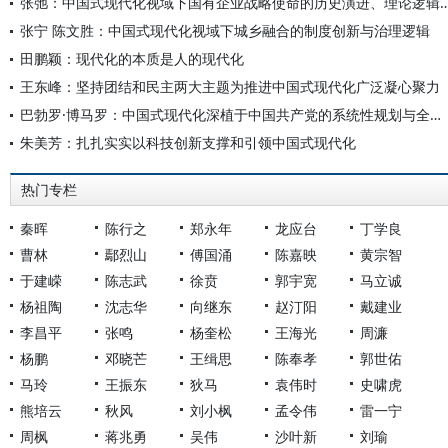
张弛：中国式现代化视域下国有企业战略使命的历史演进
张宁 陈文胜：中国式现代化视域下城乡融合的制度创新与治理逻辑
田鹏颖：现代化的本质是人的现代化
王东峰：坚持团结和民主两大主题为推进中国式现代化广泛凝心聚力
巴勃罗·博马罗：中国式现代化深植于中国共产党的系统性规划与全方位治理实践
朱美芳：扎扎实实以科技创新支撑和引领中国式现代化
热门专栏
秦晖
陈行之
郑永年
龙应台
丁学良
曹林
鄢烈山
傅国涌
陈嘉映
黄宗智
于建嵘
陈志武
徐贲
郭宇宽
马立诚
杨祖陶
沈志华
向继东
赵汀阳
戴建业
李昌平
张鸣
杨奎松
王海光
周濂
杨鹏
邓晓芒
王缉思
陈奉孝
郭世佑
马玲
王振东
狄马
袁伟时
史啸虎
熊培云
秋风
刘小枫
孟令伟
雷一宁
周枫
蒋兆勇
吴伟
沙叶新
刘瑜