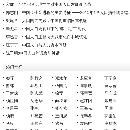
宋健：不忧不惧：理性面对中国人口发展新形势
郭志刚：中国低生育进程的主要特征 ——2
梁建章：人口闯关失败，中国将重蹈日本覆辙
辛允星：中国人口史视野下的“蒋、毛”二时代
李迅雷：中国人口正趋向大城市化而非城镇化
汪丁丁：中国人口与人力资本问题
陈子明:中国人口的谎言与神话
热门专栏
秦晖
陈行之
郑永年
龙应台
丁学良
曹林
鄢烈山
傅国涌
陈嘉映
黄宗智
于建嵘
陈志武
徐贲
郭宇宽
马立诚
杨祖陶
沈志华
向继东
赵汀阳
戴建业
李昌平
张鸣
杨奎松
王海光
周濂
杨鹏
邓晓芒
王缉思
陈奉孝
郭世佑
马玲
王振东
狄马
袁伟时
史啸虎