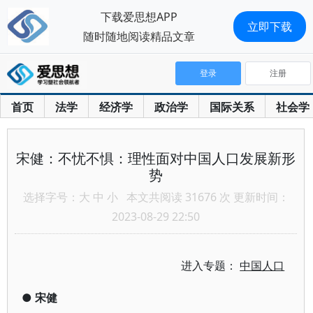
下载爱思想APP
立即下载
随时随地阅读精品文章
登录
注册
首页
法学
经济学
政治学
国际关系
社会学
宋健：不忧不惧：理性面对中国人口发展新形
势
选择字号：
大
中
小
本文共阅读 31676 次 更新时间：
2023-08-29 22:50
进入专题：
中国人口
●
宋健