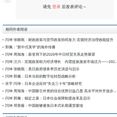
请先
登录
后发表评论～
评论
相同作者阅读
闫坤 张晓珉：财政政策与货币政策协同发力 宏观经济治理效能提升
郭佩：“新中式美学”的海外传播
闫坤 周旭海：新变局下的2026年中日经贸关系走势展望
闫坤 汪川：宏观政策助力经济增长 内需提振激发市场活力——2025年第二季度
闫坤 张晓珉：美日政府债务率历史演进与启示
闫坤 郭佩：日本当前的数字化转型战略分析
肖宇 闫坤：日本企业应对“失去三十年”策略研究
闫坤 周旭海：中国吸引外资的综合优势日益凸显 高水平对外开放步伐不会停滞
闫坤 郭佩：稳定之基：日本社会保障制度改革及启示
闫坤 邓美薇：中国能够避免日本式长期通货紧缩