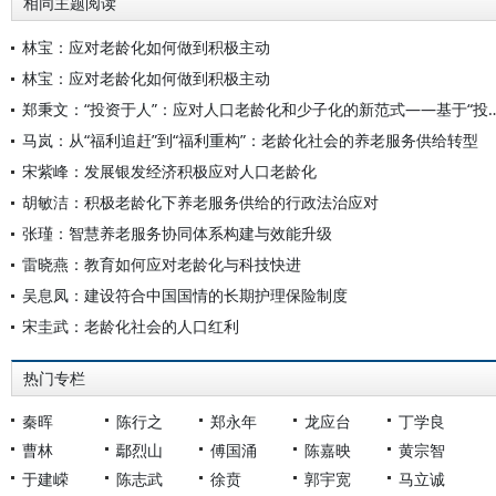
相同主题阅读
林宝：应对老龄化如何做到积极主动
林宝：应对老龄化如何做到积极主动
郑秉文：“投资于人”：应对人口老龄化和少子化的新范式
马岚：从“福利追赶”到“福利重构”：老龄化社会的养老服务供给转型
宋紫峰：发展银发经济积极应对人口老龄化
胡敏洁：积极老龄化下养老服务供给的行政法治应对
张瑾：智慧养老服务协同体系构建与效能升级
雷晓燕：教育如何应对老龄化与科技快进
吴息凤：建设符合中国国情的长期护理保险制度
宋圭武：老龄化社会的人口红利
热门专栏
秦晖
陈行之
郑永年
龙应台
丁学良
曹林
鄢烈山
傅国涌
陈嘉映
黄宗智
于建嵘
陈志武
徐贲
郭宇宽
马立诚