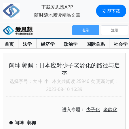
下载爱思想APP
立即下载
随时随地阅读精品文章
登录
注册
首页
法学
经济学
政治学
国际关系
社会学
闫坤 郭佩：日本应对少子老龄化的路径与启
示
选择字号：
大
中
小
本文共阅读 25946 次 更新时间：
2023-08-10 16:39
进入专题：
少子化
老龄化
●
闫坤
郭佩