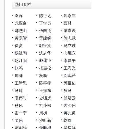
热门专栏
秦晖
陈行之
郑永年
龙应台
丁学良
曹林
鄢烈山
傅国涌
陈嘉映
黄宗智
于建嵘
陈志武
徐贲
郭宇宽
马立诚
杨祖陶
沈志华
向继东
赵汀阳
戴建业
李昌平
张鸣
杨奎松
王海光
周濂
杨鹏
邓晓芒
王缉思
陈奉孝
郭世佑
马玲
王振东
狄马
袁伟时
史啸虎
熊培云
秋风
刘小枫
孟令伟
雷一宁
周枫
蒋兆勇
吴伟
沙叶新
刘瑜
葛剑雄
储昭根
吴稼祥