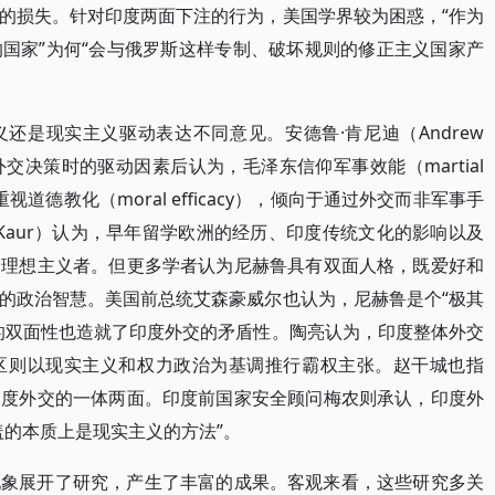
的损失。针对印度两面下注的行为，美国学界较为困惑，“作为
国家”为何“会与俄罗斯这样专制、破坏规则的修正主义国家产
还是现实主义驱动表达不同意见。安德鲁·肯尼迪（Andrew
外交决策时的驱动因素后认为，毛泽东信仰军事效能（martial
重视道德教化（moral efficacy），倾向于通过外交而非军事手
i Kaur）认为，早年留学欧洲的经历、印度传统文化的影响以及
个理想主义者。但更多学者认为尼赫鲁具有双面人格，既爱好和
的政治智慧。美国前总统艾森豪威尔也认为，尼赫鲁是个“极其
的双面性也造就了印度外交的矛盾性。陶亮认为，印度整体外交
区则以现实主义和权力政治为基调推行霸权主张。赵干城也指
印度外交的一体两面。印度前国家安全顾问梅农则承认，印度外
盖的本质上是现实主义的方法”。
现象展开了研究，产生了丰富的成果。客观来看，这些研究多关