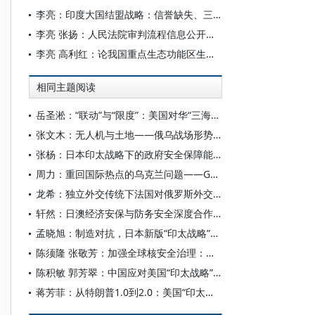
李亮：印度大国结盟战略：信誉缺失、三重背离及成因
李亮 张扬：人民法院审判流程信息公开的若干问题
李亮 高利红：论我国重点生态功能区生态补偿与精准扶贫的法律对接
相同主题阅读
岳圣淞：“联动”与“限度”：美国对华“三海联动”战略探析
张文木：无人机与土地——俄乌战场形势分析
张杨：日本印太战略下的政府安全保障能力强化支援制度
周力：重回国际热点的乌克兰问题——G7峰会同俄罗斯新一轮的较量
龙希：独立外交传统下法国对俄罗斯外交政策的转向与再平衡
轩然：日澳经济安保与防务安全深度合作对我影响及对策建议
孟晓旭：制造对抗，日本新版“印太战略”终将破产
陈须隆 张敬芳：加强全球核安全治理：俄乌冲突对全球核态势的影响及其应对
陈积敏 郭芳翠：中国应对美国“印太战略”的外交方略
蒋芳菲：从特朗普1.0到2.0：美国“印太战略”的演变与新动向