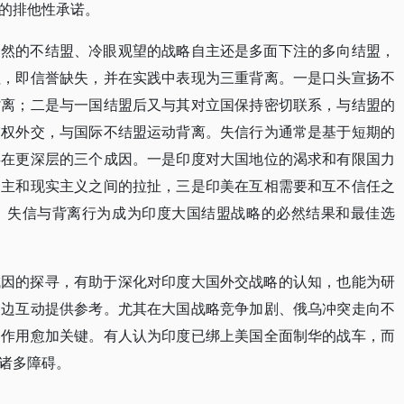
的排他性承诺。
超然的不结盟、冷眼观望的战略自主还是多面下注的多向结盟，
征，即信誉缺失，并在实践中表现为三重背离。一是口头宣扬不
背离；二是与一国结盟后又与其对立国保持密切联系，与结盟的
霸权外交，与国际不结盟运动背离。失信行为通常是基于短期的
存在更深层的三个成因。一是印度对大国地位的渴求和有限国力
自主和现实主义之间的拉扯，三是印美在互相需要和互不信任之
，失信与背离行为成为印度大国结盟战略的必然结果和最佳选
成因的探寻，有助于深化对印度大国外交战略的认知，也能为研
三边互动提供参考。尤其在大国战略竞争加剧、俄乌冲突走向不
的作用愈加关键。有人认为印度已绑上美国全面制华的战车，而
诸多障碍。