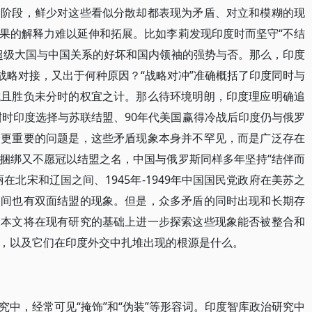
个阶段，鲜少对这些看似分散却都表现为矛盾、对立和模糊的现
果的解释力难以延伸和拓展。比如李莉发现印度时而坚守“不结
超级大国与中国关系的好坏和国内领袖的强势与否。那么，印度
战略对接，又出于何种原因？“战略对冲”准确概括了印度同时与
抗且胜负未分时的权宜之计。那么待环境明朗，印度理应明确追
酣时印度选择与苏联结盟、90年代美国赢得冷战后印度仍与俄罗
个更重要的问题是，这些矛盾现象本身并不罕见，而是广泛存在
捆绑又不愿冠以结盟之名，中国与俄罗斯同样多年坚持“结伴而
在北宋和辽国之间、1945年-1949年中国国民党政府在美苏之
之间也有双面结盟的现象。但是，众多矛盾的同时出现和长期存
，本文将在现有研究的基础上进一步探索这些现象能否被整合和
，以及它们在印度外交中扎堆出现的根源是什么。
中，经常可见“掩饰”和“伪装”等形容词。印度智库政治研究中