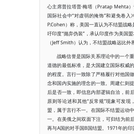
心主席普拉塔普·梅塔（Pratap Me
国际社会中“对虚弱的掩饰”和避免卷入冲突
P.Cohen）称，美国一直认为不结盟战
吁印度“抛弃伪装”，承认印度作为美国
（Jeff Smith）认为，不结盟战略远
战略信誉是国际关系理论中的一个
道德的最低标准，是大国建立国际权威
的程度。言行一致除了严格履行对他国
念和国内实施的理念的一致。周建仁则
后是否一致，即信息内部逻辑自洽，前后
原则等论述和其他“反常规”现象可发
盟，属于言行不一。在国际不结盟运动
一。在美俄之间双面下注，可归结为前
再与A国的对手国B国结盟。1971年的