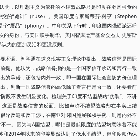
hta）认为，以理想主义为依托的不结盟战略只是印度在弱肉强食的
的“诡计”（ruse）。美国印度专家斯蒂芬·科亨（Stephen
略是个“赝品”（phony）。中印关系下行时，印度国内强硬派还呼
盟友的身份，与美国联手制华。美国智库遗产基金会杰夫·史密斯
比外界认为的更加灵活和更没原则。
重要术语。阎学通在道义现实主义理论中提出，战略信誉是国际
的前提。他认为，战略信誉指的是一个国家信守承诺和言行一致
做出的承诺，还包括内外一致，即一国在国际社会宣扬的价值理
提出，判断一国战略信誉的高低除了看言行是否一致，还要看前
阶段不发生明显变化。梳理关于印度不结盟战略“伪装”、不讲
现，这正是战略信誉的反面。比如声称不结盟战略却在事实上结
中倡导反霸和反干涉，在南亚对邻国施展强权手腕，则是内外不
后不一。因为与A国结盟，哪怕是最低限度的结盟均意味着不能
印苏和2014年以来的印美显然达到了低水平结盟，但印度却仍保