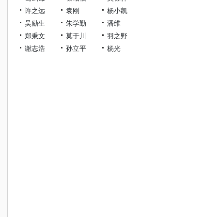
许之远
袁刚
杨小凯
吴励生
朱学勤
潘维
郑秉文
莫于川
羽之野
谢志浩
孙立平
杨光