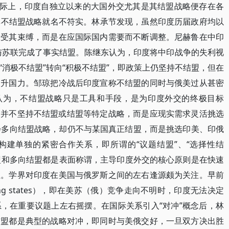
实际上，印度自独立以来的大国外交尤其是其结盟战略便存在各
。比如其不结盟战略就名不符实。林承节发现，虽然印度历届政府均以
未受其束缚，而是在应国际国内需要而不断调整。尼赫鲁在中印
与苏联完成了事实结盟。陈继东认为，印度将中印战争的失利视
消极不结盟”转向“积极不结盟”，即政策上仍坚持不结盟，但在
提升国力。邹琼把冷战后印度宣称不结盟的同时与俄美过从甚密
孆认为，不结盟战略只是工具和手段，是为印度外交的终极目标
它并不坚持不结盟或结盟等特定战略，而是应现实需求灵活挑选
扬多向结盟战略，却仍不与某国真正结盟，而是挑选印美、印俄
构建单独的紧密合作关系，即所谓的“议题结盟”、“选择性结
结盟和多向结盟都是表面称谓，主导印度外交的核心原则是在快速
性。学界对印度在美国与俄罗斯之间的左右逢源颇为关注。早前
ng states），即在美苏（俄）竞争走向不明时，印度无法决定
，在重要议题上左右摇摆。在国际关系引入“对冲”概念后，林
结盟都是典型的战略对冲，即同时与美俄交好，一旦双方决出胜