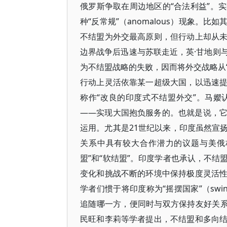
俄罗斯争取在周边地区的“合法利益”。
种“反常规”（anomalous）现象
不结盟为外交最高原则，但行动上却从
边界战争后迅速与苏联走近，英·甘地则
为不结盟战略的失败，因而将外交战略从“
行动上灵活依靠某一超级大国，以迅速
称作“改良的印度式不结盟外交”。马
——实现大国抱负服务的。也就是说，
运用。尤其是21世纪以来，印度虽然宣
关系中具有较大合作潜力的议题与美俄
盟”和“软结盟”。印度学者也承认，不
变化和挑战不断的环境中保持极度灵活
学者们惯于将印度称为“摇摆国家”（swi
追随哪一方，便同时与双方保持友好关系
民旺和李莉等学者提出，不结盟和多向