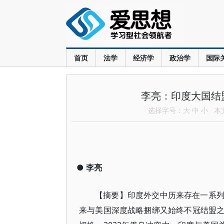
首页
法学
经济学
政治学
国际
李亮：印度大国结
选择字号：
大
中
小
本文共
●
李亮
【摘要】印度外交中历来存在一系
来与美国深度战略捆绑又始终不冠结盟