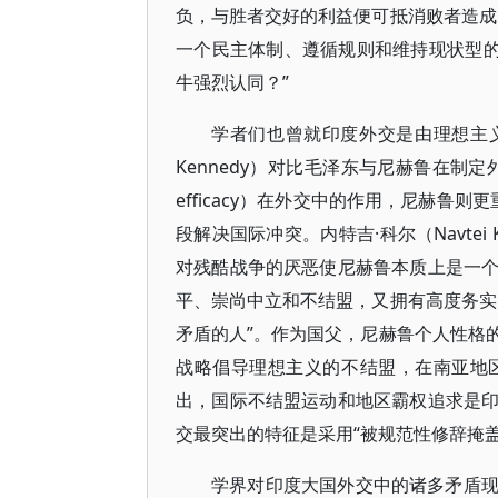
负，与胜者交好的利益便可抵消败者造成
一个民主体制、遵循规则和维持现状型的
牛强烈认同？”
学者们也曾就印度外交是由理想主义
Kennedy）对比毛泽东与尼赫鲁在制定
efficacy）在外交中的作用，尼赫鲁则更
段解决国际冲突。内特吉·科尔（Navte
对残酷战争的厌恶使尼赫鲁本质上是一
平、崇尚中立和不结盟，又拥有高度务实
矛盾的人”。作为国父，尼赫鲁个人性格
战略倡导理想主义的不结盟，在南亚地
出，国际不结盟运动和地区霸权追求是
交最突出的特征是采用“被规范性修辞掩
学界对印度大国外交中的诸多矛盾