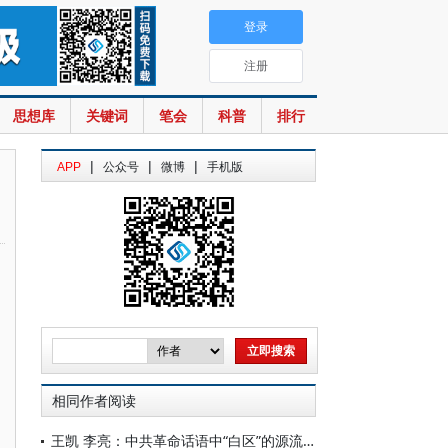
登录
注册
思想库
关键词
笔会
科普
排行
|
|
|
APP
公众号
微博
手机版
相同作者阅读
王凯 李亮：中共革命话语中“白区”的源流考释与概念形塑