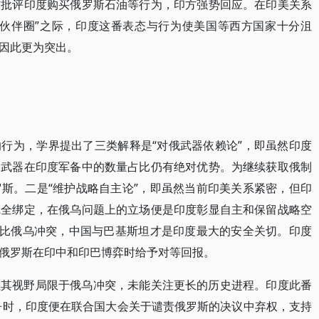
方批评印度购买俄罗斯石油等行为，印方强势回应。在印美关系
友伙伴圈”之际，印度这番表态与行为使美国等西方国家十分沮
因此更为突出。
行为，学界提出了三类解释是“对俄武器依赖论”，即虽然印度
制武器在印度军备中的数量占比仍有绝对优势。为继续获取俄制
斯。二是“维护战略自主论”，即虽然当前印美关系紧密，但印
完全绑定，在俄乌问题上的立场便是印度彰显自主和保留战略空
相比俄乌冲突，中国与巴基斯坦才是印度最大的安全关切。印度
俄罗斯在印中和印巴博弈时给予对等回报。
但其视野局限于俄乌冲突，未能关注更长的历史进程。印度此番
战争时，印度便在联合国大会关于谴责俄罗斯的决议中弃权，支持