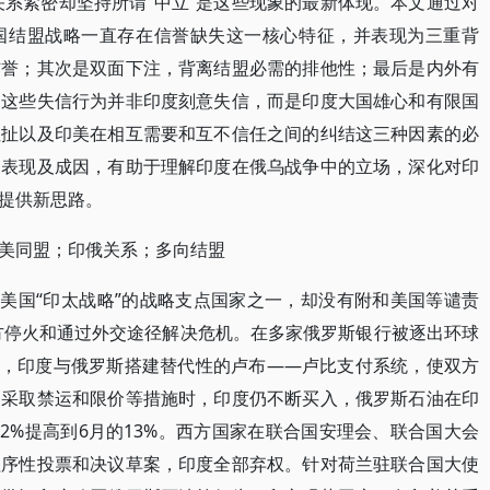
关系紧密却坚持所谓“中立”是这些现象的最新体现。本文通过对
国结盟战略一直存在信誉缺失这一核心特征，并表现为三重背
信誉；其次是双面下注，背离结盟必需的排他性；最后是内外有
。这些失信行为并非印度刻意失信，而是印度大国雄心和有限国
拉扯以及印美在相互需要和互不信任之间的纠结这三种因素的必
、表现及成因，有助于理解印度在俄乌战争中的立场，深化对印
提供新思路。
美同盟；印俄关系；多向结盟
为美国“印太战略”的战略支点国家之一，却没有附和美国等谴责
双方停火和通过外交途径解决危机。在多家俄罗斯银行被逐出环球
统后，印度与俄罗斯搭建替代性的卢布——卢比支付系统，使双方
油采取禁运和限价等措施时，印度仍不断买入，俄罗斯石油在印
的2%提高到6月的13%。西方国家在联合国安理会、联合国大会
程序性投票和决议草案，印度全部弃权。针对荷兰驻联合国大使