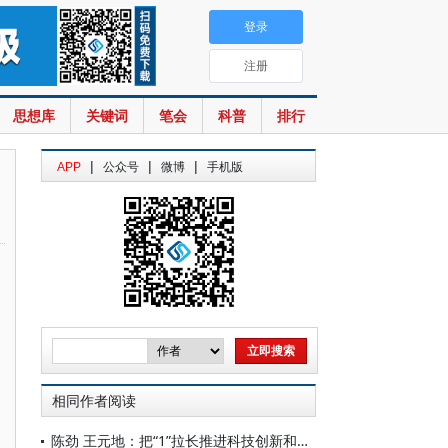
登录
注册
思想库
关键词
笔会
科普
排行
|
|
|
APP
公众号
微博
手机版
相同作者阅读
陈劲 王元地：把“1”拉长推进科技创新和产业创新深度融合