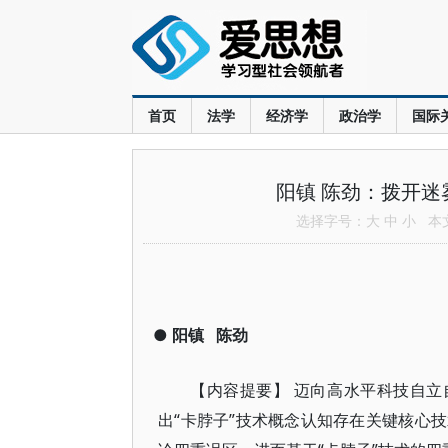
首页
法学
经济学
政治学
国际
阳镇 陈劲：拨开迷
选择字号：
大
中
小
本文共
●
阳镇
陈劲
【内容提要】 迈向高水平科技自立
出“卡脖子”技术概念认知存在关键核心