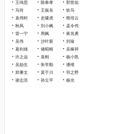
王缉思
陈奉孝
郭世佑
马玲
王振东
狄马
袁伟时
史啸虎
熊培云
秋风
刘小枫
孟令伟
雷一宁
周枫
蒋兆勇
吴伟
沙叶新
刘瑜
葛剑雄
储昭根
吴稼祥
许之远
袁刚
杨小凯
吴励生
朱学勤
潘维
郑秉文
莫于川
羽之野
谢志浩
孙立平
杨光