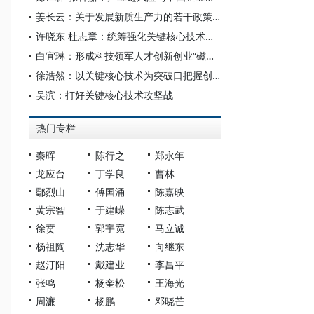
姜长云：关于发展新质生产力的若干政策和实践问题
许晓东 杜志章：统筹强化关键核心技术攻关
白宜琳：形成科技领军人才创新创业“磁吸效应”
徐浩然：以关键核心技术为突破口把握创新主动权
吴滨：打好关键核心技术攻坚战
热门专栏
秦晖
陈行之
郑永年
龙应台
丁学良
曹林
鄢烈山
傅国涌
陈嘉映
黄宗智
于建嵘
陈志武
徐贲
郭宇宽
马立诚
杨祖陶
沈志华
向继东
赵汀阳
戴建业
李昌平
张鸣
杨奎松
王海光
周濂
杨鹏
邓晓芒