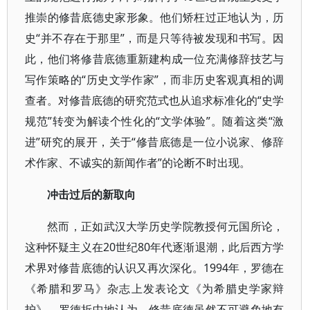
推崇的修昔底德史家形象。他们矫枉过正地认为，历
史“并不存在于那里”，而是只等待被发现和书写。因
此，他们将修昔底德重新建构成一位充满修辞技艺与
写作策略的“历史文学作家”，而非历史客观真相的调
查者。对修昔底德的研究范式也从追求标准化的“史学
规范”转变为解读个性化的“文学体验”。随着这类“激
进”研究的展开，关于“修昔底德是一位小说家、修辞
术作家、不诚实的新闻作者”的论断不时出现。
冲击过后的新取向
然而，正如武汉大学历史学院教授何元国所论，
这种怀疑主义在20世纪80年代逐渐退潮，此后西方学
术界对修昔底德的认识又再次深化。1994年，罗德在
《希腊和罗马》杂志上发表论文《为希腊史学家辩
护》。罗德折中地认为，修昔底德虽然不可避免地有