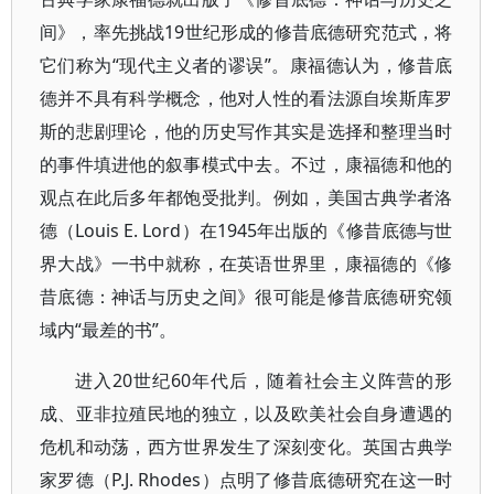
间》，率先挑战19世纪形成的修昔底德研究范式，将
它们称为“现代主义者的谬误”。康福德认为，修昔底
德并不具有科学概念，他对人性的看法源自埃斯库罗
斯的悲剧理论，他的历史写作其实是选择和整理当时
的事件填进他的叙事模式中去。不过，康福德和他的
观点在此后多年都饱受批判。例如，美国古典学者洛
德（Louis E. Lord）在1945年出版的《修昔底德与世
界大战》一书中就称，在英语世界里，康福德的《修
昔底德：神话与历史之间》很可能是修昔底德研究领
域内“最差的书”。
进入20世纪60年代后，随着社会主义阵营的形
成、亚非拉殖民地的独立，以及欧美社会自身遭遇的
危机和动荡，西方世界发生了深刻变化。英国古典学
家罗德（P.J. Rhodes）点明了修昔底德研究在这一时