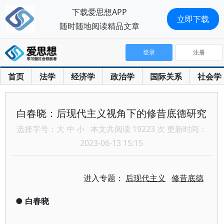
下载爱思想APP
立即下载
随时随地阅读精品文章
登录
注册
首页
法学
经济学
政治学
国际关系
社会学
白春晓：后现代主义视角下的修昔底德研究
选择字号：
大
中
小
本文共阅读 19223 次 更新时间：
2023-06-13 15:15
进入专题：
后现代主义
修昔底德
●
白春晓