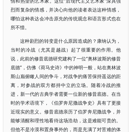
情和热望的艺术家。这位“后现代主义艺术家”深具强
烈而复杂的情感，并决心向他的读者表达这种情感，
哪怕这种表达会冲击原先的传统观念和语言形式也在
所不惜。
这种剧烈的转变是什么原因造成的？康纳认为，
当时的冷战（尤其是越战）起了很重要的作用。他
说，此前的修昔底德研究建构了一位“奥林波斯的修昔
底德”，仿佛《荷马史诗》中的神明一般，站在奥林波
斯山巅俯瞰人间的争斗，对战争的痛苦保持遥远的距
离，对参战的双方都持中立的立场。随着冷战的推
进，新一代的古典学者需要一位新的修昔底德。在当
时的学术语境下，《伯罗奔尼撒战争史》具有了更接
近现实的意义。修昔底德亲历了伯罗奔尼撒战争，并
能够清醒和理性地看待这场浩劫，这是难能可贵的。
但他不是冷漠和置身事外的，而是充满了对苦难的体