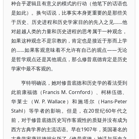
种合乎逻辑且有意义的模式的行动（他笔下的话语也
是如此）。换句话说，比事实本身更重要的是那些关
于历史、历史进程和历史学家目的的先入之见……他
对超越人类的力量和历史进程的思考属于一种观念，
如果这种观念不是宗教的，肯定也是接近于形而上学
的……如果客观意味着不允许有自己的观点——无论
是哲学观点还是其他观点，那么修昔底德肯定是历史
学家中最不客观的。
亨特明确说，她对修昔底德和历史学的看法受到
此前康福德（Francis M. Cornford）、柯林伍德、
华莱士（W. P. Wallace）和施塔尔（Hans-Peter
Stahl）等学者的影响。但是，在20世纪60年代之
前，对于修昔底德历史写作客观性的质疑并没有成为
西方古典学界的主流话语。早在1907年，英国著名的
古典学家康福德就出版了《修昔底德：神话与历史之