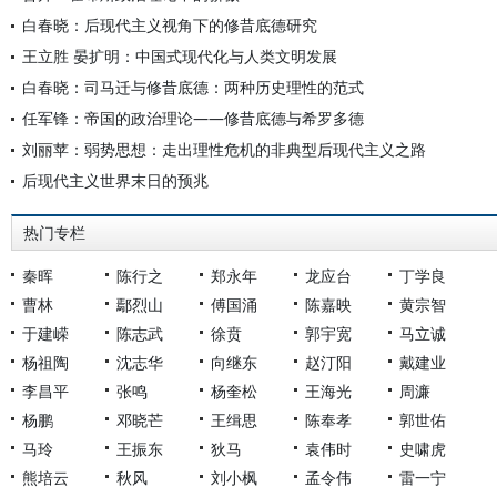
白春晓：后现代主义视角下的修昔底德研究
王立胜 晏扩明：中国式现代化与人类文明发展
白春晓：司马迁与修昔底德：两种历史理性的范式
任军锋：帝国的政治理论——修昔底德与希罗多德
刘丽苹：弱势思想：走出理性危机的非典型后现代主义之路
后现代主义世界末日的预兆
热门专栏
秦晖
陈行之
郑永年
龙应台
丁学良
曹林
鄢烈山
傅国涌
陈嘉映
黄宗智
于建嵘
陈志武
徐贲
郭宇宽
马立诚
杨祖陶
沈志华
向继东
赵汀阳
戴建业
李昌平
张鸣
杨奎松
王海光
周濂
杨鹏
邓晓芒
王缉思
陈奉孝
郭世佑
马玲
王振东
狄马
袁伟时
史啸虎
熊培云
秋风
刘小枫
孟令伟
雷一宁