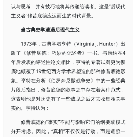
认与思考，并有技巧地将其传递给读者。这是“后现代
主义者”修昔底德应运而生的时代背景。
当古典史学遭遇后现代主义
1973年，古典学者亨特（Virginia J. Hunter）出
版了《修昔底德：巧妙的记述者》一书。与康纳在4
年后发表的评述性论文相比，亨特的专著试图更为彻
底地颠覆了19世纪西方学术界塑造的那种修昔底德形
象。亨特在分析《伯罗奔尼撒战争史》中的一些经典
片段后指出，修昔底德的叙事之中存在着某种范式，
这表明他是对历史有了一些成见之后才去收集相关事
实的。亨特认为：
修昔底德的“事实”不能与影响它们的纲要或模式
分开考虑。因此，“真相”不仅仅是行动，而是遵照一