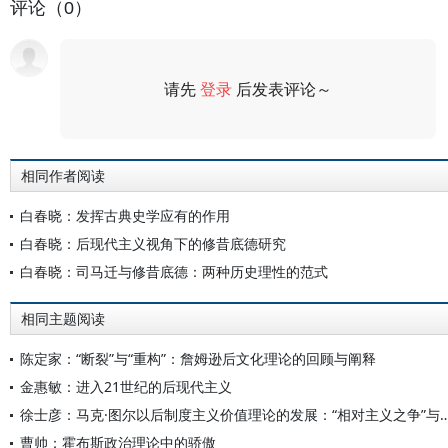
评论（0）
请先
登录
后发表评论～
评论
相同作者阅读
白春晓：发挥古典史学应有的作用
白春晓：后现代主义视角下的修昔底德研究
白春晓：司马迁与修昔底德：两种历史理性的范式
相同主题阅读
陈定家：“断裂”与“重构”：詹姆逊后文化理论的回顾与阐释
金惠敏：进入21世纪的后现代主义
徐士彦：马克·图尔以后制度主义价值理论的发展：“相对主义之争”与
曹帅：霍布斯政治理论中的骄傲