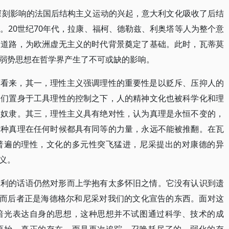
有深刻影响的法国后结构主义运动的兴起，意大利文化吸收了后结
。20世纪70年代，拉康、福柯、德勒兹、利奥塔等人为整个意
了道路，为欧洲虚无主义的时代背景奠定了基础。此时，瓦蒂莫
弱势思想在哲学界产生了不可或缺的影响。
莫看来，其一，理性主义强调理性的重要性是以贬斥、压抑人的
人们置身于工具理性的控制之下，人的精神文化也被科学化和理
的奴隶。其三，理性主义具有绝对性，认为真理是永恒不变的，
这种真理在任何时候都具有同等的力量，永远不能被推翻。在瓦
普遍的理性，文化的多元性突飞猛进，尼采提出的对康德的异
义。
大利的话语仍然对形而上学抱有太多怀旧之情。它没有认识到遗
，而后者正是海德格尔和尼采对我们的文化宣告的东西。面对这
暗光表达自身的思想，这种思想并不试图通过科学、技术的成