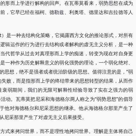
场的形而上学进行解构的回声。在瓦蒂莫看来，弱势思想在成为
之前，它早已经在福柯、德勒兹、利奥塔、德里达和吉拉德等人
ought）是一种去结构化策略，它揭露西方文化的推论形式，对所有
学逻辑运作的行为进行去结构或者解构的虚无主义分析，是一种
使当代哲学从过去对真理形而上学的痴迷，转变为现在对自身更
想是一种作为历史解释意义的弱化强势的理论，一个弱化绝对、
的思想，绝不是强者或者统治阶级的思想。值得注意的是，“弱
的失败，而是指形而上学的终结带来的思想转型的结果，从而作
性衰弱期间，我们的无限可解释性经验导致了实在之强力的弱
活动。瓦蒂莫把尼采和海德格尔两人称之为“弱势思想”的倡导
源于他对海德格尔和尼采思想的继承。他从海德格尔那里产生了
从尼采那里产生了对虚无主义后果接受。
的方式来拷问世界，而不是理性地拷问世界。理解是主体将自己