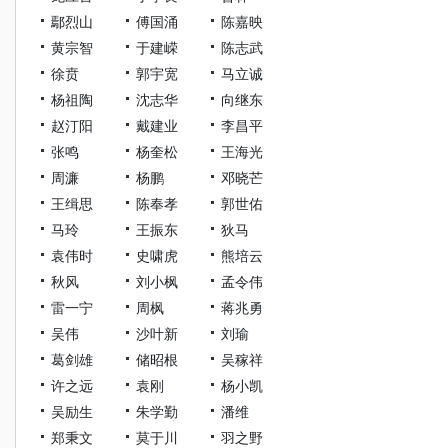
鄢烈山
傅国涌
陈嘉映
黄宗智
于建嵘
陈志武
徐贲
郭宇宽
马立诚
杨祖陶
沈志华
向继东
赵汀阳
戴建业
李昌平
张鸣
杨奎松
王海光
周濂
杨鹏
邓晓芒
王缉思
陈奉孝
郭世佑
马玲
王振东
狄马
袁伟时
史啸虎
熊培云
秋风
刘小枫
孟令伟
雷一宁
周枫
蒋兆勇
吴伟
沙叶新
刘瑜
葛剑雄
储昭根
吴稼祥
许之远
袁刚
杨小凯
吴励生
朱学勤
潘维
郑秉文
莫于川
羽之野