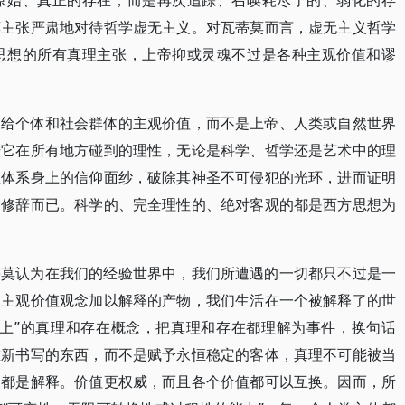
原始、真正的存在，而是再次追踪、召唤耗尽了的、弱化的存
莫主张严肃地对待哲学虚无主义。对瓦蒂莫而言，虚无主义哲学
思想的所有真理主张，上帝抑或灵魂不过是各种主观价值和谬
达给个体和社会群体的主观价值，而不是上帝、人类或自然世界
击它在所有地方碰到的理性，无论是科学、哲学还是艺术中的理
性体系身上的信仰面纱，破除其神圣不可侵犯的光环，进而证明
种修辞而已。科学的、完全理性的、绝对客观的都是西方思想为
蒂莫认为在我们的经验世界中，我们所遭遇的一切都只不过是一
的主观价值观念加以解释的产物，我们生活在一个被解释了的世
而上”的真理和存在概念，把真理和存在都理解为事件，换句话
重新书写的东西，而不是赋予永恒稳定的客体，真理不可能被当
切都是解释。价值更权威，而且各个价值都可以互换。因而，所