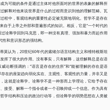
验成为可能的条件是通过主体对他所面对的世界的表象的解释所
通过解释对他来说世界是什么的过程而意识到他的理解范畴。瓦
种过程中，客观结构的重要性必定被无限地弱化。哲学不是存在
来自于上帝之外部和普遍形式的知识。相反，它是“一个时代的
通过诠释学回到马克思，即一种没有真理、强加和暴力而起作用
现代性和意识形态的强结构。
蒂莫认为，20世纪60年代的索绪尔语言结构主义和维特根斯坦
中发挥了很大的作用。没有事实，只有解释，这些解释总是在语
威论断强调的：“语言是存在的住所”和“能被理解的存在是语
即存在的座架趋向弱化实在、主观性、客观性的力量，并非又是
释，这就是诠释学。诠释学不是一种形而上学理论，它给予存在
答、接受、解释一个指令或者一个召唤抑或一个信息。作为具有
的哲学结构和压迫的政治行动等，但诠释学的弱势思想在人类被