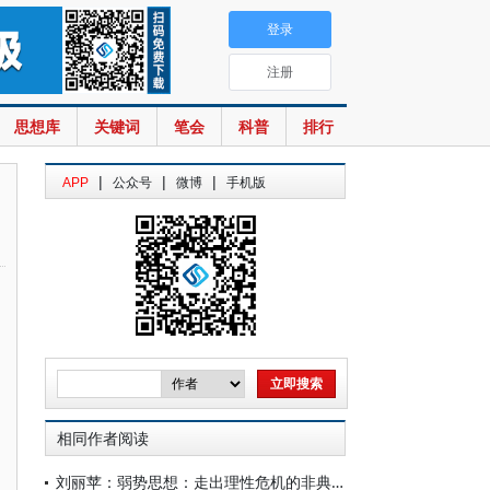
登录
注册
思想库
关键词
笔会
科普
排行
|
|
|
APP
公众号
微博
手机版
相同作者阅读
刘丽苹：弱势思想：走出理性危机的非典型后现代主义之路