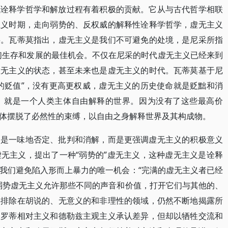
代诠释学哲学和解放过程有着积极的贡献。它从与古代哲学相联
主义时期，走向弱势的、反权威的解释性诠释学哲学，虚无主义
字。瓦蒂莫指出，虚无主义是我们不可避免的处境，是尼采所指
我们生存和发展的最佳机会。不仅在尼采的时代虚无主义已经来到
虚无主义的状态，甚至未来也是虚无主义的时代。瓦蒂莫基于尼
的贬值”，没有更高更权威，虚无主义的历史使命就是贬黜和消
，就是一个人类主体自由解释的世界。因为没有了这些最高价
体摆脱了必然性的束缚，以自由之身解释世界及其构成物。
不是一味地否定、批判和消解，而是更强调虚无主义的积极意义
无主义，提出了一种“弱势的”虚无主义，这种虚无主义是诠释
我们避免陷入形而上暴力的唯一机会：“完满的虚无主义者已经
弱势虚无主义允许那些不同的声音和价值，打开它们与其他的、
异排除在胡说的、无意义的和非理性的领域，仍然不断地揭露所
，罗蒂相对主义和德勒兹主观主义承认差异，但却以牺牲交流和