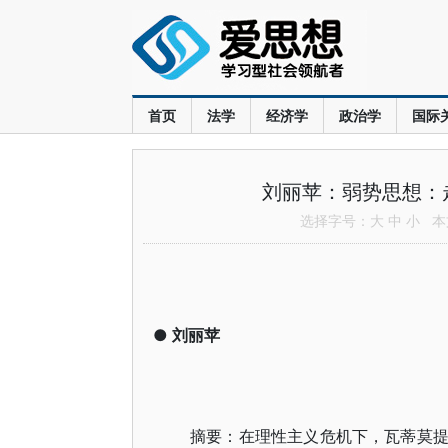
首页
法学
经济学
政治学
国际
刘丽苹：弱势思想：
选择字号：
大
中
小
本文
●
刘丽苹
摘要：在理性主义危机下，瓦蒂莫