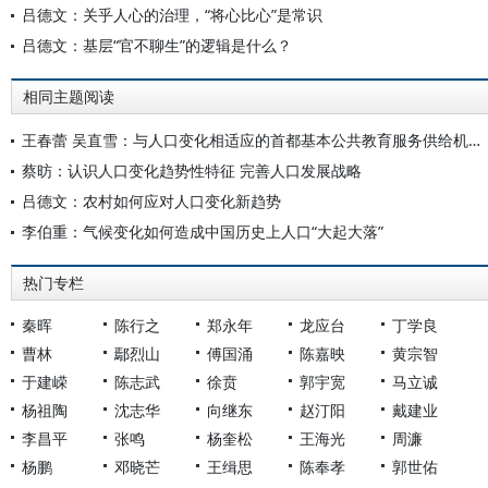
吕德文：关乎人心的治理，“将心比心”是常识
吕德文：基层“官不聊生”的逻辑是什么？
相同主题阅读
王春蕾 吴直雪：与人口变化相适应的首都基本公共教育服务供给机制的法治保障
蔡昉：认识人口变化趋势性特征 完善人口发展战略
吕德文：农村如何应对人口变化新趋势
李伯重：气候变化如何造成中国历史上人口“大起大落”
热门专栏
秦晖
陈行之
郑永年
龙应台
丁学良
曹林
鄢烈山
傅国涌
陈嘉映
黄宗智
于建嵘
陈志武
徐贲
郭宇宽
马立诚
杨祖陶
沈志华
向继东
赵汀阳
戴建业
李昌平
张鸣
杨奎松
王海光
周濂
杨鹏
邓晓芒
王缉思
陈奉孝
郭世佑