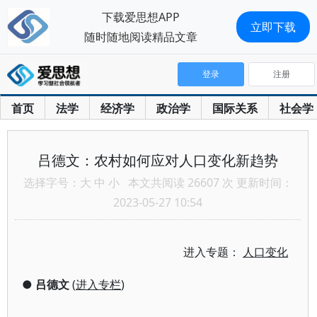
下载爱思想APP
立即下载
随时随地阅读精品文章
登录
注册
首页
法学
经济学
政治学
国际关系
社会学
吕德文：农村如何应对人口变化新趋势
选择字号：
大
中
小
本文共阅读 26607 次 更新时间：
2023-05-27 10:54
进入专题：
人口变化
●
吕德文
(
进入专栏
)