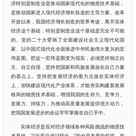
济特别是制造业是推动国家现代化的物质技术基础，
是推动国家进入现代经济增长轨道的主导力量。改革
开放以来，我国经济增长创造的世界奇迹，离开实体
经济这个基础，特别是制造业这个基础是完全不可能
的。党的二十大擘画了全面建设社会主义现代化国
家、以中国式现代化全面推进中华民族伟大复兴的宏
伟蓝图。把这一宏伟蓝图变为现实，必须坚持独立自
主、自立自强，坚持把国家和民族发展放在自己力量
的基点上。坚持把发展经济的着力点放在实体经济
上，加快建设现代化产业体系，才能夯实构建新发展
格局的物质技术基础，增强我国的生存力、竞争力、
发展力、持续力，为推动高质量发展提供强大动力，
把我国发展进步的命运牢牢掌握在自己手中。
实体经济是应对经济领域各种风险挑战的物质技
术基础。习近平总书记指出，“安全是发展的前提，发