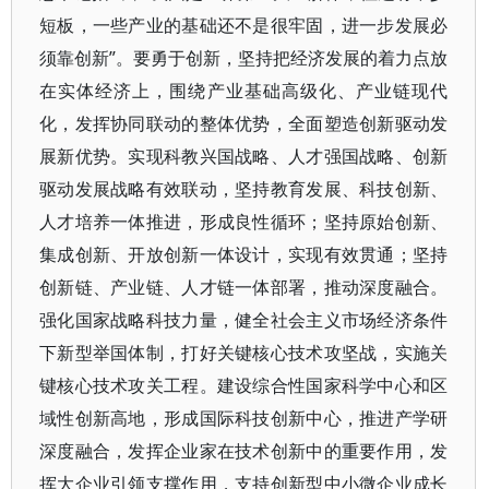
短板，一些产业的基础还不是很牢固，进一步发展必
须靠创新”。要勇于创新，坚持把经济发展的着力点放
在实体经济上，围绕产业基础高级化、产业链现代
化，发挥协同联动的整体优势，全面塑造创新驱动发
展新优势。实现科教兴国战略、人才强国战略、创新
驱动发展战略有效联动，坚持教育发展、科技创新、
人才培养一体推进，形成良性循环；坚持原始创新、
集成创新、开放创新一体设计，实现有效贯通；坚持
创新链、产业链、人才链一体部署，推动深度融合。
强化国家战略科技力量，健全社会主义市场经济条件
下新型举国体制，打好关键核心技术攻坚战，实施关
键核心技术攻关工程。建设综合性国家科学中心和区
域性创新高地，形成国际科技创新中心，推进产学研
深度融合，发挥企业家在技术创新中的重要作用，发
挥大企业引领支撑作用，支持创新型中小微企业成长