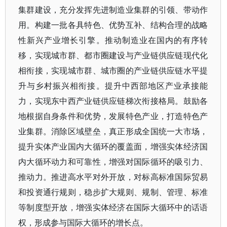
集群建设，充分发挥先进制造业集群的引领、带动作
用。构建一批各具特色、优势互补、结构合理的战略
性新兴产业增长引擎。推动制造业在国内的有序转
移，实现城市群、都市圈建设与产业链供应链现代化
相衔接，实现城市群、城市圈的产业链供应链水平提
升与乡村振兴相衔接。提升中西部地区产业承接能
力，实现东中西产业链供应链梯次衔接格局。鼓励各
地根据自身条件和优势，发展特色产业，打造特色产
业集群。消除区域壁垒，真正形成全国统一大市场，
提升实体产业国内大循环的覆盖面，增强实体经济国
内大循环动力和可靠性，增强对国际循环的吸引力、
推动力。推进高水平对外开放，对标高标准国际贸易
和投资通行规则，稳步扩大规则、规制、管理、标准
等制度型开放，增强实体经济在国际大循环中的话语
权，形成参与国际大循环的增长点。