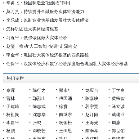
辛勇飞：稳固制造业“压舱石”作用
莫万贵：持续提升金融服务实体经济能力
李乐成：以制造业为基础发展壮大实体经济
怎样巩固壮大实体经济根基
习近平：做强做优做大实体经济
赵玺：推动“人工智能+制造”走深向实
李金华：巩固壮大实体经济根基的四条路径
任保平：以实体经济和数字经济深度融合巩固壮大实体经济根基
热门专栏
秦晖
陈行之
郑永年
龙应台
丁学良
曹林
鄢烈山
傅国涌
陈嘉映
黄宗智
于建嵘
陈志武
徐贲
郭宇宽
马立诚
杨祖陶
沈志华
向继东
赵汀阳
戴建业
李昌平
张鸣
杨奎松
王海光
周濂
杨鹏
邓晓芒
王缉思
陈奉孝
郭世佑
马玲
王振东
狄马
袁伟时
史啸虎