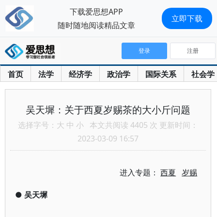
下载爱思想APP
立即下载
随时随地阅读精品文章
登录
注册
首页
法学
经济学
政治学
国际关系
社会学
吴天墀：关于西夏岁赐茶的大小斤问题
选择字号：
大
中
小
本文共阅读 4405 次 更新时间：
2023-03-09 16:57
进入专题：
西夏
岁赐
●
吴天墀