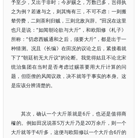
予至少，又出于非时；今岁赐之，万数已多，岂得执
之为例？若遂与之，则其悔有三，不可不虑：一则搬
辇劳费，二则茶利归贼，三则北敌兴辞。”田况在这里
也只是说：“如闻朝论欲与大斤”，和欧阳修《札子》
所称：“切虑西贼通和之后，须要大斤”，都是出于一
种猜测。况且《长编》在田况的议论之后，紧接着就
下了“朝廷初无大斤议”的论断。我觉得姑且不论北宋
统治集团在当时是否考虑过赐茶要用大斤计算的问
题，但臣僚的风闻议政，决不就等于事实的本身。这
是应该分辨清楚的。
其次，确认一个大斤茶就是6斤，也还是值得商
榷的。例如田况说茶5万大斤乃是20万余斤，则一个
大斤就等于4斤多，这便与欧阳修以一个大斤合6斤的