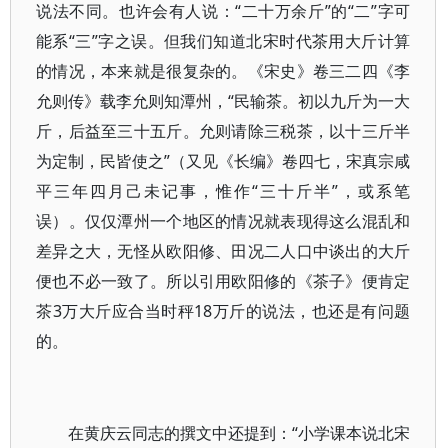
说法不同。也许会有人说：“二十万余斤”的“二”字可
能系“三”字之误。但我们知道北宋时代茶用大斤计算
的情况，本来就是很复杂的。《宋史》卷三二四《李
允则传》载李允则知潭州，“民输茶。初以九斤为一大
斤，后益至三十五斤。允则请除三税茶，以十三斤半
为定制，民皆使之”（又见《长编》卷四七，宋真宗咸
平三年四月己未记事，惟作“三十斤半”，或系笔
误）。仅仅潭州一个地区的情况就表现得这么混乱和
差异之大，无怪从欧阳修、田况二人口中谈出的大斤
便也不必一致了。所以引用欧阳修的《茶子》便肯定
茶3万大斤应合当时秤18万斤的说法，也还是有问题
的。
在黄庆云同志的撰文中还提到：“小学课本说北宋