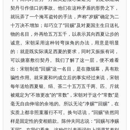
契丹引作借口的事故。他们在这种矛盾的形势之下，
就玩弄了一个掩耳盗铃的手法，声称“岁赐”确定为二
十万决不增加；却巧立了“回赐”及对夏国主生日送礼
物的名目，外再给五万五千，以表示其向西夏让步的
诚意。宋朝采用这种转弯抹角的办法，用意是明显
的：就是既实际满足西夏的要求，同时又振振有词，
可以搪塞敷衍契丹。我们了解了这一层，便不难看
出：宋朝制造“回赐”这一名目，是在撒烟幕，具有欺
骗性作用。就宋夏和约成立后的事实经过来说，宋朝
每年送给西夏银、绢、茶二十五万五千两、匹、斤就
被规定为“不致更改”的“常数”，宋朝对于这个“常数”是
毫无自由伸缩的余地的。所以无论“净赐”“回赐”，在
实质上都非照案履行不可。换句话说，“回赐”依然同
样是固定性的变相赔款。陈仲夫同志说：“回赐与净赐
不同”，在我们看来，这种仅以表面词句上强调其差别