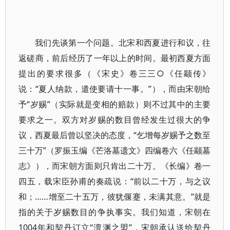
我们先谈第一个问题。北宋和西夏进行和议，往
返磋商，前后经历了一年以上的时间。最初西夏方面
提出的要求很多（《宋史》卷三三○《任颛传》
说：“夏人纳款，遣使要请十一事。”），而由宋朝给
予“岁赐”（实际就是变相的赔款）则不过其中的主要
要求之一。双方对岁赐的数目曾经发生过很大的争
议，西夏最后曾以坚决的态度，“乞增每岁赐予之数至
三十万”（罗振玉编《芒洛墓遗文》四编卷六《任颛墓
志》），而宋朝方面则只肯出二十万。《长编》卷一
四五，载宋臣孙甫的奏疏说：“前以二十万，与之议
和；……增至二十五万，彼犹偃蹇，未满其意。”就是
指的关于岁赐数目的争执事实。我们知道，宋朝在
1004年和契丹订立“澶渊之盟”，宋朝承认送给契丹