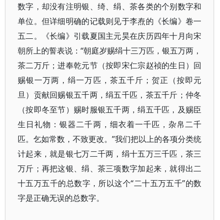
数字，却没有注明银、绮、绢、茶各类的个别数字和
单位。但详细明确的记载则见于李焘的《长编》卷一
五二。《长编》引载夏国主元昊在庆历四年十月向宋
朝所上的誓表说：“朝庭岁赐绢十三万匹，银五万两，
茶二万斤；进奉乾元节（按即宋仁宗赵祯的生日）回
赐银一万两，绢一万匹，茶五千斤；贺正（按即元
旦）贡献回赐银五千两，绢五千匹，茶五千斤；仲冬
（按即冬至节）赐时服银五千两，绢五千匹，及赐臣
生日礼物：银器二千两，细衣着一千匹，杂帛二千
匹。乞如常数，不致更改。”我们把以上的各项分类统
计起来，就是银七万二千两，绢十五万三千匹，茶三
万斤；再把这银、绢、茶三项数字加起来，就得出二
十五万五千的总数字，所以这个“二十五万五千”的数
字是正确无误的总数字。