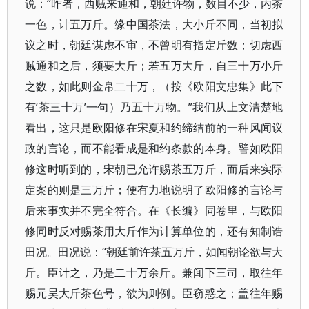
说：“昨者，西贼来通和，朝廷许物，数目不少，内茶
一色，计五万斤。缘中国茶法，大小斤不同，当初拟
议之时，朝廷谋虑不审，不曾明有指定斤数；切虑西
贼通和之后，须要大斤；若五万大斤，自三十万小斤
之数，如此则金帛二十万，（按《欧阳文忠集》此下
有‘茶三十万’一句）乃五十万物。”我们从上文清楚地
看出，这只是欧阳修在宋夏和约缔结前的一种风闻议
政的言论，而不能看成是和约条款的本身。譬如欧阳
修这时听到的，宋朝已允许赐茶五万斤，而后来实际
定案的则是三万斤；便有力地说明了欧阳修的言论与
后来事实并不完全符合。在《长编》同卷里，与欧阳
修同时反对赐茶用大斤作为计算单位的，还有知制诰
田况。田况说：“朝廷前许茶五万斤，如闻朝论欲与大
斤。臣计之，乃是二十万余斤。兼闻下三司，取往年
赐元昊大斤茶色号，欲为则例。臣窃惑之；盖往年赐