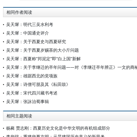
相同作者阅读
吴天墀：明代三吴水利考
吴天墀：中国通史评介
吴天墀：关于西夏史与西夏研究
吴天墀：关于西夏岁赐茶的大小斤问题
吴天墀：西夏称“邦泥定”即“白上国”新解
吴天墀：关于李继迁的卒年问题——对《李继迁卒年辨正》一文的商
吴天墀：雄踞西北的党项族
吴天墀：诗僧可朋及其《耘田鼓》
吴天墀：宋代四川藏书考述
吴天墀：张詠治蜀事辑
相同主题阅读
杨蕤 贾志刚：西夏历史文化是中华文明的有机组成部分
李华瑞：重建华夏文明：元昊建国历史意义的新思考