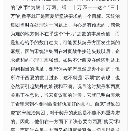
的“岁币”为银十万两、绢二十万匹——这个“三十
万”的数字就正是西夏所坚决要求的一个目标。宋统治
集团当时在处理这一问题上，内心是有顾虑的，感觉
为难的地方倒不在乎这个“十万”之数的本身价值，而
是担心给予的数目过大，可能要从契丹方面发生新的
麻烦。因为宋统治集团在对夏战争接连失败以后，企
求媾和的心理非常强烈。如果不让西夏在经济利益上
得到相当的满足，要想休兵解严显然是办不到的；但
所许于西夏的数目过多，这不特是“示弱”的表现，也
必然要引起契丹的嫉视和不满。况且这时契丹和西夏
关系正在恶化，当宋夏议和的时候，它就已明白表示
了希望宋朝不要同西夏解仇复好的意向。自来“畏敌如
虎”的宋统治集团，对于契丹的态度是不能不郑重考虑
的。因此，他们在一方面下了决心要向西夏“购买”和
平，而同时在另一方面又必须尽量避免一切足以造成