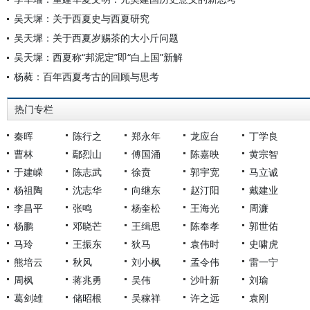
吴天墀：关于西夏史与西夏研究
吴天墀：关于西夏岁赐茶的大小斤问题
吴天墀：西夏称“邦泥定”即“白上国”新解
杨蕤：百年西夏考古的回顾与思考
热门专栏
秦晖
陈行之
郑永年
龙应台
丁学良
曹林
鄢烈山
傅国涌
陈嘉映
黄宗智
于建嵘
陈志武
徐贲
郭宇宽
马立诚
杨祖陶
沈志华
向继东
赵汀阳
戴建业
李昌平
张鸣
杨奎松
王海光
周濂
杨鹏
邓晓芒
王缉思
陈奉孝
郭世佑
马玲
王振东
狄马
袁伟时
史啸虎
熊培云
秋风
刘小枫
孟令伟
雷一宁
周枫
蒋兆勇
吴伟
沙叶新
刘瑜
葛剑雄
储昭根
吴稼祥
许之远
袁刚