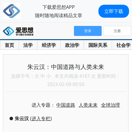
下载爱思想APP
立即下载
随时随地阅读精品文章
登录
注册
首页
法学
经济学
政治学
国际关系
社会学
朱云汉：中国道路与人类未来
选择字号：
大
中
小
本文共阅读 4167 次 更新时间：
2023-02-09 00:50
进入专题：
中国道路
人类未来
全球治理
●
朱云汉
(
进入专栏
)