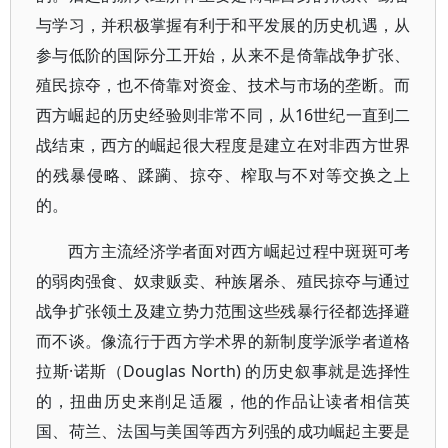
与学习，并积极掌握有利于和平发展的历史机遇，从
参与低阶的国际分工开始，从来不是倚靠战争扩张、
殖民掠夺，也不倚靠对资金、技术与市场的垄断。而
西方崛起的历史经验则非常不同，从16世纪一直到二
战结束，西方的崛起很大程度是建立在对非西方世界
的残暴侵略、蹂躏、掠夺、榨取与不对等交换之上
的。
西方主流经济学者面对西方崛起过程中斑斑可考
的弱肉强食、奴隶贩卖、种族屠杀、殖民掠夺与通过
战争扩张领土及建立势力范围这些残暴行径都选择避
而不谈。像流行于西方学术界的新制度学派学者道格
拉斯·诺斯（Douglas North) 的历史叙事就是选择性
的，扭曲历史来削足适履，他的作品让读者相信英
国、荷兰、法国与美国等西方列强的成功崛起主要是