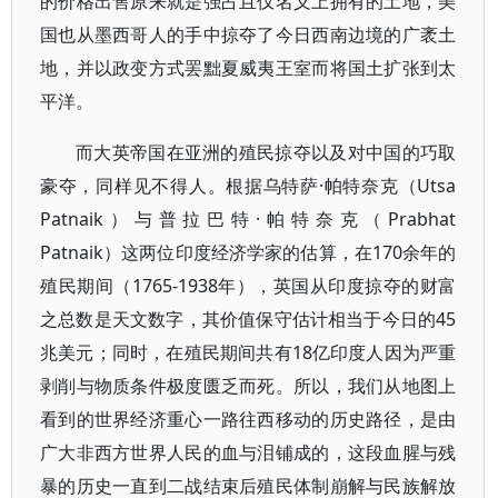
的价格出售原来就是强占且仅名义上拥有的土地，美
国也从墨西哥人的手中掠夺了今日西南边境的广袤土
地，并以政变方式罢黜夏威夷王室而将国土扩张到太
平洋。
而大英帝国在亚洲的殖民掠夺以及对中国的巧取
豪夺，同样见不得人。根据乌特萨·帕特奈克（Utsa
Patnaik）与普拉巴特·帕特奈克（Prabhat
Patnaik）这两位印度经济学家的估算，在170余年的
殖民期间（1765-1938年），英国从印度掠夺的财富
之总数是天文数字，其价值保守估计相当于今日的45
兆美元；同时，在殖民期间共有18亿印度人因为严重
剥削与物质条件极度匮乏而死。所以，我们从地图上
看到的世界经济重心一路往西移动的历史路径，是由
广大非西方世界人民的血与泪铺成的，这段血腥与残
暴的历史一直到二战结束后殖民体制崩解与民族解放