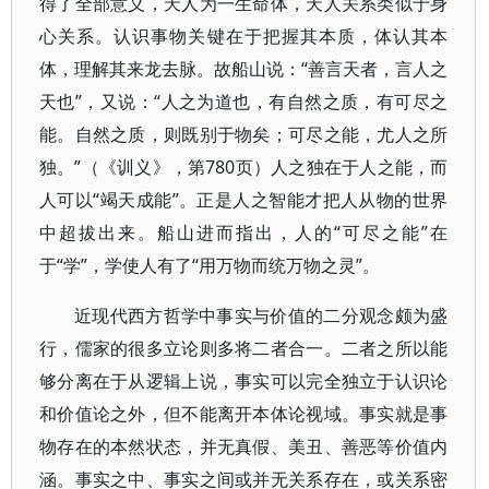
得了全部意义，天人为一生命体，天人关系类似于身
心关系。认识事物关键在于把握其本质，体认其本
体，理解其来龙去脉。故船山说：“善言天者，言人之
天也”，又说：“人之为道也，有自然之质，有可尽之
能。自然之质，则既别于物矣；可尽之能，尤人之所
独。”（《训义》，第780页）人之独在于人之能，而
人可以“竭天成能”。正是人之智能才把人从物的世界
中超拔出来。船山进而指出，人的“可尽之能”在
于“学”，学使人有了“用万物而统万物之灵”。
近现代西方哲学中事实与价值的二分观念颇为盛
行，儒家的很多立论则多将二者合一。二者之所以能
够分离在于从逻辑上说，事实可以完全独立于认识论
和价值论之外，但不能离开本体论视域。事实就是事
物存在的本然状态，并无真假、美丑、善恶等价值内
涵。事实之中、事实之间或并无关系存在，或关系密