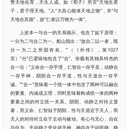
赞天地化育，天生人成。如《荀子》所言“天地生君
子，君子理天地。”人“大其心能体天地之物”，并“与
天地合其德”，故“仁者以万物为一体”。
上述本一与合一的关系揭示、包含了如下原理：
一分为二与合二为一。船山指出：“故合二以一者，既
分一为二之所固有矣。”（《外传》，第1027
页）“分”已逻辑地包含了“合”。张载有其独具特色的
合一论：“义命合一存乎理，仁智合一存乎圣，动静合
一存乎神，阴阳合一存乎道，性与天道合一存乎
诚。”“合一”意味着一个统一体中包含了两种可以融合
的要素、内涵或义理，同时意味着构成统一体的两种
要素之间的对立统一关系。阴阳、动静之对待义显
著，而义命、仁智似于阴阳，性与天道近于天人，而
天人的对待对立在于主动与被动、有心与无心、自在
与自为。无动静之变化就无神，神存在于动而静、静