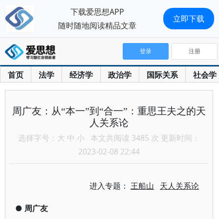
下载爱思想APP
立即下载
随时随地阅读精品文章
登录
注册
首页
法学
经济学
政治学
国际关系
社会学
周广友：从“本一”到“合一”：重思王夫之的天
人关系论
选择字号：
大
中
小
本文共阅读 3485 次 更新时间：
2023-02-08 22:44
进入专题：
王船山
天人关系论
●
周广友