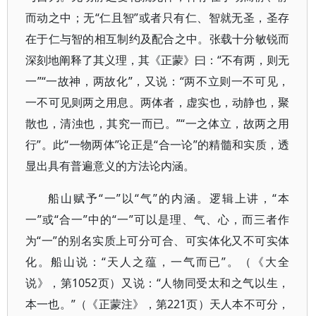
而动之中；无“仁且智”或者只有仁、智就无圣，圣存
在于仁与智的相互制约及配合之中。张载十分敏锐而
深刻地阐释了其义理，其《正蒙》曰：“不有两，则无
一”“一故神，两故化”，又说：“两不立则一不可见，
一不可见则两之用息。两体者，虚实也，动静也，聚
散也，清浊也，其究一而已。”“一之体立，故两之用
行”。此“一物两体”论正是“合一论”的精髓和实质，透
显出具有普遍意义的方法论内涵。
船山赋予“一”以“气”的内涵。逻辑上讲，“本
一”或“合一”中的“一”可以是理、气、心，而三者作
为“一”的别名实质上可分可合、可实体化又不可实体
化。船山说：“天人之蕴，一气而已”。（《大全
说》，第1052页）又说：“人物同受太和之气以生，
本一也。”（《正蒙注》，第221页）天人本不可分，