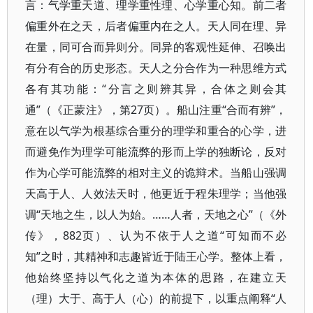
言：气学重天道、理学重性理、心学重心知。前二者
偏重外在之天，后者偏重内在之人。天人同在理、异
在量，同可合而异则分。同异的客观性延伸、召唤出
有分有合的历史形态。天人之分合作为一种思维方式
各有其功能：“分言之则辨其异，合体之则会其
通”（《正蒙注》，第27页）。船山注重“合而有辨”，
意在以气学为根基综合重分的理学和重合的心学，进
而避免作为理学可能流弊的形而上学的独断论，反对
作为心学可能流弊的相对主义的诡辩术。当船山强调
天高于人、人效法天时，他更近于程朱理学；当他强
调“天地之生，以人为始。……人者，天地之心”（《外
传》，882页）、认为不依于人之道“可知而不必
知”之时，其精神和志趣皆近于陆王心学。整体上看，
他始终坚持以气化之道为本体的思路，在建立天
（理）大于、高于人（心）的前提下，以重点阐释“人