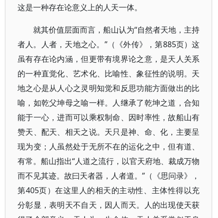
这是一种存在论意义上的人天一体。
就其价值层面而言，船山认为“自然者天地，主持
者人。人者，天地之心。”（《外传》，第885页）这
虽有存在论内涵，但更带有境界论之意，是天人关系
的一种直觉化、艺术化、比喻性、象征性的说明。天
地之心是从人心之灵明知觉和反思功能方面做出的比
喻，如乾父坤母之喻一样。人继承了乾坤之道，合知
能于一心，进而可以乘权制命、因时率性，故船山有
赞天、配天、相天之说。天只是神、命、化，主要呈
现为变；人虽然处于无所不在的运化之中，但有道、
有常。船山指出“人道之流行，以官天府地、裁成万物
而不见其迹。故曰天者器，人者道。”（《思问录》，
第405页）在这里人的相天的主动性、主体性得以充
分彰显，表明天不自天，因人而天。人的出现使天获