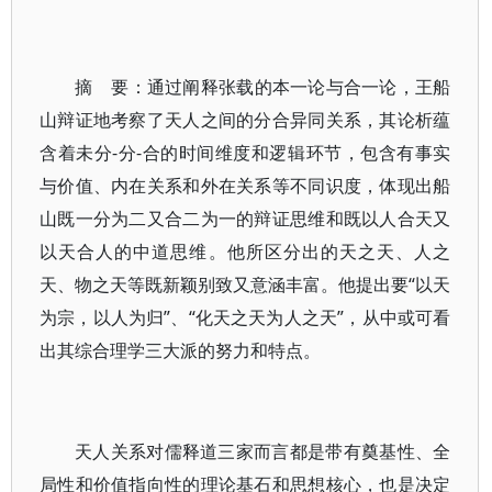
摘 要：通过阐释张载的本一论与合一论，王船
山辩证地考察了天人之间的分合异同关系，其论析蕴
含着未分-分-合的时间维度和逻辑环节，包含有事实
与价值、内在关系和外在关系等不同识度，体现出船
山既一分为二又合二为一的辩证思维和既以人合天又
以天合人的中道思维。他所区分出的天之天、人之
天、物之天等既新颖别致又意涵丰富。他提出要“以天
为宗，以人为归”、“化天之天为人之天”，从中或可看
出其综合理学三大派的努力和特点。
天人关系对儒释道三家而言都是带有奠基性、全
局性和价值指向性的理论基石和思想核心，也是决定