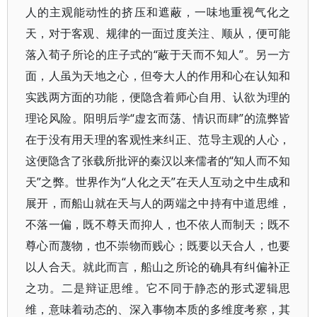
人的主观能动性的挤压和遮蔽，一味地重视气化之
天，对于客观、规律的一面过度关注、顺从，便可能
落入荀子所论的庄子式的“蔽于天而不知人”。另一方
面，人虽为天地之心，但夸大人的作用和心在认知和
实践两方面的功能，便隐含着师心自用、认欲为理的
理论风险。阳明后学“虚玄而荡、情识而肆”的流弊皆
在于没有用天理的客观性来纠正、范导主观的人心，
这便隐含了张载所批评的秦汉以来儒者的“知人而不知
天”之弊。世界作为“人化之天”在天人互动之中生成和
展开，而船山就在天与人的两端之中持有中道思维，
不落一偏，既不尊天而抑人，也不依人而制天；既不
尊心而蔑物，也不崇物而贱心；既要以天合人，也要
以人合天。就此而言，船山之所论的确具有纠偏补正
之功。二是辩证思维。它不同于静态的形式逻辑思
维，意味着动态的、深入事物本质的多维度考察，其