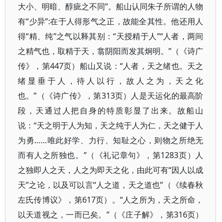
大小、明暗、醇疵之不同”。船山认同朱子所谓的人物
有“少异”:在于人得形气之正，故能全其性。他还用人
得“精、纯”之气以释其别：“天授精于人”“人者，两间
之精气也，取精于天，翕阴阳而发其炯明。”（《诗广
传》，第447页）船山又说：“人者，天之绪也。天之
绪显垂于人，待人以行，故人之为，天之化
也。”（《诗广传》，第313页）人是天运化的最高阶
段，天通过人把自身的特质彰显了出来。故船山
说：“天之明于人为知，天之纯于人为仁，天之健于人
为勇……唯此好学、力行、知耻之心，则物之所绝无
而有人之所独也。”（《礼记章句》，第1283页）人
之独即人之天，人之为即天之化，由此可有“因人以成
天”之论，以及可以言“人之道，天之道也”（《续春秋
左氏传博议》，第617页）。“人之所为，天之所命，
以天道视之，一而已矣。”（《庄子解》，第316页）