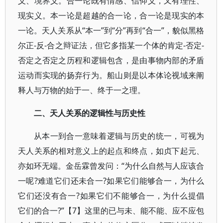
义、境界义。合一论既有情感、信仰义，又有理性、
现实义。本一论是超越的合一论，合一论是现实的本
一论。天人关系从“本一”到“分”再到“合一”，貌似黑格
尔正-反-合之辩证法，但它多指某一个体的肯定-否定-
否定之否定之历程和逻辑包含，是由事物内部的矛盾
运动而实现的扬弃行为。船山则是以本体论视域来阐
释人与万物的始于一、终于一之理。
二、天人关系的逻辑性与历史性
从本一到合一意味着逻辑与历史的统一，可视为
天人关系的相对意义上的起点和终点，如贞下起元、
亦如环无端。金岳霖曾发问：“为什么自然与人应该合
一呢?难道它们还未合一?如果它们能够合一，为什么
它们还没有合一?如果它们不能够合一，为什么提倡
它们的合一?”【7】这里的已与未、能不能、应不应包