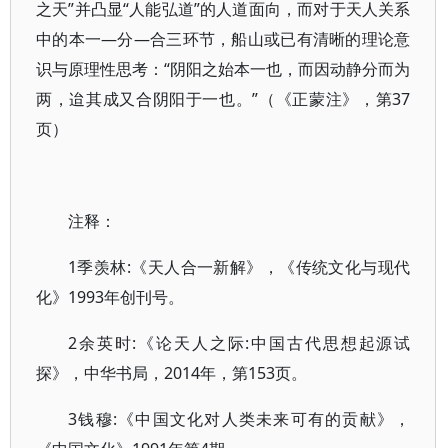
之天”并凸显“人能弘道”的人道面向，而对于天人关系
中的本一—分—合三环节，船山或已有清晰的理论意
识与原理性思考：“阴阳之始本一也，而因动静分而为
两，迨其成又合阴阳于一也。”（《正蒙注》，第37
页）
注释：
1季羡林:《天人合一新解》，《传统文化与现代
化》1993年创刊号。
2余英时:《论天人之际:中国古代思想起源试
探》，中华书局，2014年，第153页。
3钱穆:《中国文化对人类未来可有的贡献》，