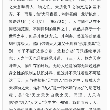
之天意味着人、物之性。天所化生之物更是参差不
齐、不一而足，如“犬马夜视，鸺鹠昼阍，龙听以角，
蚁语以须”（《引义》，第270页）。人与物生活在不
同感知范围、不同律则的世界之中。虽然共存于一个
世界之中，但是其生活方式、其利害、美丑等价值准
则相异极大。船山强调天人如父子具有“形异质离”之
别，肖子不能“父步亦步，父趋亦趋”而只能继承其
志；人之与天也只能继承其道。（三）人、物之天意
味着人、物生存的环境。无论人还是物都无法超越自
身之性的限制去认识外界，但这并不意味着性不可通
达于天。人与物都把“天”“纳入”自身之中，形成人之
天和物之天。这种“纳入”是一种不断“内化”的动态过
程，是“化”天之天为自我之天。同理，人只有
把“物”纳入“人之天”之中方可知物。就此而言，人、
物之天也是天之天内在包含的一种区分维度，意味着