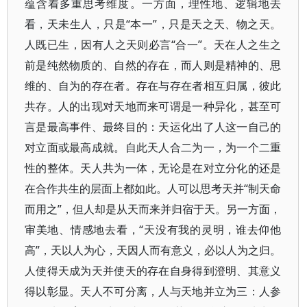
蕴含着多重思考维度。一方面，理性地、逻辑地去
看，天未生人，只是“本一”，只是天之天、物之天。
人既已生，因有人之天则必言“合一”。天在人之生之
前是纯然物质的、自然的存在，而人则是精神的、思
维的、自为的存在者。存在与存在者相互归属，彼此
共存。人的出现对天地而来可谓是一种异化，甚至可
言是最高事件、最终目的：天运化出了人这一自己的
对立面或最高成就。自此天人合二为一，为一个二重
性的整体。天人共为一体，无论是在对立分化的还是
在合作共生的层面上都如此。人可以思考天并“制天命
而用之”，但人却是从天而来并归宿于天。另一方面，
审美地、情感地去看，“天没有我的灵明，谁去仰他
高”，天以人为心，天因人而有意义，必以人为之归。
人使得天成为天并使天的存在自身得到澄明、其意义
得以彰显。天人不可分离，人与天地并立为三：人参