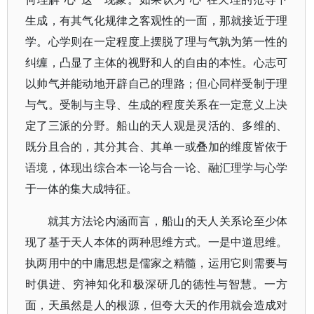
生成，有其气化规律之客观性的一面，那就接近于理
学。心学则在一定程度上摆脱了理与气孰为第一性的
纠缠，凸显了主体的视野和人的自由的本性。心志可
以帅气并能动地开辟自己的理路；但心同样受制于理
与气。受制与主导、生成的程度关系在一定意义上决
定了三派的分野。船山的天人观是灵活的、多维的、
既分且合的，其分其合、其单一或叠加的维度皆依于
语境，体现出综合本一论与合一论、融汇理学与心学
于一体的集大成特征。
就其方法论内涵而言，船山的天人关系论至少体
现了基于天人本体的两种思维方式。一是中道思维。
执两用中的中庸思想是儒家之精髓，运用它则需要与
时俱进、穷神知化和极深研几的德性与智慧。一方
面，天虽然是人的根源，但夸大天的作用就会造成对