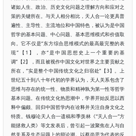
诸如人生、政治、历史文化问题之理解方向和应对之
策的关键所在。与天人相分相比，天人合一论更具普
遍性、主导性、主流地位和中国特色，被认为是中国
哲学的基本问题、中心问题、基本思维模式和价值取
向。它不仅是“东方综合思维模式的最高最完整的表
现”【1】，亦“是中国思想史上一个重要的基
调”【2】，而且被视作中国文化对世界之主要贡献之
所在，“实是整个中国传统文化之归宿处”【3】。上
世纪五十到八十年代初的学界认为，天人关系包含了
思维与存在的统一性、物质和精神孰为第一性等哲学
基本问题。在传统文化热思潮中，学界开始反思以西
释中偏颇、回归中国哲学内在诠释并关注自身文化之
特质。钱穆论天人合一遗稿和季羡林《“天人合一”方
能拯救人类》等文发表后，曾引起一波聚焦在人与自
然关系及生态问题上的辩论潮。以蔡尚思为代表的反