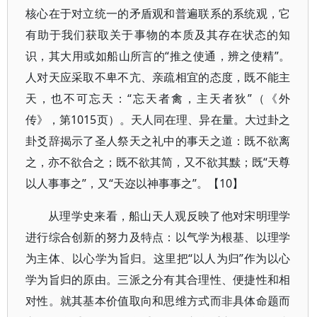
核心在于对立统一的矛盾观和普遍联系的系统观，它
有助于我们获取关于事物的本质及其存在状态的知
识，其大用或如船山所言的“推之使通，辨之使精”。
人对天应采取不卑不亢、亲疏相宜的态度，既不能主
天，也不可忘天：“忘天者禽，主天者狄”（《外
传》，第1015页）。天人同在理、异在量。大过卦之
卦爻辞揭示了圣人祭天之礼中的事天之道：既不欲离
之，亦不欲合之；既不欲其简，又不欲其黩；既“天尊
以人事事之”，又“天迩以神事事之”。【10】
从理学史来看，船山天人观反映了他对宋明理学
进行综合创新的努力及特点：以气学为根基、以理学
为主体、以心学为旨归。这里把“以人为归”作为以心
学为旨归的原由。三派之分有其合理性、便捷性和相
对性。就其基本价值取向和思维方式而非具体命题而