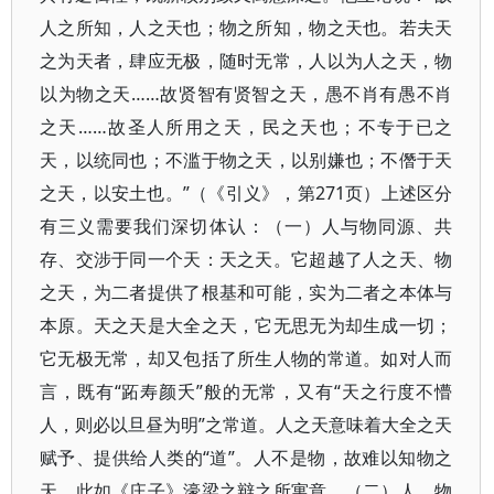
人之所知，人之天也；物之所知，物之天也。若夫天
之为天者，肆应无极，随时无常，人以为人之天，物
以为物之天……故贤智有贤智之天，愚不肖有愚不肖
之天……故圣人所用之天，民之天也；不专于已之
天，以统同也；不滥于物之天，以别嫌也；不僭于天
之天，以安土也。”（《引义》，第271页）上述区分
有三义需要我们深切体认：（一）人与物同源、共
存、交涉于同一个天：天之天。它超越了人之天、物
之天，为二者提供了根基和可能，实为二者之本体与
本原。天之天是大全之天，它无思无为却生成一切；
它无极无常，却又包括了所生人物的常道。如对人而
言，既有“跖寿颜夭”般的无常，又有“天之行度不懵
人，则必以旦昼为明”之常道。人之天意味着大全之天
赋予、提供给人类的“道”。人不是物，故难以知物之
天，此如《庄子》濠梁之辩之所寓意。（二）人、物