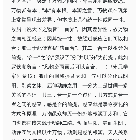
本体基础，决定了万物之间的同异关系和感应状态。
万物皆有本，“本”有本根、本源之意。万物虽在现象
上常常呈现出差异，但本质上具有统一性或同一性。
故船山说天下之物皆“一而异”。因其差异性，故万物
之间相互感应；因其统一性，故经过感应它们可以相
合；船山于此便直提“感而合”。其二，合一以相分为
前提。“合一”之“合”预设了“分”并以“分”为前提，此如
罗钦顺所言：“凡物必两而后可以言合。”（《宋元学
案》卷12）船山的阐释提及太和一气可以分化成阴
阳、刚柔之体、屈伸动静之用。一分为二是世间一多
关系的基础。其三，合一是一个过程，其方式是合一
者之间的感应，感是合的前提。感应就是事物变化的
方式和原理。万物虽众却无一例外地根源于太和，它
们也都直接来源于动静二端。动而生阳、静而生阴，
动静互为其根以生万物，动则是感的根源。天人关系