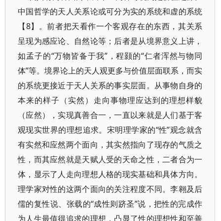
中国哲学的天人关系论或可分为实的系统和虚的系统
【8】。前者把天看作一个客观存在的东西，其关系
呈现为感应论、自然论等；后者是从境界意义上讲，
如孟子的“万物皆备于我”，程颢的“仁者浑然与物同
体”等。境界论上的天人观更多与价值层面联系，而实
的系统更接近于天人关系的事实层面。从事物自身的
本来的样子（实然）走向事物理应达到的理想样貌
（应然），实现真善合一，一直以来就是人们基于客
观现实世界的理想追求。宋明理学家的“性”观念就含
有实然和应然两个面向，其实然指向了现存的气质之
性，而其应然就是天赋人受的天命之性，二者合为一
体，显示了人走向理想人格的现实基础和具体方向。
理学家对性的这两个面向的关注程度不同。李翱及后
儒的复性说、张载的“成性则跻圣”说，把性的完成作
为人生最值得追求的理想，凸显了性的理想性和至善