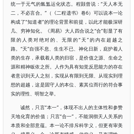
统一于元气的氤氲运化状态。程颢曾说：“天人本无
二，不必言合。”（《二程遗书》卷6）可以说本一论
构成了“知道者”的理论背景和前提，以此才能极深研
几、穷神知化。《周易》大人四合说之“合”彰显了有
限的人类对绝对的、无限的“天”的内在超越之
路。“天”自强不息、生生不已、神化日新，庇护着人
类的生存，承载着人类的归宿，是价值之源、生命之
源和精神皈依之所。人作为具有知觉反思能力的存在
者意识到天人之别，实现从有限到无限、从现实到理
想的超越，这是固守人的本位、素其位而行的符合事
实的理性、明智之举。
诚然，只言“本一”，体现不出人的主体性和参赞
天地化育的价值；只言“合一”，不能洞彻天人关系的
本质和全部意蕴。本一论不排斥科学义，但更有审美