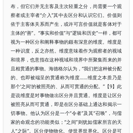
布，但它们并无主客及主次轻重之分，尚需要一个观
察者或主宰者“介入”其中去区分和认识它们。价值则
依于主客体关系而产生，或许可言价值就是客体对于
主体的“善”。“事实和价值”与“逻辑和历史”一样，都可
视为一种区分和阐释事物的颇有深意的维度。维度是
一种识度，反之亦然。维度意味着作为观察者的视域
和境界，也意指在这种视域和境界中所聚集而来的并
且相贯通的事物。海德格尔认为，“我们把这种被分配
的、也即被端呈的贯通称为维度……维度之本质乃是
那个‘之间’的被照亮的、从而可贯通的分配。”【9】此
是说维度是对事物做出区分并且贯通。维度是让区分
被照亮从而可贯通，即是在区分基础上通达和揭示一
切事物。他认为区分是一个“令者”及其“召唤”，与儒
家的命观念的功能类似；“之间”则犹如儒家所言的天
人“之际”。区分使物物化、使世界世界化。区分是可