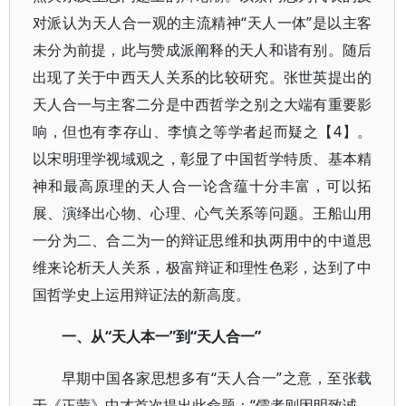
对派认为天人合一观的主流精神“天人一体”是以主客
未分为前提，此与赞成派阐释的天人和谐有别。随后
出现了关于中西天人关系的比较研究。张世英提出的
天人合一与主客二分是中西哲学之别之大端有重要影
响，但也有李存山、李慎之等学者起而疑之【4】。
以宋明理学视域观之，彰显了中国哲学特质、基本精
神和最高原理的天人合一论含蕴十分丰富，可以拓
展、演绎出心物、心理、心气关系等问题。王船山用
一分为二、合二为一的辩证思维和执两用中的中道思
维来论析天人关系，极富辩证和理性色彩，达到了中
国哲学史上运用辩证法的新高度。
一、从“天人本一”到“天人合一”
早期中国各家思想多有“天人合一”之意，至张载
于《正蒙》中才首次提出此命题：“儒者则因明致诚，