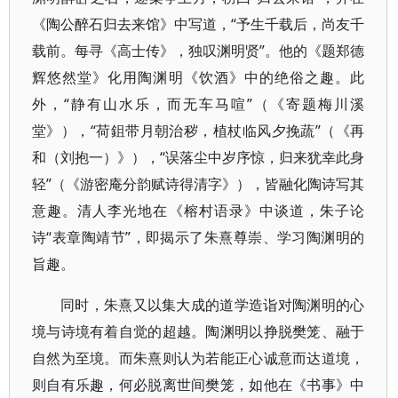
《陶公醉石归去来馆》中写道，“予生千载后，尚友千
载前。每寻《高士传》，独叹渊明贤”。他的《题郑德
辉悠然堂》化用陶渊明《饮酒》中的绝俗之趣。此
外，“静有山水乐，而无车马喧”（《寄题梅川溪
堂》），“荷鉏带月朝治秽，植杖临风夕挽蔬”（《再
和（刘抱一）》），“误落尘中岁序惊，归来犹幸此身
轻”（《游密庵分韵赋诗得清字》），皆融化陶诗写其
意趣。清人李光地在《榕村语录》中谈道，朱子论
诗“表章陶靖节”，即揭示了朱熹尊崇、学习陶渊明的
旨趣。
同时，朱熹又以集大成的道学造诣对陶渊明的心
境与诗境有着自觉的超越。陶渊明以挣脱樊笼、融于
自然为至境。而朱熹则认为若能正心诚意而达道境，
则自有乐趣，何必脱离世间樊笼，如他在《书事》中