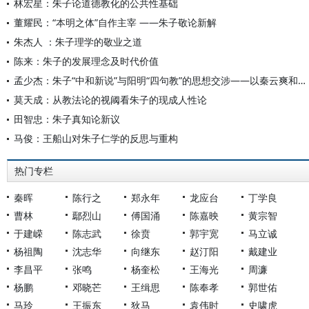
林宏星：朱子论道德教化的公共性基础
董耀民：“本明之体”自作主宰 ——朱子敬论新解
朱杰人 ：朱子理学的敬业之道
陈来：朱子的发展理念及时代价值
孟少杰：朱子“中和新说”与阳明“四句教”的思想交涉——以秦云爽和陆陇其的争论为中心
莫天成：从教法论的视阈看朱子的现成人性论
田智忠：朱子真知论新议
马俊：王船山对朱子仁学的反思与重构
热门专栏
秦晖
陈行之
郑永年
龙应台
丁学良
曹林
鄢烈山
傅国涌
陈嘉映
黄宗智
于建嵘
陈志武
徐贲
郭宇宽
马立诚
杨祖陶
沈志华
向继东
赵汀阳
戴建业
李昌平
张鸣
杨奎松
王海光
周濂
杨鹏
邓晓芒
王缉思
陈奉孝
郭世佑
马玲
王振东
狄马
袁伟时
史啸虎