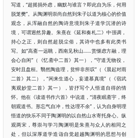
写道，“超摇捐外虑，幽默与谁言？即此自为乐，何用
脱笼樊”。从陶渊明崇尚自然到朱子以道为核心的价值
观念，从浑融自然的陶诗意境到朱子道学沉潜的诗
境，可谓迥然异趣。朱熹在《延和奏札二》中强调，
持心之正，则自然超脱尘俗，其诗中也多有此类书
写。如“高斋一远眺，西南见秋山……赏惬虑方融，理
会心自闲”（《忆斋中二首》其一），“守道无物役，
安时且盘桓。翳然陶兹理，贫悴非所叹”（《晨起对雨
二首》其二），“闲来生道心，妄遣慕真境”（《宿武
夷观妙堂二首》其一），皆抒写个人悟道自得的情
怀。他在《读道书作六首》中说道，“清夜眠斋宇，终
朝观道书。形忘气自冲，性达理不余”，认为自身明理
悟道的快乐不同于陶渊明的以自然山水寄托身心。纵
观两宋，尊崇与学习陶渊明是朱熹与众人的相同之
处，但以深厚道学造诣自觉超越陶渊明的思想与创