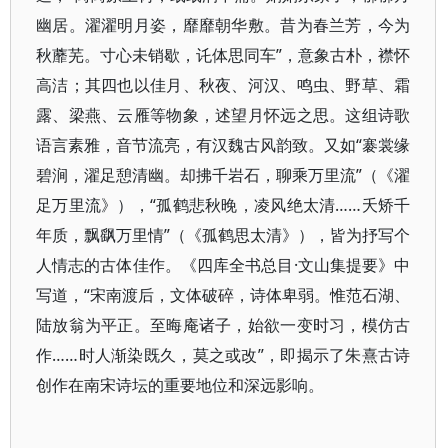
幽居。濯濯明月姿，靡靡朝华敷。昔为春兰芳，今为
秋蘼芜。寸心未销歇，讬体思同车”，意象古朴，襟怀
高洁；其四也以佳月、秋夜、河汉、鸣虫、野草、霜
露、梁燕、云雁等物象，述望月怀远之思。这组诗歌
语言素雅，音节流亮，有汉魏古风韵致。又如“褰裳缘
碧涧，濯足憩清幽。却拂千岩石，聊乘万里流”（《濯
足万里流》），“孤鹤悲秋晚，凌风绝太清……夭矫千
年质，飘飖万里情”（《孤鹤思太清》），皆为抒写个
人情志的古体佳作。《四库全书总目·文山集提要》中
写道，“宋南渡后，文体破碎，诗体卑弱。惟范石湖、
陆放翁为平正。至晦庵诸子，始欲一变时习，模仿古
作……时人渐染既久，莫之或改”，即揭示了朱熹古诗
创作在南宋诗坛的重要地位和深远影响。