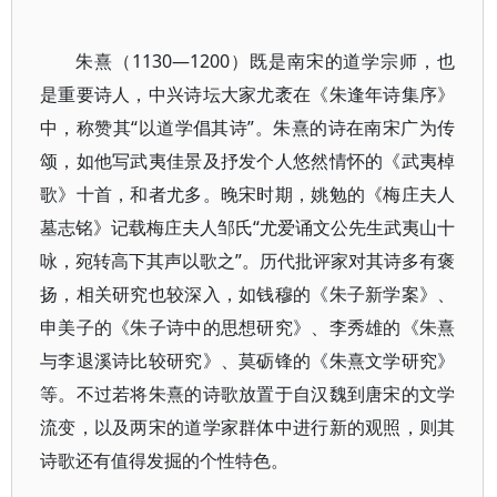
朱熹（1130—1200）既是南宋的道学宗师，也
是重要诗人，中兴诗坛大家尤袤在《朱逢年诗集序》
中，称赞其“以道学倡其诗”。朱熹的诗在南宋广为传
颂，如他写武夷佳景及抒发个人悠然情怀的《武夷棹
歌》十首，和者尤多。晚宋时期，姚勉的《梅庄夫人
墓志铭》记载梅庄夫人邹氏“尤爱诵文公先生武夷山十
咏，宛转高下其声以歌之”。历代批评家对其诗多有褒
扬，相关研究也较深入，如钱穆的《朱子新学案》、
申美子的《朱子诗中的思想研究》、李秀雄的《朱熹
与李退溪诗比较研究》、莫砺锋的《朱熹文学研究》
等。不过若将朱熹的诗歌放置于自汉魏到唐宋的文学
流变，以及两宋的道学家群体中进行新的观照，则其
诗歌还有值得发掘的个性特色。