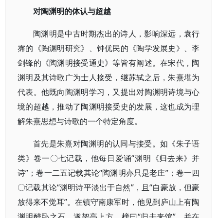
对陶渊明的体认与超越
陶渊明是中古时期杰出的诗人，影响深远，袁行
霈的《陶渊明研究》、钟优民的《陶学发展史》、李
剑锋的《陶渊明接受通史》等皆有阐述。在宋代，陶
渊明及其诗歌广为士人接受，继苏轼之后，朱熹堪为
代表。他既向陶渊明学习，又提出对陶渊明诗境与心
境的超越，推动了陶渊明接受史的发展，这也成为理
解朱熹思想与诗歌的一个特定角度。
首先是朱熹对陶渊明的认同与接受。如《朱子语
类》卷一〇七记载，他每日爱诵“渊明《归去来》并
诗”；卷一二五记载其论“陶渊明亦只是老庄”；卷一四
〇记载其论“渊明诗平淡出于自然”，且“自豪放，但豪
放得来不觉耳”。在镇守南康军时，他见到庐山上有陶
渊明醉卧之石，遂架亭上方，榜曰“归去来馆”，并在