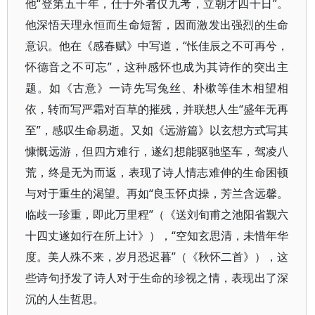
他“登第五十年，仕于外者仅九考，立朝才四十日”。
他深悟天理永恒而生命短暂，因而激发出强烈的生命
意识。他在《感春赋》中写道，“怅佳辰之不可再兮，
怀德音之不可忘”，这种感怀也成为其诗作的突出主
题。如《古意》一诗先写兔丝、朴樕等佳木相望相
依，转而写严霜对百草的摧残，并联想人生“盛年无再
至”，感叹生命易逝。又如《远游篇》以玄想方式写其
慷慨远游，但四方难行，遂幻想能驱驰坚车，驾凌八
荒，终是无为而返，表现了诗人情志难伸的生命困顿
与对于重生的渴望。再如“良玉怀贞操，芳兰含远馨。
临歧一珍重，即此万里程”（《送刘旬甫之池阳省觐六
十四丈遂如行在所上计》），“空知玄思清，未惜年华
度。美人殊不来，岁月恐迟暮”（《秋怀二首》），这
些诗句抒发了诗人对于生命的珍视之情，表现出了深
沉的人生哲思。