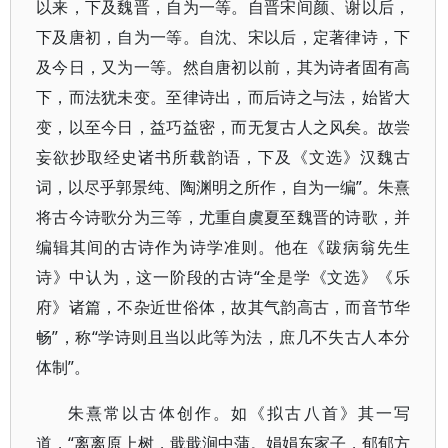
以来，下及魏晋，自为一等。自晋宋间颜、谢以后，
下及唐初，自为一等。自沈、宋以后，定著律诗，下
及今日，又为一等。然自唐初以前，其为诗者固有高
下，而法犹未变。至律诗出，而后诗之与法，始皆大
变，以至今日，益巧益密，而无复古人之风矣。故尝
妄欲抄取经史诸书所载韵语，下及《文选》汉魏古
词，以尽乎郭景纯、陶渊明之所作，自为一编”。朱熹
将古今诗歌分为三等，尤重自虞夏至魏晋的诗歌，并
编辑其间的古诗作为诗学准则。他在《跋病翁先生
诗》中认为，这一阶段的古诗“全是学《文选》《乐
府》诸篇，不杂近世俗体，故其气韵高古，而音节华
畅”，称“学诗则且当以此等为法，庶几不失古人本分
体制”。
朱熹常以古体创作。如《拟古八首》其一写
道，“离离原上树，戢戢涧中蒲。娟娟东家子，郁郁方