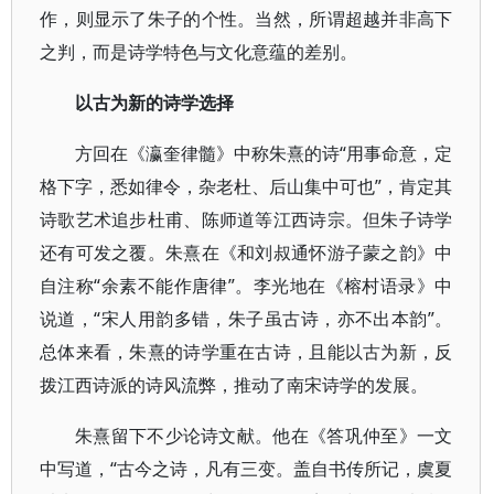
作，则显示了朱子的个性。当然，所谓超越并非高下
之判，而是诗学特色与文化意蕴的差别。
以古为新的诗学选择
方回在《瀛奎律髓》中称朱熹的诗“用事命意，定
格下字，悉如律令，杂老杜、后山集中可也”，肯定其
诗歌艺术追步杜甫、陈师道等江西诗宗。但朱子诗学
还有可发之覆。朱熹在《和刘叔通怀游子蒙之韵》中
自注称“余素不能作唐律”。李光地在《榕村语录》中
说道，“宋人用韵多错，朱子虽古诗，亦不出本韵”。
总体来看，朱熹的诗学重在古诗，且能以古为新，反
拨江西诗派的诗风流弊，推动了南宋诗学的发展。
朱熹留下不少论诗文献。他在《答巩仲至》一文
中写道，“古今之诗，凡有三变。盖自书传所记，虞夏