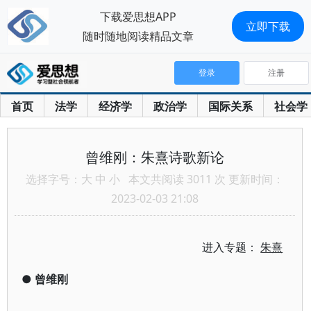
下载爱思想APP
立即下载
随时随地阅读精品文章
登录
注册
首页
法学
经济学
政治学
国际关系
社会学
曾维刚：朱熹诗歌新论
选择字号：
大
中
小
本文共阅读 3011 次 更新时间：
2023-02-03 21:08
进入专题：
朱熹
●
曾维刚