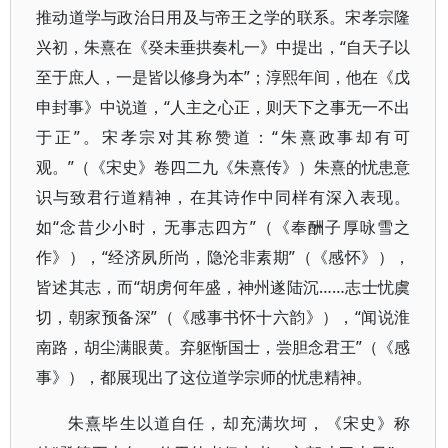
推动道学与政治日用及与帝王之学的联系。宋孝宗隆
兴初，朱熹在《癸未垂拱奏札一》中提出，“自天子以
至于庶人，一是皆以修身为本”；淳熙年间，他在《戊
申封事》中说道，“人主之心正，则天下之事无一不出
于正”。宋孝宗对其称赞道：“朱熹政事却有可
观。”（《宋史》卷四二九《朱熹传》）朱熹的忧患意
识与致君行道精神，在其诗作中同样有深入表现。
如“念昔少小时，无事志四方”（《奉酬子厚咏雪之
作》），“经济夙所尚，隐沦非素期”（《感怀》），
皆述其志，而“胡虏何年盛，神州遂陆沉……志士忧虞
切，朝家预备深”（《感事书怀十六韵》），“闻说淮
南路，胡尘满眼黄。弃躯惭国士，尝胆念君王”（《感
事》），都展现出了这位道学宗师的忧患精神。
朱熹毕生以道自任，却充满坎坷，《宋史》称