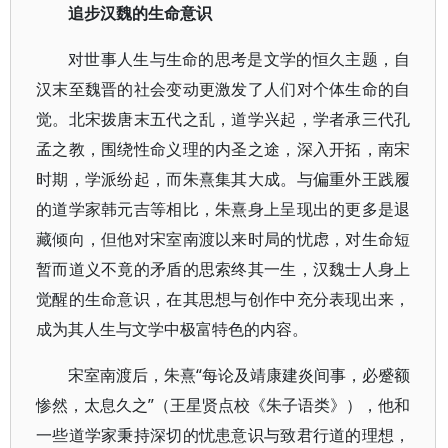
追步汉魏的生命意识
对世事人生与生命的思考是文学的恒久主题，自
汉末至魏晋的社会变动更激发了人们对个体生命的自
觉。北宋拨唐末五代之乱，道学兴起，学者承三代孔
孟之教，围绕性命义理的内圣之途，深入开拓，南宋
时期，学派纷起，而朱熹集其大成。与偏重外王践履
的道学家韩元吉等相比，朱熹身上呈现出的更多是退
藏倾向，但他对宋室南渡以来时局的忧虑，对生命短
暂而道义不竟的矛盾的思索终其一生，汉魏士人身上
觉醒的生命意识，在其思想与创作中充分表现出来，
成为其人生与文学中极富特色的内容。
宋室南渡后，朱熹“每论及靖康建炎间事，必蹙额
惨然，太息久之”（王星贤点校《朱子语类》），他和
一些道学家秉持深切的忧患意识与致君行道的理想，