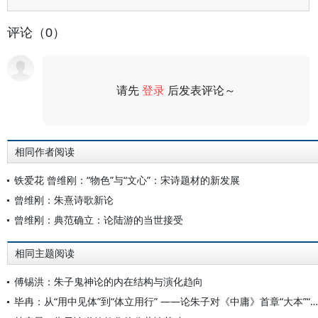
评论（0）
请先
登录
后发表评论～
评论
相同作者阅读
铁爱花 曾维刚：“物色”与“文心”：宋诗题材的新发展
曾维刚：朱熹诗歌新论
曾维刚：典范确立：论陆游的当世接受
相同主题阅读
傅锡洪：朱子鬼神论的内在结构与演化趋向
毕冉：从“用中见体”到“体立用行” ——论朱子对《中庸》首章“大本”“达道”的阐释变化