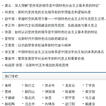
龚云：深入理解“坚持党的领导是中国特色社会主义最本质的特征”
何虎生：新时代坚持党的文化领导权的学理蕴含和逻辑向度
赵中源：穿越时空的真理力量——中国特色社会主义对马克思
李正华：新时代文化强国建设的指导思想、实践成效与重大意义
张源：如何认识坚持党的领导是中国特色社会主义最本质的特征
姜明安：论新时代中国特色法治政府建设论
艾楚君：以功勋荣誉表彰涵养新时代奋斗精神
张文显：中国特色社会主义法治体系是中国法学自主知识体系的基石
董振华：繁荣发展哲学社会科学的时代意义和重要价值
哈战荣 张莹：论新时代五年规划的系统思维
热门专栏
秦晖
陈行之
郑永年
龙应台
丁学良
曹林
鄢烈山
傅国涌
陈嘉映
黄宗智
于建嵘
陈志武
徐贲
郭宇宽
马立诚
杨祖陶
沈志华
向继东
赵汀阳
戴建业