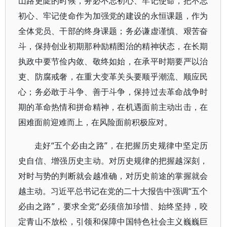
山路更陡的时候，务必不忘初心、牢记使命，把不忘
初心、牢记使命作为加强党的建设的永恒课题，作为
全体党员、干部的终身课题；务必谦虚谨慎、艰苦奋
斗，保持创业初期那种励精图治的精神状态，在长期
执政中要节俭内敛、敬终如始，在承平时期要严以治
吏、防腐戒奢，在重大变革关头要顺乎潮流、顺应民
心；务必敢于斗争、善于斗争，保持过去革命战争时
期的革命热情和拼命精神，在机遇面前主动出击，在
困难面前迎难而上，在风险面前积极应对。
走好“五个必由之路”，在把握历史规律中坚定历
史自信、增强历史主动。对历史规律的把握越深刻，
对时与势的判断就会越准确，对历史前途的掌握就会
越主动。习近平总书记在党的二十大报告中强调“五个
必由之路”，要求全党“必须倍加珍惜、始终坚持，咬
定青山不放松，引领和保障中国特色社会主义巍巍巨