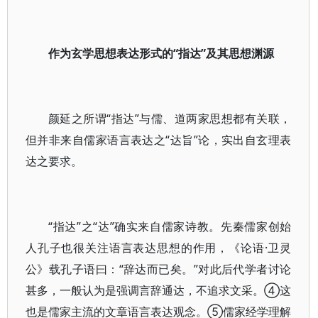
作为玄学思想表达形式的“指达”及其思想渊源
颜延之所谓“指达”与儒、道两家思想都有关联，
但并非来自儒家语言表达之“达旨”论，实出自玄理表
达之要求。
“指达”之“达”确实来自儒家诗教。先秦儒家创始
人孔子也很关注语言表达思想的作用，《论语·卫灵
公》载孔子语曰：“辞达而已矣。”对此后代学者讨论
甚多，一般认为是强调言辞通达，不追求文采。④这
也是儒家主流的文章语言表达观念。⑤儒家经学理解