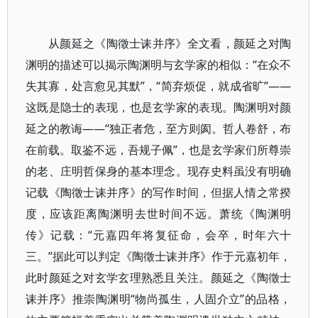
从颜延之《陶徵士诔并序》全文看，颜延之对陶
渊明的描述可以揭示陶渊明与玄学家的相似：“在众不
失其寡，处言愈见其默”，“简弃烦促，就成省旷”——
这既是隐士的表现，也是玄学家的表现。陶渊明对颜
延之的教诲——“独正者危，至方则阂。哲人卷舒，布
在前载。取鉴不远，吾规子佩”，也是玄学家们所尊崇
的老、庄明哲保身的基本理念。现存史料虽没有明确
记载《陶徵士诔并序》的写作时间，但据人情之常揆
度，应该距离陶渊明去世时间不远。萧统《陶渊明
传》记载：“元嘉四年将复征命，会卒，时年六十
三。”据此可以判定《陶徵士诔并序》作于元嘉初年，
此时颜延之对玄学玄理熟悉且关注。颜延之《陶徵士
诔并序》推崇陶渊明“物尚孤生，人固介立”的品格，