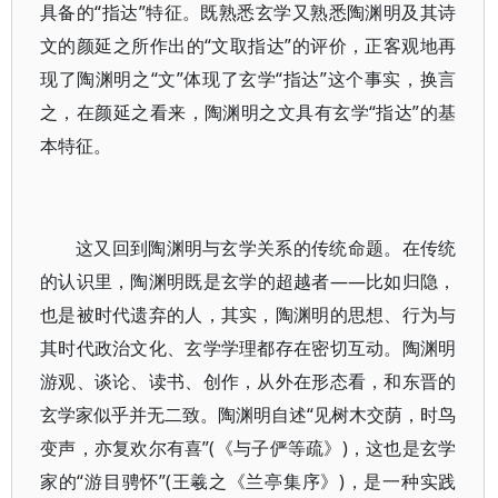
具备的“指达”特征。既熟悉玄学又熟悉陶渊明及其诗
文的颜延之所作出的“文取指达”的评价，正客观地再
现了陶渊明之“文”体现了玄学“指达”这个事实，换言
之，在颜延之看来，陶渊明之文具有玄学“指达”的基
本特征。
这又回到陶渊明与玄学关系的传统命题。在传统
的认识里，陶渊明既是玄学的超越者——比如归隐，
也是被时代遗弃的人，其实，陶渊明的思想、行为与
其时代政治文化、玄学学理都存在密切互动。陶渊明
游观、谈论、读书、创作，从外在形态看，和东晋的
玄学家似乎并无二致。陶渊明自述“见树木交荫，时鸟
变声，亦复欢尔有喜”(《与子俨等疏》)，这也是玄学
家的“游目骋怀”(王羲之《兰亭集序》)，是一种实践