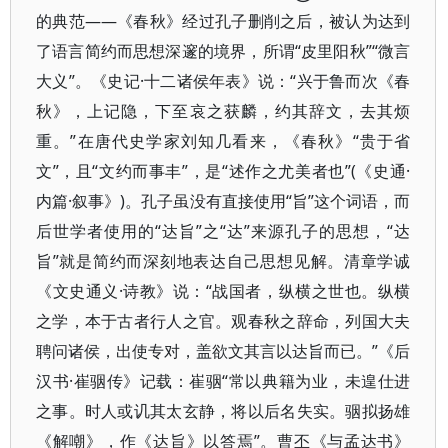
的典范——《春秋》经过孔子删削之后，被认为达到
了语言简约而思想深邃的境界，所谓“皮里阳秋”“微言
大义”。《史记·十二诸侯年表》说：“兴于鲁而次《春
秋》，上记隐，下至哀之获麟，约其辞文，去其烦
重。”在唐代史学家刘知几看来，《春秋》“贵于省
文”，且“文约而事丰”，是“述作之尤美者也”(《史通·
内篇·叙事》)。孔子虽没有直接使用“旨”这个词语，而
后世学者使用的“达旨”之“达”来源孔子的思想，“达
旨”就是简约而深刻地表达自己思想见解。清章学诚
《文史通义·诗教》说：“战国者，纵横之世也。纵横
之学，本于古者行人之官。观春秋之辞命，列国大夫
聘问诸侯，出使专对，盖欲文其言以达旨而已。”《后
汉书·崔骃传》记载：崔骃“常以典籍为业，未遑仕进
之事。时人或讥其太玄静，将以后名失实。骃拟扬雄
《解嘲》，作《达旨》以答焉”。曹丕《与孟达书》