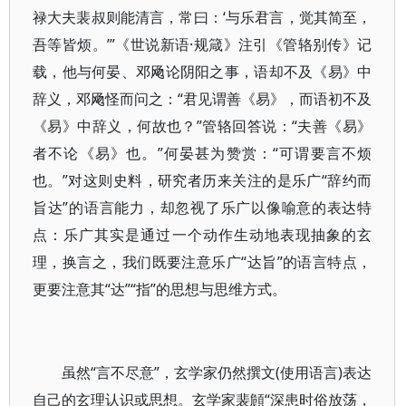
禄大夫裴叔则能清言，常曰：‘与乐君言，觉其简至，
吾等皆烦。’”《世说新语·规箴》注引《管辂别传》记
载，他与何晏、邓飏论阴阳之事，语却不及《易》中
辞义，邓飏怪而问之：“君见谓善《易》，而语初不及
《易》中辞义，何故也？”管辂回答说：“夫善《易》
者不论《易》也。”何晏甚为赞赏：“可谓要言不烦
也。”对这则史料，研究者历来关注的是乐广“辞约而
旨达”的语言能力，却忽视了乐广以像喻意的表达特
点：乐广其实是通过一个动作生动地表现抽象的玄
理，换言之，我们既要注意乐广“达旨”的语言特点，
更要注意其“达”“指”的思想与思维方式。
虽然“言不尽意”，玄学家仍然撰文(使用语言)表达
自己的玄理认识或思想。玄学家裴頠“深患时俗放荡，