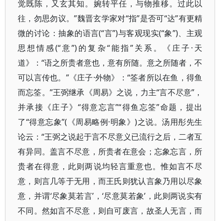
觉既陈，又玄其知。婉转平任，与物推移。过此以
往，勿思勿议。”魏晋玄学家对“指”是否可“达”有更精
微的讨论：抽象的语言(“言”)与客观现实(“象”)、主观
思想情感(“意”)的复杂“能指”关系。《庄子·天
道》：“语之所贵者意也，意有所随。意之所随者，不
可以言传也。”《庄子·外物》：“筌者所以在鱼，得鱼
而忘筌。”王弼继承《周易》之说，力主“言不尽意”，
并承接《庄子》“得意忘言”“得鱼忘筌”命题，提出
了“得意忘象”(《周易略例·明象》)之说。汤用彤先生
论云：“王弼之说起于言不尽意义已流行之后，二者互
有异同。盖言不尽意，所贵者在意会；忘象忘言，所
贵者在得意，此则两说均轻言重意也。惟如言不尽
意，则言几等于无用，而王氏则犹认言象乃用以尽象
意，并谓‘尽象莫若言’，‘尽意莫若象’，此则两说实有
不同。然如言不尽意，则自可废言，故圣人无言，而