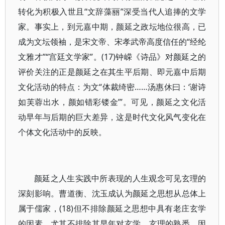
转化为积极入世且“文辞藻丽”深受当代人追捧的文学
家。事实上，到元嘉中期，颜延之政坛地位很高，已
成为文坛领袖，是宋文帝、宋孝武帝高度信任的“经纶
文雅才”“宫廷文学家”。(17)钟嵘《诗品》对颜延之的
评价关注的正是颜延之在其生平后期、即元嘉中后期
文化活动的特点：为文“体裁绮密……汤惠休曰：‘谢诗
如芙蓉出水，颜如错彩镂金’”。可见，颜延之文化活
动早年与后期的巨大差异，这是时代文化风气变化在
个体文化活动中的反映。
颜延之人生实践中所表现的人生观念可见玄理的
深刻影响。曹道衡、沈玉成认为颜延之思想从总体上
属于儒家，(18)但不排除颜延之思想中具有老庄玄学
的因素，尤其不排除其早年对玄学、玄理的熟悉，因