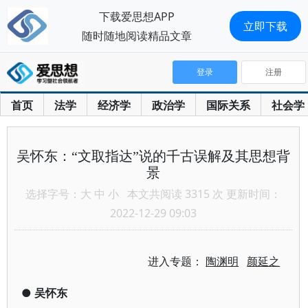
下载爱思想APP
立即下载
随时随地阅读精品文章
登录
注册
首页
法学
经济学
政治学
国际关系
社会学
吴怀东：“文取指达”说的千古误解及其思想背
景
选择字号：
大
中
小
本文共阅读 3315 次 更新时间：
2022-12-29 09:03
进入专题：
陶渊明
颜延之
●
吴怀东