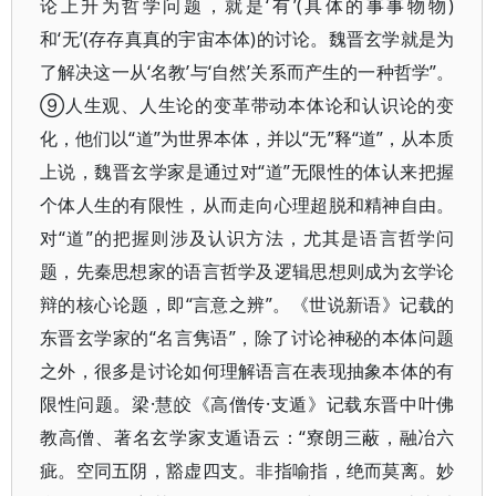
论上升为哲学问题，就是‘有’(具体的事事物物)
和‘无’(存存真真的宇宙本体)的讨论。魏晋玄学就是为
了解决这一从‘名教’与‘自然’关系而产生的一种哲学”。
⑨人生观、人生论的变革带动本体论和认识论的变
化，他们以“道”为世界本体，并以“无”释“道”，从本质
上说，魏晋玄学家是通过对“道”无限性的体认来把握
个体人生的有限性，从而走向心理超脱和精神自由。
对“道”的把握则涉及认识方法，尤其是语言哲学问
题，先秦思想家的语言哲学及逻辑思想则成为玄学论
辩的核心论题，即“言意之辨”。《世说新语》记载的
东晋玄学家的“名言隽语”，除了讨论神秘的本体问题
之外，很多是讨论如何理解语言在表现抽象本体的有
限性问题。梁·慧皎《高僧传·支遁》记载东晋中叶佛
教高僧、著名玄学家支遁语云：“寮朗三蔽，融冶六
疵。空同五阴，豁虚四支。非指喻指，绝而莫离。妙