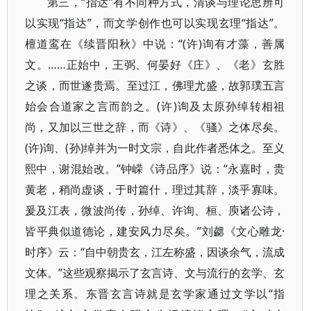
第三，“指达”有不同种方式，清谈与理论思辨可
以实现“指达”，而文学创作也可以实现玄理“指达”。
檀道鸾在《续晋阳秋》中说：“(许)询有才藻，善属
文。……正始中，王弼、何晏好《庄》、《老》玄胜
之谈，而世遂贵焉。至过江，佛理尤盛，故郭璞五言
始会合道家之言而韵之。(许)询及太原孙绰转相祖
尚，又加以三世之辞，而《诗》、《骚》之体尽矣。
(许)询、(孙)绰并为一时文宗，自此作者悉体之。至义
熙中，谢混始改。”钟嵘《诗品序》说：“永嘉时，贵
黄老，稍尚虚谈，于时篇什，理过其辞，淡乎寡味。
爰及江表，微波尚传，孙绰、许询、桓、庾诸公诗，
皆平典似道德论，建安风力尽矣。”刘勰《文心雕龙·
时序》云：“自中朝贵玄，江左称盛，因谈余气，流成
文体。”这些观察揭示了玄言诗、文与流行的玄学、玄
理之关系。东晋玄言诗就是玄学家通过文学以“指