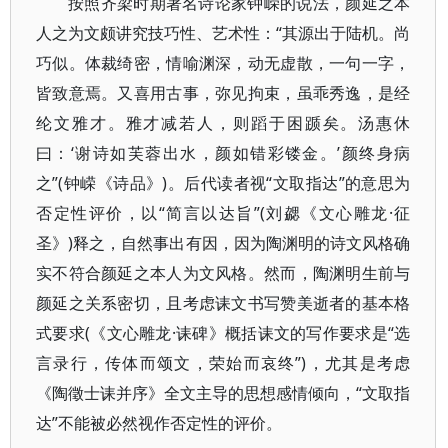
按照齐梁时期著名诗论家钟嵘的说法，颜延之本
人之为文颇讲究技巧性、艺术性：“其源出于陆机。尚
巧似。体裁绮密，情喻渊深，动无虚散，一句一字，
皆致意焉。又喜用古事，弥见拘束，虽乖秀逸，是经
纶文雅才。雅才减若人，则蹈于困踬矣。汤惠休
曰：‘谢诗如芙蓉出水，颜如错彩镂金。’颜终身病
之”(钟嵘《诗品》)。后代读者视“文取指达”的意思为
否定性评价，以“简言以达旨”(刘勰《文心雕龙·征
圣》)释之，自然事出有因，因为陶渊明的诗文风格确
实不符合颜延之本人为文风格。然而，陶渊明生前与
颜延之关系密切，且考虑诔文书写赞美逝者的基本格
式要求(《文心雕龙·诔碑》概括诔文的写作要求是“选
言录行，传体而颂文，荣始而哀终”)，尤其是考虑
《陶徵士诔并序》全文主导的思想感情倾向，“文取指
达”不能被必然视作否定性的评价。