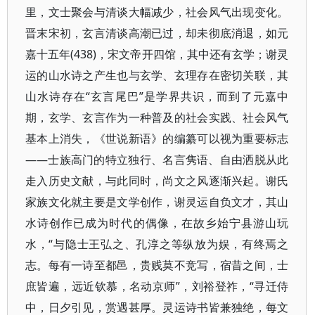
里，文士聚会与清谈大幅减少，社会风气出现变化。
晋末宋初，玄言清谈高潮已过，却未彻底消退，如元
嘉十五年(438)，宋文帝开四馆，其中还有玄学；谢灵
运的山水诗之产生也与玄学、玄理存在密切关联，其
山水诗存在“玄言尾巴”是学界共识，而到了元嘉中
期，玄学、玄言作为一种普及的社会实践、社会风气
基本上消失，《世说新语》的编纂可以视为重要标志
——士族高门的特立独行、名言隽语、自由洒脱从此
走入历史文献，与此同时，尚文之风逐渐兴起。谢氏
家族文化就主要是文学创作，谢灵运自负文才，其山
水诗创作已成为时代的偶像，在故乡始宁县游山玩
水，“与隐士王弘之、孔淳之等纵放为娱，有终焉之
志。每有一诗至都邑，贵贱莫不竞写，宿昔之间，士
庶皆遍，远近钦慕，名动京师”，刘裕登祚，“寻迁侍
中，日夕引见，赏遇甚厚。灵运诗书皆兼独绝，每文