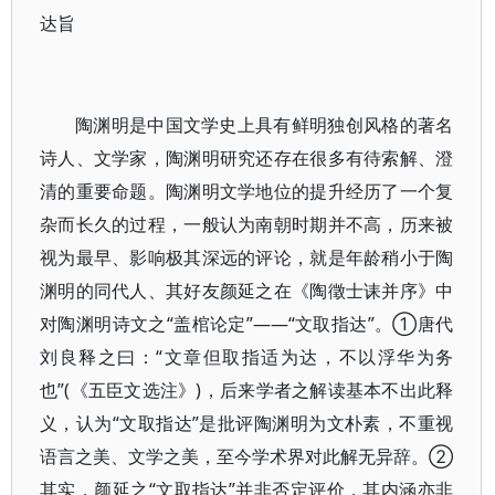
达旨
陶渊明是中国文学史上具有鲜明独创风格的著名
诗人、文学家，陶渊明研究还存在很多有待索解、澄
清的重要命题。陶渊明文学地位的提升经历了一个复
杂而长久的过程，一般认为南朝时期并不高，历来被
视为最早、影响极其深远的评论，就是年龄稍小于陶
渊明的同代人、其好友颜延之在《陶徵士诔并序》中
对陶渊明诗文之“盖棺论定”——“文取指达”。①唐代
刘良释之曰：“文章但取指适为达，不以浮华为务
也”(《五臣文选注》)，后来学者之解读基本不出此释
义，认为“文取指达”是批评陶渊明为文朴素，不重视
语言之美、文学之美，至今学术界对此解无异辞。②
其实，颜延之“文取指达”并非否定评价，其内涵亦非