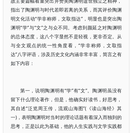
故主要篇幅着重突出并赞美陶渊明遗世独立之精神，
指出了陶渊明与时代若即若离的关系，而其评价陶渊
明文化活动“学非称师，文取指达”，明显也是突出陶
渊明“学”与“文”之与众不同。考虑到颜延之对陶渊明
的总体态度，这八个字显然不是轻视，更非否定。从
与全文观点的统一性角度看，“学非称师，文取指
达”八字评语，涉及历史文化内涵非常丰富，简言之有
如下内容：
第一，说明陶渊明有“学”有“文”。陶渊明虽没有
留下什么理论著作，但是，他确实好读书，好思考，
其自述“泛览周王传，流观山海图”(《读山海经》其
一)，表明陶渊明对当时的理论话题有着深入而独到的
思考，正是以此为基础，他的人生实践与文学实践都