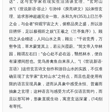
达”，这与玄学家在现实生活清谈玄理、“玄对山
水”(《世说新语·容止》引孙绰《庾亮碑文》)以体悟玄
理、追求形神超越完全一致。永和九年(353)上巳兰亭
之会，与会者“仰观宇宙之大，俯察品类之盛，所以游
目骋怀，足以极视听之娱”(王羲之《兰亭集序》)。顾
恺之从会稽还，人问山水之美，顾云：“千岩竞秀，万
壑争流，草木蒙笼其上，若云兴霞蔚。”简文帝入华林
园，顾谓左右曰：“会心处不必在远，翳然林水，便自
有濠濮间想也。觉鸟兽禽鱼自来亲人。”(《世说新语·
言语》)这些玄言诗文创作和游目山水的实践，不仅准
确呈现了玄学家“玄对山水”之特点，而且也是使用有
限的语言呈现具象，进而从具象中感受永恒、普遍而
抽象之玄理；这种语言与感受方式不仅语言简约，而
且以形写神，形象直观生动，寓意玄远深邃，(14)别
有寄托。