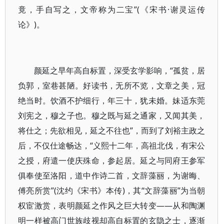
竟，手自写之，文帝称为二宝”(《宋书·谢灵运传
论》)。
颜延之早年高自标置，深受玄学影响，“孤贫，居
负郭，室巷甚陋。好读书，无所不览，文章之美，冠
绝当时。饮酒不护细行，年三十，犹未婚。妹适东莞
刘宪之，穆之子也。穆之既与延之通家，又闻其美，
将仕之；先欲相见，延之不往也”，而到了刘裕主政之
后，不仅仕途畅达，“义熙十二年，高祖北伐，有宋公
之授，府遣一使庆殊命，参起居。延之与同府王参军
俱奉使至洛阳，道中作诗二首，文辞藻丽，为谢晦、
傅亮所赏”(沈约《宋书》本传)，其“文辞藻丽”为当朝
权宦激赏，表明颜延之作风之巨大转变——从和陶渊
明一样被高门世族歧视却高自标置的玄隐之士，逐渐