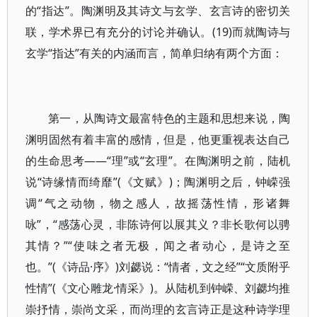
的“指达”。陶渊明及其诗文与玄学、玄言诗的密切关
联，学术界已有充分的讨论并确认。(19)而就陶诗与
玄学“指达”有关的内涵而言，简单归纳有两个方面：
第一，从陶诗文最富特色的主题和思想来说，陶
渊明固然有着丰富的感情，但是，他更重视表达自己
的生命思考——“理”或“玄理”。在陶渊明之前，陆机
说“诗缘情而绮靡”(《文赋》)；陶渊明之后，钟嵘强
调“气之动物，物之感人，故摇荡性情，形诸舞
咏”，“感荡心灵，非陈诗何以展其义？非长歌何以骋
其情？”“使味之者无极，闻之者动心，是诗之至
也。”(《诗品·序》)刘勰说：“情者，文之经”“文质附乎
性情”(《文心雕龙·情采》)。从陆机到钟嵘、刘勰均推
崇抒情，崇尚文采，而尚理的玄言诗正是这种诗学理