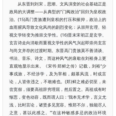
从东晋到刘宋，思潮、文风演变的社会基础正是
政局的大调整——从典型的“门阀政治”回归为皇权政
治。(15)高门贵族遭到皇权的打压和摧抑，政治上的
血雨腥风导致文化风尚的剧烈变化：从崇拜玄理、轻
视文学转变为推崇文学性。(16)晋末宋初正是玄学、
玄言诗走向消歇而重视文学性的风气兴起即崇尚玄言
与尚文并存的过渡时期。东晋高门贵族莫不善清谈、
书法、音乐、诗文，而这种风气的衰歇在刘裕身上更
直观地显示出来。《宋书·郑鲜之传》记载，刘裕“少
事戎旅，不经涉学，及为宰相，颇慕风流，时或言
论，人皆依违之，不敢难也。(郑)鲜之难必切至，未
尝宽假，须要高祖辞穷理屈，然后置之。高祖或有时
惭恧，变色动容，既而谓人曰：‘我本无术学，言义尤
浅，比时言论，诸贤多见宽容。惟郑不尔，独能尽人
之意，甚以此感之。’”在这种敏感多忌的政治环境