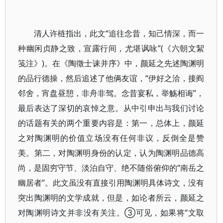
清人许梿指出，此文“追往念昔，知己情深，而一
种幽闲贞静之致，宣露行间，尤堪讽咏”(《六朝文絜
笺注》)。在《陶徵士诔并序》中，颜延之先述陶渊明
的品行德操，然后追述了他俩友谊，“伊好之洽，接阎
邻舍，宵盘昼憩，非舟非驾。念昔宴私，举觞相诲”，
最后表达了深切的哀悼之意。从中引申出与我们讨论
的话题有关的两个重要内容是：第一，总体上，颜延
之对陶渊明的价值立场没有任何非议，反倒全是赞
美。第二，对陶渊明身份的认定，认为陶渊明品德高
尚，是固穷守节、淡泊自守、绝不随俗俯仰的“南岳之
幽居者”。此文虽没有直接引用陶渊明具体诗文，没有
突出陶渊明的文学成就，但是，如论者所云，颜延之
对陶渊明诗文并非没有关注。③可见，如果将“文取