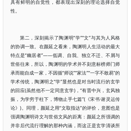
具有鲜明的自觉性，都表现出深刻的理论选择自觉
性。
第二，深刻揭示了陶渊明“学”“文”与其为人风格
的协调一致。在颜延之看来，陶渊明人生活动的最大
特点是“幽居者”——低调、自我、独立不迁、不屑与
世俗往来，所以，陶渊明的学术并不刻意标榜师门师
承而能自成一家，不因循“师说”“家法”“一字不敢易”的
学术传统，陶渊明之“学”显然也是对当时流行的玄学
的回应(虽然他不一定同意玄学)，“有晋中兴，玄风独
振，为学穷于柱下，博物止乎七篇”(《宋书·谢灵运传
论》)。同理，颜延之用“文取指达”的评价，意图也是
强调陶渊明诗文与世俗文风的距离：颜延之所强调的
并非后代流行理解的那种内涵，而这正是玄学清谈所