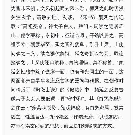
为晋末宋初，文风初起而玄风未歇，颜延之此时仍然
关注玄学，谙熟玄理、玄谈。《宋书》颜延之传记
载：“高祖受命，补太子舍人。雁门人周续之隐居庐
山，儒学著称，永初中，征诣京师，开馆以居之。高
祖亲幸，朝彦毕至，延之官列犹卑，引升上席。上使
问续之三义，续之雅仗辞辩，延之每折以简要。既连
挫续之，上又使还自敷释，言约理畅，莫不称善。”颜
延之性格中除了傲岸一面，也有和光同尘的一面，这
两面都来自早年老庄及玄学的熏陶与积累。在创作时
间稍后于《陶徵士诔》的《庭诰》中，颜延之反复告
诫其子女为人要低调，要“守中和”。其《白鹦鹉赋》
之序云：“余具职崇贤，预观神秘，有白鹦鹉焉，被素
履玄。性温言达，九译绝区，作瑞天府。”其说鹦鹉，
亦带有崇玄尚静的思想，而且是托物喻志的方式。