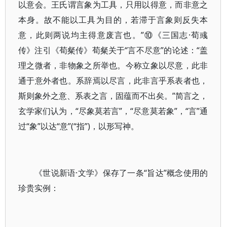
以意会。王氏谓言象为工具，只用以得意，而非意之
本身。故不能以工具为目的，若滞于言象则反失本
意，此则两说均主得意废言也。”⑩《三国志·荀彧
传》注引《荀粲传》荀粲关于“言不尽意”的论述：“盖
理之微者，非物象之所举也。今称立象以尽意，此非
通于意外者也。系辞焉以尽言，此非言乎系表者也，
斯则象外之意、系表之言，固蕴而不出矣。”简言之，
玄学家们认为，“尽象莫若言”，“尽意莫若象”，“言”通
过“象”以达“意”(“指”)，以形写神。
《世说新语·文学》保存了一条“旨达”概念使用的
珍贵实例：