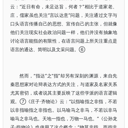
云：“近日有命，未足达旨，何者？”相比于道家老、
庄，儒家虽也关注“言以达意”问题，关注通过文字与
口头语言传播自己的思想、宣传自己的主张，但就像
他们关注现实社会政治问题一样，他们并没有抽象地
讨论语言能指的有限性，在语言问题上所关注重点是
语言的通达、简明以及文采问题。⑥
然而，“指达”之“指”却另有深刻的渊源，来自先
秦思想家对论辩表达方式的关注，与道家及名家关系
尤其密切，或者说其主要反映了这些学派的语言逻辑
观。⑦《庄子·齐物论》云：“以指喻指之非指，不若
以非指喻指之非指也。以马喻马之非马，不若以非马
喻马之非马也。天地一指也，万物一马也。”《公孙龙
子·指物论》也使用了这个概念：“物莫非指，而指非