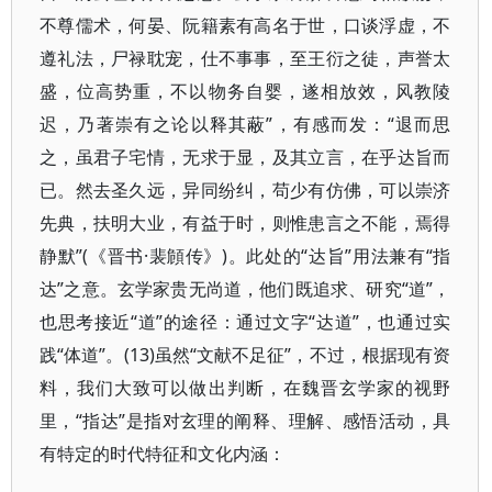
不尊儒术，何晏、阮籍素有高名于世，口谈浮虚，不
遵礼法，尸禄耽宠，仕不事事，至王衍之徒，声誉太
盛，位高势重，不以物务自婴，遂相放效，风教陵
迟，乃著崇有之论以释其蔽”，有感而发：“退而思
之，虽君子宅情，无求于显，及其立言，在乎达旨而
已。然去圣久远，异同纷纠，苟少有仿佛，可以崇济
先典，扶明大业，有益于时，则惟患言之不能，焉得
静默”(《晋书·裴頠传》)。此处的“达旨”用法兼有“指
达”之意。玄学家贵无尚道，他们既追求、研究“道”，
也思考接近“道”的途径：通过文字“达道”，也通过实
践“体道”。(13)虽然“文献不足征”，不过，根据现有资
料，我们大致可以做出判断，在魏晋玄学家的视野
里，“指达”是指对玄理的阐释、理解、感悟活动，具
有特定的时代特征和文化内涵：