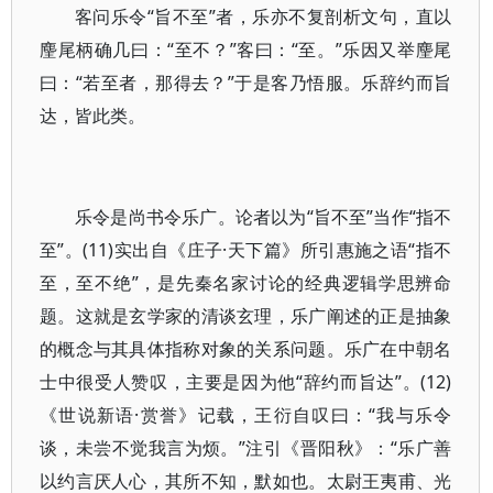
客问乐令“旨不至”者，乐亦不复剖析文句，直以
麈尾柄确几曰：“至不？”客曰：“至。”乐因又举麈尾
曰：“若至者，那得去？”于是客乃悟服。乐辞约而旨
达，皆此类。
乐令是尚书令乐广。论者以为“旨不至”当作“指不
至”。(11)实出自《庄子·天下篇》所引惠施之语“指不
至，至不绝”，是先秦名家讨论的经典逻辑学思辨命
题。这就是玄学家的清谈玄理，乐广阐述的正是抽象
的概念与其具体指称对象的关系问题。乐广在中朝名
士中很受人赞叹，主要是因为他“辞约而旨达”。(12)
《世说新语·赏誉》记载，王衍自叹曰：“我与乐令
谈，未尝不觉我言为烦。”注引《晋阳秋》：“乐广善
以约言厌人心，其所不知，默如也。太尉王夷甫、光