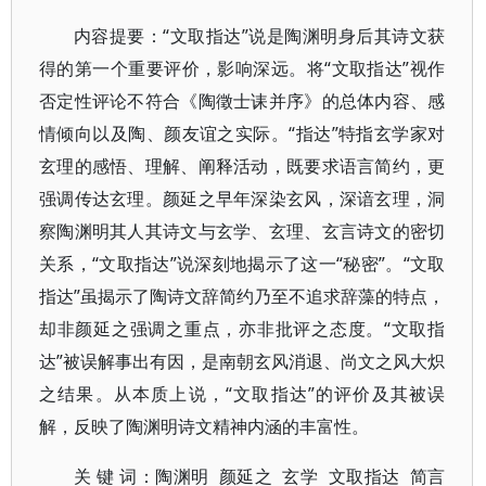
内容提要：“文取指达”说是陶渊明身后其诗文获
得的第一个重要评价，影响深远。将“文取指达”视作
否定性评论不符合《陶徵士诔并序》的总体内容、感
情倾向以及陶、颜友谊之实际。“指达”特指玄学家对
玄理的感悟、理解、阐释活动，既要求语言简约，更
强调传达玄理。颜延之早年深染玄风，深谙玄理，洞
察陶渊明其人其诗文与玄学、玄理、玄言诗文的密切
关系，“文取指达”说深刻地揭示了这一“秘密”。“文取
指达”虽揭示了陶诗文辞简约乃至不追求辞藻的特点，
却非颜延之强调之重点，亦非批评之态度。“文取指
达”被误解事出有因，是南朝玄风消退、尚文之风大炽
之结果。从本质上说，“文取指达”的评价及其被误
解，反映了陶渊明诗文精神内涵的丰富性。
关 键 词：陶渊明 颜延之 玄学 文取指达 简言