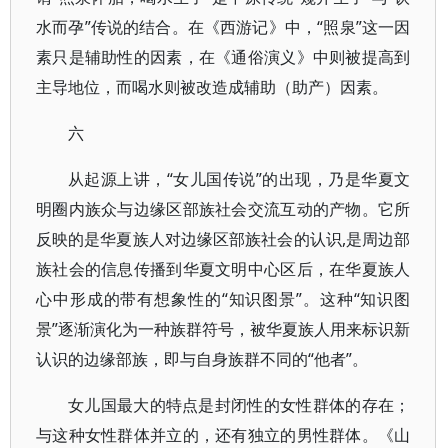
水而孕”传说的结合。在《西游记》中，“照泉”这一因
素只是辅助性的因素，在《通俗演义》中则被提高到
主导地位，而喝水则被改造成辅助（助产）因素。
六
从起源上讲，“女儿国传说”的出现，乃是华夏文
明圈内族众与边缘区部族社会交流互动的产物。它所
反映的是华夏族人对边缘区部族社会的认识,是周边部
族社会的信息传播到华夏文明中心区后，在华夏族人
心中形成的带有想象性的“知识图景”。这种“知识图
景”逐渐演化为一种族群符号，被华夏族人用来标识新
认识的边缘部族，即与自身族群不同的“他者”。
女儿国最大的特点是封闭性的女性群体的存在；
与这种女性群体并立的，还有独立的男性群体。《山