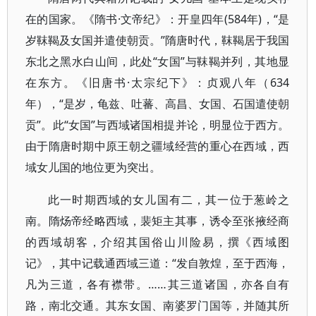
在的国家。《隋书·文帝纪》：开皇四年(584年)，“是
岁靺鞨及女国并遣使朝贡。”隋唐时代，靺鞨居于我国
东北之黑水白山间，此处“女国”与靺鞨并列，其地显
在东方。《旧唐书·太宗纪下》：贞观八年（634
年），“是岁，龟兹、吐蕃、高昌、女国、石国遣使朝
贡”。此“女国”与西域诸国相提并论，明显位于西方。
由于隋唐时期中原王朝之疆域经营的重心在西域，西
域女儿国的地位更为突出。
此一时期西域的女儿国有二，其一位于葱岭之
南。隋炀帝经略西域，裴矩主其事，诱令至张掖经商
的西域胡客，介绍其国俗山川险易，撰《西域图
记》，其中记载通西域三道：“发自敦煌，至于西海，
凡为三道，各有襟带。……其三道诸国，亦各自有
路，南北交通。其东女国、南婆罗门国等，并随其所