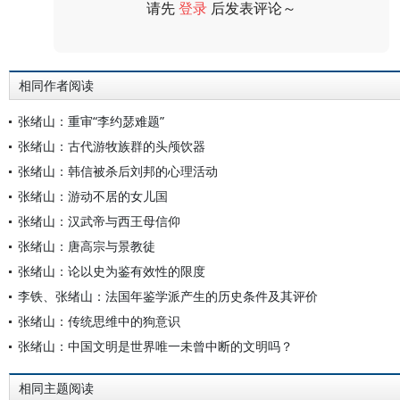
请先
登录
后发表评论～
评论
相同作者阅读
张绪山：重审“李约瑟难题”
张绪山：古代游牧族群的头颅饮器
张绪山：韩信被杀后刘邦的心理活动
张绪山：游动不居的女儿国
张绪山：汉武帝与西王母信仰
张绪山：唐高宗与景教徒
张绪山：论以史为鉴有效性的限度
李铁、张绪山：法国年鉴学派产生的历史条件及其评价
张绪山：传统思维中的狗意识
张绪山：中国文明是世界唯一未曾中断的文明吗？
相同主题阅读