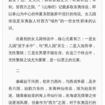
剑。皆西方之国。”《山海经》记载多取东夷传说，即
以泰山为中心的华夏东部族群中流行的传说。女儿国
传说是东夷族人对西方“域外”的一些女性群体的认
识。
在最初的女儿国传说中，核心元素有三：一是女
儿国“居于水中”，与“男人国”并立；二是入池而孕，
无性繁殖；三是生男婴不能生存。在这三个特点中，
无性繁殖之说尤为重要，是一以贯之的元素。
二
秦崛起于河西，初并力西向，与西戎争霸，及并
吞六国，始勠力东向，东夷神仙传说，渐为始皇所
迷。随着秦始皇的海上寻仙行动，东海虚无缥缈之传
说逐渐风靡。但秦作为“西方”之国，对于东夷流行的