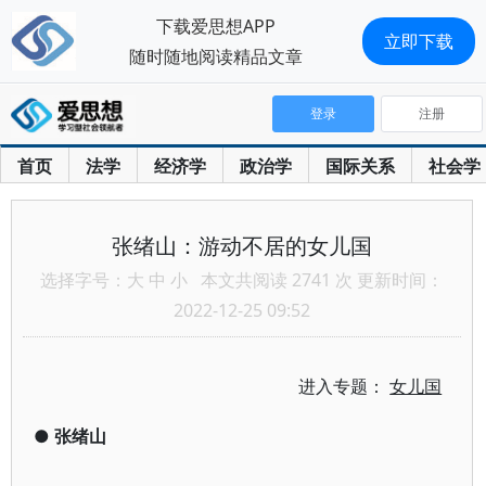
下载爱思想APP
立即下载
随时随地阅读精品文章
登录
注册
首页
法学
经济学
政治学
国际关系
社会学
张绪山：游动不居的女儿国
选择字号：
大
中
小
本文共阅读 2741 次 更新时间：
2022-12-25 09:52
进入专题：
女儿国
●
张绪山