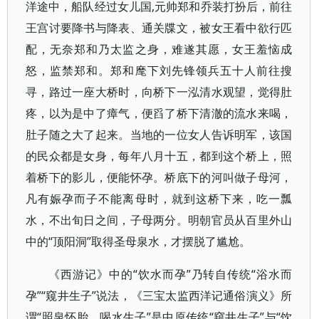
洋途中，船队经过女儿国,元帅郑和乔装打扮后，前往
王宫讨要降书与降表、通关牒文，被女王看中欲行匹
配，无奈郑和乃太监之身，难遂其愿，女王羞恼成
怒，监禁郑和。郑和麾下刘先锋领兵五十人前往搜
寻，路过一座大桥时，向桥下一泓清水观望，觉得肚
疼，以为是中了瘴气，便舀了桥下清澈的流水来喝，
肚子随之大了起来。当地的一位女人告诉明军，该国
的民众都是女身，每年八月十五，都到这个桥上，照
着桥下的影儿，便能怀孕。桥底下的河叫做子母河，
凡有娠孕而子不能离母时，就到这桥下来，吃一瓢
水，不出旬日之间，子母两分。明朝官员从百里外山
中的“顶阳洞”取得圣母泉水，才摆脱了尴尬。
《西游记》中的“饮水而孕”乃转自传统“浴水而
孕”“窥井生子”说法，《三宝太监西洋记通俗演义》所
谓“照泉怀胎，喝水生子”是中原传统“窥井生子”与“饮