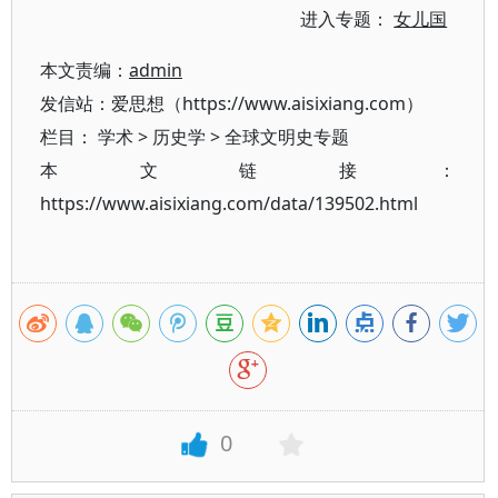
进入专题：
女儿国
本文责编：
admin
发信站：爱思想（https://www.aisixiang.com）
栏目：
学术
>
历史学
>
全球文明史专题
本文链接：
https://www.aisixiang.com/data/139502.html
0