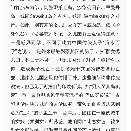
门答腊东南部；阇婆即爪哇岛。沙华公国在加里曼丹
岛，或即Sawaku岛之古名，或即 Sembakurq 之对
音。如此，则其东的女儿国应在苏拉威西岛。依《岭
外代答》《诸蕃志》所记，女儿国有三点值得注意：
一是感风而孕，不同于此前中国传统女子“浴水而
孕”之说；二是外来船舶飘落其国的男子，被“群女携
以归，数日无不死”，即女儿国女子对男子施行性压
榨，造成男子死亡；三是落难于其国的智者盗船亡
去，遂使女儿国之风俗传播于外。这些细节均非传统
说法，但已见于阿拉伯与印度传说。如“男人至其岛辄
死”一节，最典型地见于印度流行的“僧伽罗传说”：古
印度僧诃劫波城的商人僧伽罗，带领五百名随从来到
名为“宝岛”的斯里兰卡。登岸后，被住在一座铁城中
的女妖（罗刹女）所诱惑。他的同伴迷恋女色，被罗
刹女全部吃掉。僧伽罗只身逃回僧诃劫波城。自唐代