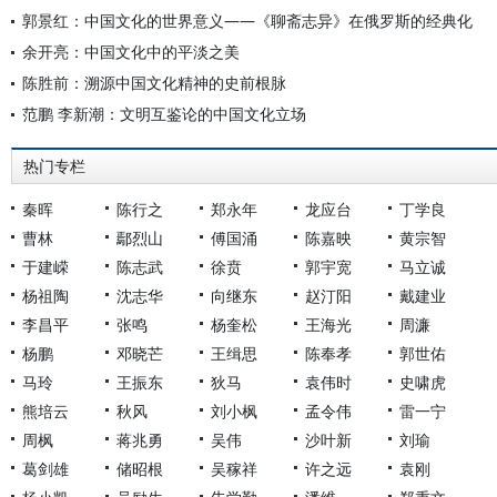
郭景红：中国文化的世界意义——《聊斋志异》在俄罗斯的经典化
余开亮：中国文化中的平淡之美
陈胜前：溯源中国文化精神的史前根脉
范鹏 李新潮：文明互鉴论的中国文化立场
热门专栏
秦晖
陈行之
郑永年
龙应台
丁学良
曹林
鄢烈山
傅国涌
陈嘉映
黄宗智
于建嵘
陈志武
徐贲
郭宇宽
马立诚
杨祖陶
沈志华
向继东
赵汀阳
戴建业
李昌平
张鸣
杨奎松
王海光
周濂
杨鹏
邓晓芒
王缉思
陈奉孝
郭世佑
马玲
王振东
狄马
袁伟时
史啸虎
熊培云
秋风
刘小枫
孟令伟
雷一宁
周枫
蒋兆勇
吴伟
沙叶新
刘瑜
葛剑雄
储昭根
吴稼祥
许之远
袁刚