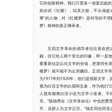
它的创新精神。我们只需读一读梁启超的
则步武《红楼》，综其大较，不出诲盗
乘”的人物，对《红楼梦》是何等的不
梦》精神的真正继承者。
五四文学革命的倡导者往往喜欢把
颇，但它给人两个突出的印象，即一是
要重新估定以往文学的价值，把那些长期
楼梦》就不能不为众所瞩目。五四文学
为1917年到1920年，他们提倡新文
视为白话文学的白眉和圭臬，作为他们“
人犹有鄙夷白话小说为文学小道者。不
耳。”陈独秀在《文学革命论》中也把曹雪
芹、吴趼人为文学正宗。”钱玄同也同意