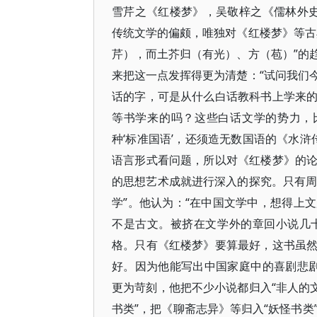
雪芹之《红楼梦》，吴敬梓之《儒林外史
传统文学的偏颇，唯独对《红楼梦》等古
芹），而土芥归（有光）、方（苞）”的
来把这一点发挥得更为清楚：“试问我们
话的字，可是从什么白话教科书上学来
等书学来的吗？这些白话文学的势力，
种‘标准国语’，还须造无数国语的《水浒
语言形式看问题，所以对《红楼梦》的
的思想艺术成就进行深入的探究。只有周
学”。他认为：“在中国文学中，想得上
不是古文。被挤在文学外的章回小说几
格。只有《红楼梦》要算最好，这书虽
好。因为他能写出中国家庭中的喜剧悲剧
更为苛刻，他把不少小说都归入“非人的
书类”，把《聊斋志异》等归入“妖怪书类