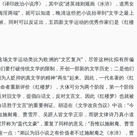
《译印政治小说序》，其中说“述英雄则规画《水浒》，道男女
诲淫两端”，就可以知道，晚清这些把小说抬举到“文学之最上
理解。同时可以反证出，五四新文学运动的优秀作家们是《红楼
这场文学运动类比为欧洲的“文艺复兴”，尽管这种比拟有所偏
他们要打破传统文学的限制，开创一部新的文学历史；二是他们
为人贬抑的真文学的精神“再生”起来。因此，一代名著的《红
革命者重新评价《红楼梦》，大体可分为两个阶段，第一个阶段
学，反对旧文学，提倡白话文，反对文言文。因此《红楼梦》也就被
白话胜于文言”的重要例证。胡适在《文学改良刍议》中说：“今
知施耐庵、曹雪芹、吴趼人皆文学正宗，而骈文律诗乃真小道
芹称为“盖代文豪”，重复了同样的意见：“吾惟以施耐庵、曹雪
这一点：“弟以为旧小说之有价值者不过施耐庵之《水浒》，曹