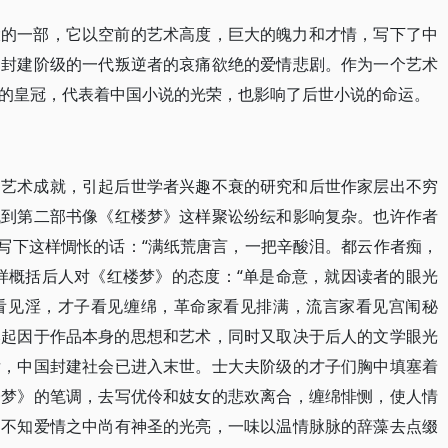
大的一部，它以空前的艺术高度，巨大的魄力和才情，写下了中
了封建阶级的一代叛逆者的哀痛欲绝的爱情悲剧。作为一个艺术
的皇冠，代表着中国小说的光荣，也影响了后世小说的命运。
的艺术成就，引起后世学者兴趣不衰的研究和后世作家层出不穷
找到第二部书像《红楼梦》这样聚讼纷纭和影响复杂。也许作者
便写下这样惆怅的话：“满纸荒唐言，一把辛酸泪。都云作者痴，
样概括后人对《红楼梦》的态度：“单是命意，就因读者的眼光
看见淫，才子看见缠绵，革命家看见排满，流言家看见宫闱秘
然起因于作品本身的思想和艺术，同时又取决于后人的文学眼光
后，中国封建社会已进入末世。士大夫阶级的才子们胸中填塞着
楼梦》的笔调，去写优伶和妓女的悲欢离合，缠绵悱恻，使人情
，不知爱情之中尚有神圣的光亮，一味以温情脉脉的辞藻去点缀