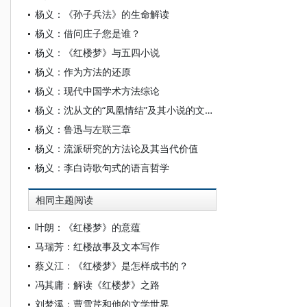
杨义：《孙子兵法》的生命解读
杨义：借问庄子您是谁？
杨义：《红楼梦》与五四小说
杨义：作为方法的还原
杨义：现代中国学术方法综论
杨义：沈从文的“凤凰情结”及其小说的文化特质
杨义：鲁迅与左联三章
杨义：流派研究的方法论及其当代价值
杨义：李白诗歌句式的语言哲学
相同主题阅读
叶朗：《红楼梦》的意蕴
马瑞芳：红楼故事及文本写作
蔡义江：《红楼梦》是怎样成书的？
冯其庸：解读《红楼梦》之路
刘梦溪：曹雪芹和他的文学世界