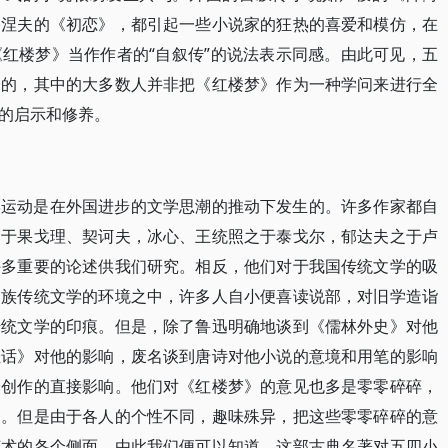
格涅夫的《初恋》，都引起一些小说家的狂热的喜爱和模仿，在
红楼梦》当作作者的“自叙传”的说法表示同感。由此可见，五
分的，其中的大多数人并非把《红楼梦》作为一种学问来进行全
的启示和修养。
学运动是在外国进步的文学思潮的推动下发生的。许多作家都自
之于果戈理、契诃夫，冰心、王统照之于泰戈尔，郁达夫之于卢
许多重要的论述供我们研究。相反，他们对于我国传统文学的吸
民族传统文学的环境之中，许多人自小便喜读说部，对旧学造诣
传统文学的印痕。但是，除了鲁迅明确地谈到《儒林外史》对他
佳话》对他的影响，废名谈到唐诗对他小说的意境和用笔的影响
身创作的直接影响。他们对《红楼梦》的意见也多是零零碎碎，
一。但是由于各人的个性不同，趣味殊异，把这些零零碎碎的意
艺术的各个侧面。由此我们便可以知道，这部古典名著对五四小