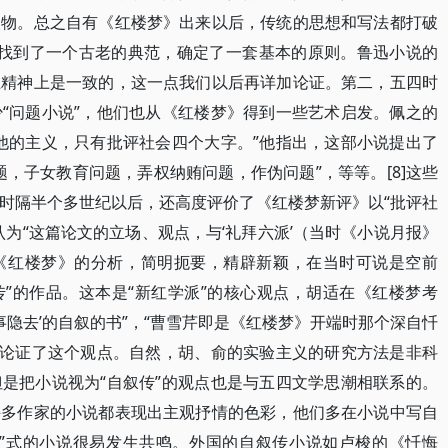
人物。总之自有《红楼梦》出来以后，传统的思想和写法都打破
主义找到了一个古老的典范，确定了一套基本的原则。鲁迅小说的
在精神上是一致的，这一点我们以后再详加论证。第二，五四时
“问题小说”，他们也从《红楼梦》得到一些艺术启发。佩之的
他的主义，只有批评社会四个大字。”他指出，这部小说提出了
，子女教育问题，弄权纳贿问题，作伪问题”，等等。[8]这些
时隔半个多世纪以后，还高度评价了《红楼梦新评》以“批评社
为“这篇论文的立场、观点，与‘礼拜六派’（当时《小说月报》
《红楼梦》的分析，简明扼要，精辟新颖，在当时可说是空前
叙传”的作品。这本是“新红学派”的核心观点，胡适在《红楼梦考
事隐去’的自叙的书”，“曹雪芹即是《红楼梦》开端时那个深自忏
一步论证了这个观点。自然，胡、俞的实验主义的研究方法是非科
是把小说视为“自叙传”的观点也是与五四文学思潮相联系的。
许多作家的小说都表现出主观抒情的色彩，他们多在小说中写自
传”式的小说很易发生共鸣。外国的自叙传小说如卢梭的《忏悔