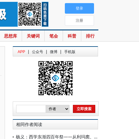
登录
注册
思想库
关键词
笔会
科普
排行
|
|
|
APP
公众号
微博
手机版
相同作者阅读
杨义：西学东渐四百年祭——从利玛窦、《四库全书》到上海世博会