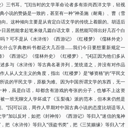
》三书耳。”[3]当时的文学革命论者多有崇尚西洋文学，轻视
典小说的赞扬是一致的，甚至有一种“神圣施（耐庵）、曹（雪
趋向。这种倾向主要是从肯定白话文学的传统上着眼的。胡适后
今日居然能拿起笔来做几篇白话文章，居然能写得出好几百个白
的吗？可不是从《水浒传》《西游记》《红楼梦》《儒林外史》
比什么字典教科书都还大几百倍……我们今日要想重新规定一
传》《西游记》《儒林外史》《红楼梦》。”[4]正因为他们多从
论述多与《水浒传》等古典名著并列，笼统道之，并没有对作品
作人从人文主义的角度，指出《红楼梦》是“够资格”的“平民文
文所说的平民文学，原极为难。因为中国所谓文学的东西，无一
十种，虽是白话，却都含有游戏的夸张的分子，也够不上这资
然被一班无聊文人学坏成了《玉梨魂》派的范本，但本来仍然是
。”[5]可以说，周作人早期对中国古典小说的态度比胡适等人
文学”加以反对，如把《封神传》《西游记》等归入“迷信的鬼神
”，把《水浒传》等归入“强盗书类”，把《三笑姻缘》等归入“才