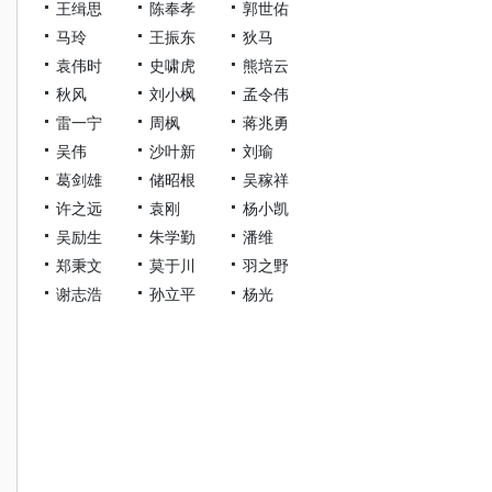
王缉思
陈奉孝
郭世佑
马玲
王振东
狄马
袁伟时
史啸虎
熊培云
秋风
刘小枫
孟令伟
雷一宁
周枫
蒋兆勇
吴伟
沙叶新
刘瑜
葛剑雄
储昭根
吴稼祥
许之远
袁刚
杨小凯
吴励生
朱学勤
潘维
郑秉文
莫于川
羽之野
谢志浩
孙立平
杨光