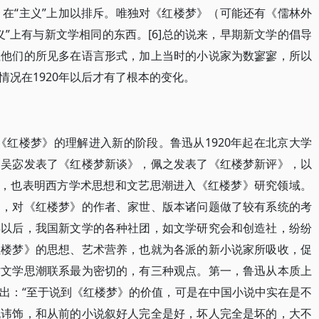
，在“主义”上加以排斥。唯独对《红楼梦》（可能还有《儒林外
”上有与新文学相同的东西。[6]总的说来，早期新文学的倡导
但他们的所见多在语言形式，加上当时的小说家为数寥寥，所以
况在1920年以后才有了根本的变化。
界对《红楼梦》的理解进入新的阶段。鲁迅从1920年起在北京大学
，吴宓发表了《红楼梦新谈》，佩之发表了《红楼梦新评》，以
异，也表明西方学术思想和文艺思潮进入《红楼梦》研究领域。
》，对《红楼梦》的作者、家世、版本诸问题做了较有系统的考
1年以后，我国新文学的各种社团，如文学研究会和创造社，纷纷
红楼梦》的思想、艺术营养，也就为各派的新小说家所吸收，促
时文学思潮联系最为密切的，有三种观点。第一，鲁迅从本质上
出：“至于说到《红楼梦》的价值，可是在中国小说中实在是不
无讳饰，和从前的小说叙好人完全是好，坏人完全是坏的，大不