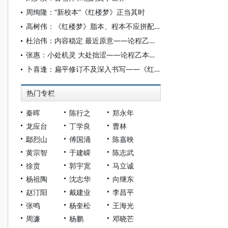
周绚隆：“新校本”《红楼梦》正当其时
高树伟：《红楼梦》脂本、程本不应拼配出版
杜治伟：内容稳定 最近原意——论程乙本《红楼梦》的定本属性
张惠：小处机灵 大处拙涩——论程乙本《红楼梦》“长线”技巧之不足
卜喜逢：扁平修订不及深入书写——《红楼梦》程乙本与早期脂本书写策略比较
热门专栏
秦晖
陈行之
郑永年
龙应台
丁学良
曹林
鄢烈山
傅国涌
陈嘉映
黄宗智
于建嵘
陈志武
徐贲
郭宇宽
马立诚
杨祖陶
沈志华
向继东
赵汀阳
戴建业
李昌平
张鸣
杨奎松
王海光
周濂
杨鹏
邓晓芒