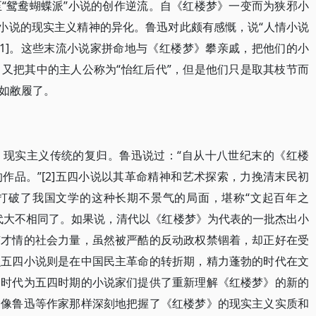
“鸳鸯蝴蝶派”小说的创作逆流。自《红楼梦》一变而为狭邪小
国小说的现实主义精神的异化。鲁迅对此颇有感慨，说“人情小说
[1]。这些末流小说家拼命地与《红楼梦》攀亲戚，把他们的小
又把其中的主人公称为“怡红后代”，但是他们只是取其枝节而
如敝履了。
》现实主义传统的复归。鲁迅说过：“自从十八世纪末的《红楼
作品。”[2]五四小说以其革命精神和艺术探索，力挽清末民初
打破了我国文学的这种长期不景气的局面，堪称“文起百年之
代大不相同了。如果说，清代以《红楼梦》为代表的一批杰出小
有才情的社会力量，虽然被严酷的反动政权禁锢着，却正好在受
么五四小说则是在中国民主革命的转折期，精力蓬勃的时代在文
。时代为五四时期的小说家们提供了重新理解《红楼梦》的新的
家像鲁迅等作家那样深刻地把握了《红楼梦》的现实主义实质和