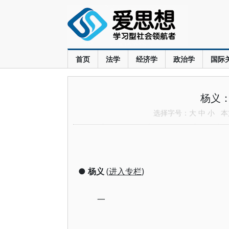
首页
法学
经济学
政治学
国际
杨义
选择字号：
大
中
小
本文
●
杨义
(
进入专栏
)
一