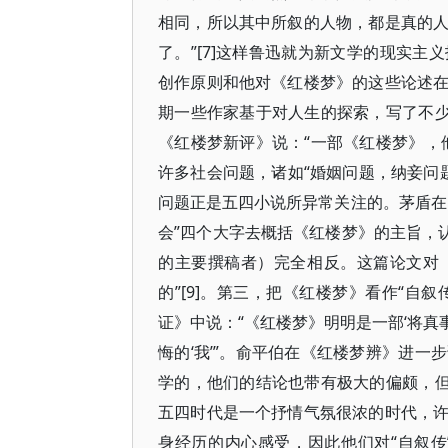
相同，所以其中所叙的人物，都是真的
了。”[7]这样鲁迅就为新文学的现实
创作原则和他对《红楼梦》的这些论述
期一些作家基于对人生的探索，写了不少
《红楼梦新评》说：“一部《红楼梦》，
许多社会问题，诸如“婚姻问题，纳妾问题
问题正是五四小说所异常关注的。茅盾在
会”四个大字去概括《红楼梦》的主旨，认
的主要撰稿者）完全相反。这篇论文对
的”[9]。第三，把《红楼梦》看作“自
证》中说：“《红楼梦》明明是一部‘将真
悔的‘我’”。俞平伯在《红楼梦辨》进
学的，他们的结论也带有极大的偏颇，但
五四时代是一个抒情气氛很浓的时代，
身经历的内心感受，因此他们对“自叙