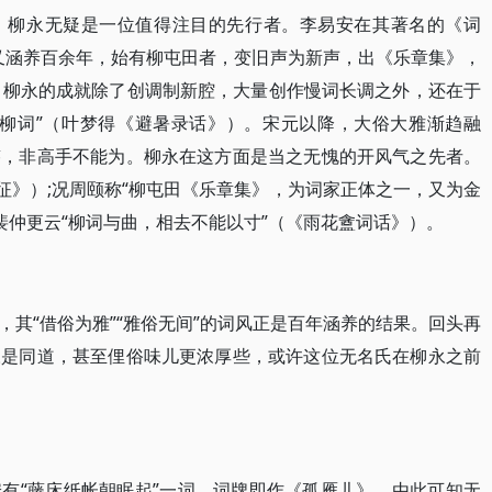
，柳永无疑是一位值得注目的先行者。李易安在其著名的《词
又涵养百余年，始有柳屯田者，变旧声为新声，出《乐章集》，
”。柳永的成就除了创调制新腔，大量创作慢词长调之外，还在于
歌柳词”（叶梦得《避暑录话》）。宋元以降，大俗大雅渐趋融
迹，非高手不能为。柳永在这方面是当之无愧的开风气之先者。
征》）;况周颐称“柳屯田《乐章集》，为词家正体之一，又为金
裴仲更云“柳词与曲，相去不能以寸”（《雨花盦词话》）。
其“借俗为雅”“雅俗无间”的词风正是百年涵养的结果。回头再
永是同道，甚至俚俗味儿更浓厚些，或许这位无名氏在柳永之前
有“藤床纸帐朝眠起”一词，词牌即作《孤雁儿》，由此可知无