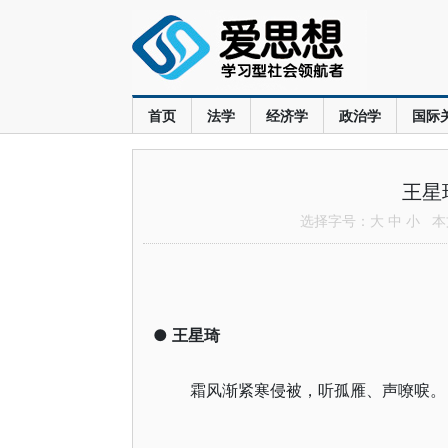
首页
法学
经济学
政治学
国际
王星
选择字号：
大
中
小
本文
●
王星琦
霜风渐紧寒侵被，听孤雁、声嘹唳。