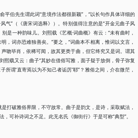
俞平伯先生谓此词“意境作法都很新颖”，“以长句作具体详细的
风气”（《唐宋词选释》）。特别值得注意的是“开金元曲子风
，别是一种韵味儿。刘熙载《艺概·词曲概》有云：“未有曲时，
未明，词亦恐难独善矣。”要之，“词曲本不相离，惟词以文言，
，声吻毕肖，依稀可闻，故其更类于曲，但它终究又是词。谓其
刘熙载又云：曲子“其妙在借俗写雅，面子疑于放倒，骨子弥复
子所谓‘直寄焉以为不知己者诟厉’耶”？雅俗之间，介在微茫，
了就是打破雅俗界限，不守故常。曲子是韵文，是诗，采取赋法，
法，可补诗词之不足。此无名氏《御街行》于是可称“典型”。