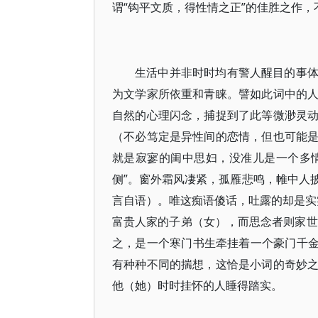
谓“钩平文质，得性情之正”的佳胜之作，不
生活中并非时时均有警人醒目的事
为文学家所依重和青睐。譬如此词中的
自然的心理闪念，捕捉到了此等微渺灵
（不必笃定是异性间的恋情，但也可能
就是寂寥的闺中思妇，没准儿是一个多情
侧”。窗外霜风凄紧，孤雁悲鸣，帷中人
言自语）。唯这痴语傻话，吐露的却是实实
富贵人家的子弟（女），而思念者则家世
之，是一个寒门书生牵挂着一个豪门千金
有种种不同的揣想，这恰是小词的奇妙
他（她）时时挂怀的人睡得踏实。