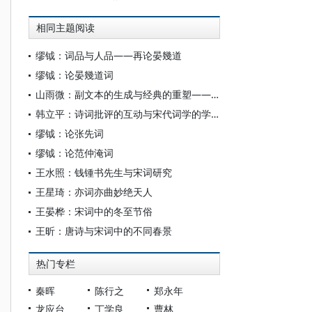
相同主题阅读
缪钺：词品与人品——再论晏幾道
缪钺：论晏幾道词
山雨微：副文本的生成与经典的重塑——苏轼词序的“变”与“辨”
韩立平：诗词批评的互动与宋代词学的学问化转向
缪钺：论张先词
缪钺：论范仲淹词
王水照：钱锺书先生与宋词研究
王星琦：亦词亦曲妙绝天人
王晏桦：宋词中的冬至节俗
王昕：唐诗与宋词中的不同春景
热门专栏
秦晖
陈行之
郑永年
龙应台
丁学良
曹林