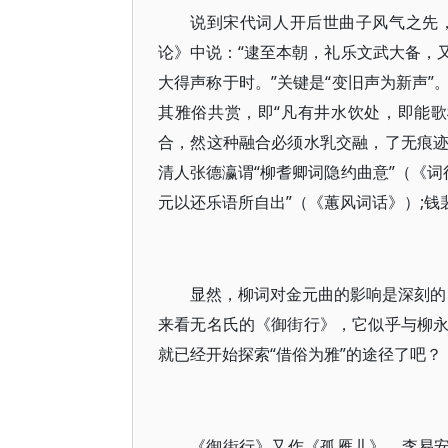
说到宋代词人开后世曲子风气之先
论》中说：“逮至本朝，礼乐文武大备，
大得声称于时。”关键是“变旧声为新声
其雅俗共赏，即“凡有井水饮处，即能
合，然这种融合必须水乳交融，了无痕
清人张德瀛谓“柳耆卿词隐约曲意”（《词
元以还乐语所自出”（《蕙风词话》）;钱
显然，柳词对金元曲的影响是深刻的，
来看无名氏的《御街行》，它似乎与柳
就已经开始探索“借俗为雅”的途径了吧？
《御街行》又作《孤雁儿》。李易安