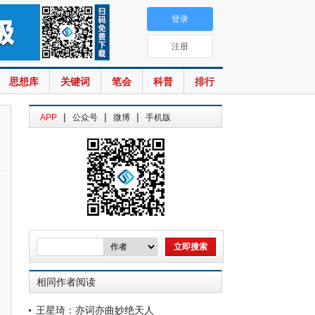
登录
注册
思想库
关键词
笔会
科普
排行
|
|
|
APP
公众号
微博
手机版
相同作者阅读
王星琦：亦词亦曲妙绝天人