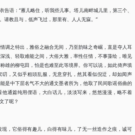
衣告语：“雁儿略住，听我些儿事。塔儿南畔城儿里，第三个、
。请教且与，低声飞过，那里有、人人无寐。”
其情调之特出，雅俗之融合无间，乃至韵味之奇崛，直是夺人耳
拙深浅、轻取难能之间，大俗大雅，率性任情，不事藻绘，唯见
而称雄的柳屯田，怕是也难至此等境界。你可以说，如此倚声填
絮叨，又似乎粗頭乱服，无意穿扎，然其看似倪迂，却如闻声
可能是中下层名气不大的通文墨者所为，他取了民间歌谣俗曲的
看他通篇纯用俚语，大白话儿，淡淡写来，悠悠漫漫，略不着
文了呢？
发现，它俗得有趣儿，白得有味儿，了无一丝造作之痕，诚可