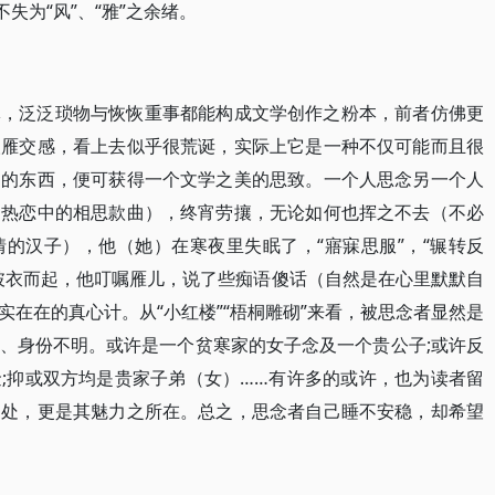
失为“风”、“雅”之余绪。
体，泛泛琐物与恢恢重事都能构成文学创作之粉本，前者仿佛更
人雁交感，看上去似乎很荒诞，实际上它是一种不仅可能而且很
动的东西，便可获得一个文学之美的思致。一个人思念另一个人
是热恋中的相思款曲），终宵劳攘，无论如何也挥之不去（不必
的汉子），他（她）在寒夜里失眠了，“寤寐思服”，“辗转反
披衣而起，他叮嘱雁儿，说了些痴语傻话（自然是在心里默默自
在在的真心计。从“小红楼”“梧桐雕砌”来看，被思念者显然是
、身份不明。或许是一个贫寒家的女子念及一个贵公子;或许反
;抑或双方均是贵家子弟（女）……有许多的或许，也为读者留
之处，更是其魅力之所在。总之，思念者自己睡不安稳，却希望