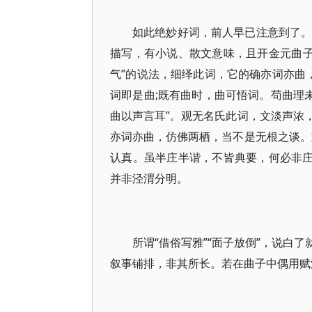
如此绝妙好词，前人早已注意到了。
描写，有小说、散文意味，且开金元曲子
气”的说法，细绎此词，它的确亦词亦曲
词即是曲;既有曲时，曲可悟词。苟曲理
曲以声言耳”。观无名氏此词，文淡声浓
亦词亦曲，仿佛两栖，当不是无根之谈。
认真。虽半庄半谐，不皆典要，何必非庄
并非泾渭分明。
所谓“借俗写雅”“面子放倒”，说白
叙事铺排，非其所长。若在曲子中偶用赋