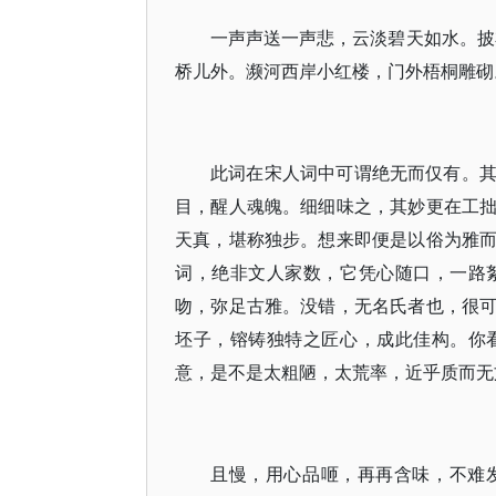
一声声送一声悲，云淡碧天如水。披
桥儿外。濒河西岸小红楼，门外梧桐雕砌
此词在宋人词中可谓绝无而仅有。
目，醒人魂魄。细细味之，其妙更在工
天真，堪称独步。想来即便是以俗为雅
词，绝非文人家数，它凭心随口，一路
吻，弥足古雅。没错，无名氏者也，很
坯子，镕铸独特之匠心，成此佳构。你
意，是不是太粗陋，太荒率，近乎质而无
且慢，用心品咂，再再含味，不难