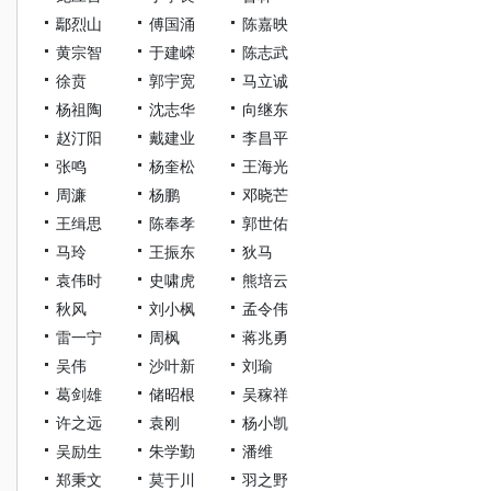
鄢烈山
傅国涌
陈嘉映
黄宗智
于建嵘
陈志武
徐贲
郭宇宽
马立诚
杨祖陶
沈志华
向继东
赵汀阳
戴建业
李昌平
张鸣
杨奎松
王海光
周濂
杨鹏
邓晓芒
王缉思
陈奉孝
郭世佑
马玲
王振东
狄马
袁伟时
史啸虎
熊培云
秋风
刘小枫
孟令伟
雷一宁
周枫
蒋兆勇
吴伟
沙叶新
刘瑜
葛剑雄
储昭根
吴稼祥
许之远
袁刚
杨小凯
吴励生
朱学勤
潘维
郑秉文
莫于川
羽之野