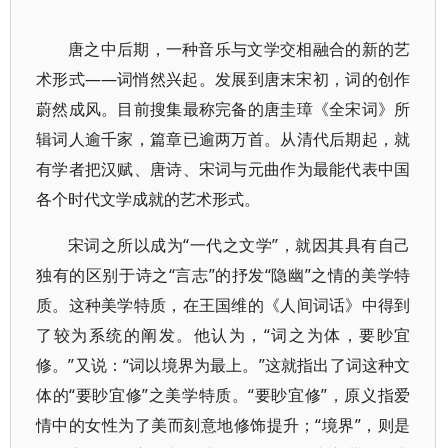
唐之中后期，一种音乐与文学交相融合的新的艺
术形式——词悄然兴起。发展到唐末宋初，词的创作
蔚然成风。目前搜集最称完备的唐圭璋《全宋词》所
辑词人逾千家，篇章已逾两万首。从清代后期起，就
有学者把汉赋、唐诗、宋词与元曲作为最能代表中国
各个时代文学成就的艺术形式。
宋词之所以成为“一代之文学”，就因其具有自己
独有的区别于诗之“言志”的抒发“隐幽”之情的美学特
质。这种美学特质，在王国维的《人间词话》中得到
了较为系统的阐发。他认为，“词之为体，要眇宜
修。”又说：“词以境界为最上。”这就指出了词这种文
体的“要眇宜修”之美学特质。“要眇宜修”，原义指爱
情中的女性为了美而刻意地修饰提升；“境界”，则是