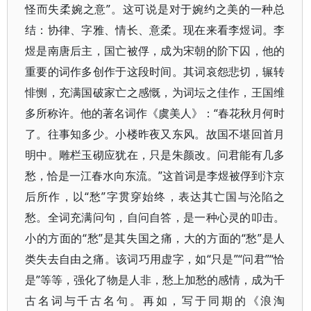
怪而失柔婉之意”。这可说是对于婉约之美的一种总
结：协律、字雅、情长、意柔。现在来看李煜词。李
煜是南唐后主，国亡被俘，成为宋朝的阶下囚，他的
重要的词作多创作于这段时间。其词哀怨悲切，辗转
悱恻，充满国破家亡之感慨，为词坛之佳作，王国维
多所称许。他的著名词作《虞美人》：“春花秋月何时
了。往事知多少。小楼昨夜又东风。故国不堪回首月
明中。雕栏玉砌应犹在，只是朱颜改。问君能有几多
愁，恰是一江春水向东流。”这首词是李煜被俘到汴京
后所作，以“愁”字贯穿始终，表达其亡国与沦陷之
愁。全词充满问句，自问自答，是一种心灵的叩击。
小的方面的“愁”是其失国之痛，大的方面的“愁”是人
类失去自由之痛。该词巧用虚字，如“只是”“问君”“恰
是”等等，强化了物是人非，愁上加愁的感情，成为千
古名词与千古名句。再如，写于同期的《浪淘