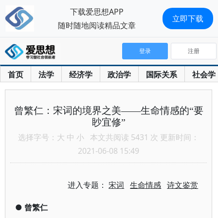
下载爱思想APP
立即下载
随时随地阅读精品文章
登录
注册
首页
法学
经济学
政治学
国际关系
社会学
曾繁仁：宋词的境界之美——生命情感的“要
眇宜修”
选择字号：
大
中
小
本文共阅读 5431 次 更新时间：
2021-06-08 15:49
进入专题：
宋词
生命情感
诗文鉴赏
●
曾繁仁