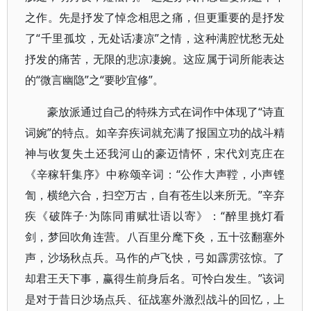
之作。先是抒发了悼念相思之痛，但更重要的是抒发
了“千里孤坟，无处话凄凉”之情，这种满腔忧愁无处
抒发的痛苦，无限的悲凉凄婉。这应属于词所能表达
的“微言幽隐”之“要眇宜修”。
豪放派通过自己的特殊方式在词作中体现了“诗直
词婉”的特点。如辛弃疾词就充满了报国立功的战斗精
神与收复失土还我河山的豪迈情怀，宋代刘克庄在
《辛稼轩集序》中称颂辛词：“公作大声鞺，小声铿
訇，横绝六合，扫空万古，自有苍生以来所无。”辛弃
疾《破阵子·为陈同甫赋壮语以寄》：“醉里挑灯看
剑，梦回吹角连营。八百里分麾下灸，五十弦翻塞外
声，沙场秋点兵。马作的卢飞快，弓如霹雳弦惊。了
却君王天下事，赢得生前身后名。可怜白发生。”该词
是对于昔日沙场点兵、征战塞外激烈战斗的回忆，上