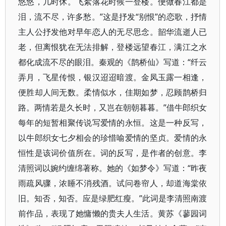
悠悠，几时休。飞絮落花时候一登楼。便做春江都是
泪，流不尽，许多愁。”这是抒发“别恨”的恋歌，抒情
主人公抒发他对早年恋人的无尽思念。韶华流逝人已
老，但离恨犹在无法排解，登楼远望春江，满江之水
都化成流不尽的眼泪。秦观的《鹊桥仙》写道：“纤云
弄月，飞星传恨，银汉迢迢暗渡。金凤玉露一相逢，
便胜却人间无数。柔情似水，佳期如梦，忍顾鹊桥归
路。两情若是久长时，又岂在朝朝暮暮。”借牛郎织女
每年的短暂相聚传说写爱情的永恒。这是一种反写，
以牛郎织女七夕相会的珍惜喻爱情的坚贞。爱情的永
恒性是该词价值所在。词的反写，是作者的创意。李
清照词以婉约缠绵著称。她的《如梦令》写道：“昨夜
雨疏风骤，浓睡不消残酒。试问卷帘人，却道海棠依
旧。知否，知否。应是绿肥红瘦。”此词是李清照南渡
前作品，表现了她慵懒的贵夫人生活。黄苏《蓼园词