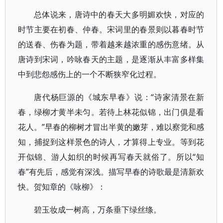
总体说来，唐诗中的春天大多明媚欢快，对应的
时节主要在初春、仲春。宋词里的春景则以暮春时节
的送春、伤春为题，带着越来越浓重的感伤意绪。从
唐诗到宋词，吟咏春天的主题，是逐渐从丰富多样集
中到悲怨感伤上的一个不断狭窄化过程。
唐代杨巨源的《城东早春》说：“诗家清景在新
春，绿柳才黄半未匀。若待上林花似锦，出门俱是看
花人。”早春的柳树才冒出半黄的嫩芽，难以察觉和感
知，捕捉到这样景色的诗人，才算得上专业。等到花
开似锦、游人如织的时候再写春天就俗了。所以“知
春”有先后，感觉有深浅。描写早春的诗歌最是清新欢
快。贺知章的《咏柳》：
碧玉妆成一树高，万条垂下绿丝绦。