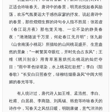
正适合吟咏春天。唐诗中的春景，明亮欢悦如春风骀
荡，欢乐气氛要远大于感伤寂寥的抒发。说起唐诗中
的春景，那些熠熠生辉的诗句令人指不胜屈：张若虚
《春江花月夜》那包笼天地、一尘不染的静美春
夜：“滟滟随波千万里，何处春江无月明”；张九龄
《山舍南溪小桃花》所描绘的山间桃花盛开、生意盎
然的景象：“一树繁英夺眼红，开时先合占东风”；王
维《辋川别业》用青草葱葱烘托出桃花的灿烂夺
目：“雨中草色绿堪染，水上桃花红欲然”；李白《阳
春歌》“长安白日照春空，绿柳结烟垂袅风”中阔大明
媚的春光等等。
有人统计过，唐代诗人如王维、孟浩然、李白、
杜甫、白居易、李商隐、刘禹锡、韩愈等吟咏春天的
诗作中，写春天之风恬日暖，明朗康健，意气洋洋的