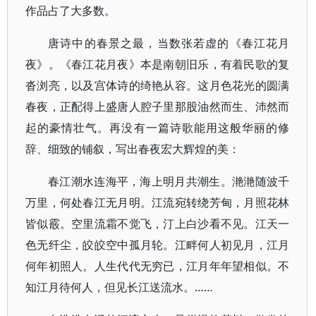
作品占了大多数。
唐诗中的春景之最，当数张若虚的《春江花月
夜》。《春江花月夜》本是南朝旧乐，有着民歌的复
沓浏亮，以及宫体诗的绮艳从容。这月色花光的圆满
春夜，正配得上盛唐人腔子里那股油然而生、沛然而
起的豪情壮气。再没有一篇诗歌能用这般华丽的修
辞、细致的铺叙，写出春夜宏大辉煌的美：
春江潮水连海平，海上明月共潮生。滟滟随波千
万里，何处春江无月明。江流宛转绕芳甸，月照花林
皆似霰。空里流霜不觉飞，汀上白沙看不见。江天一
色无纤尘，皎皎空中孤月轮。江畔何人初见月，江月
何年初照人。人生代代无穷已，江月年年望相似。不
知江月待何人，但见长江送流水。……