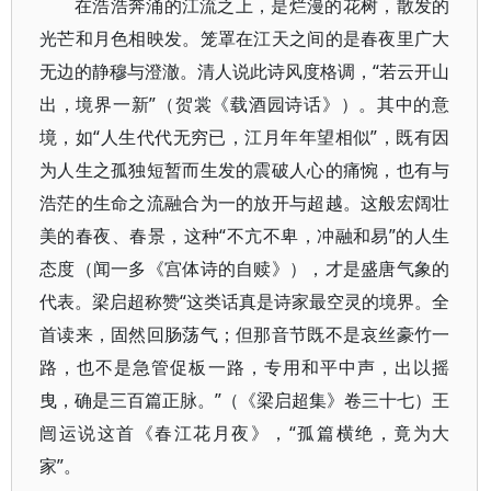
在浩浩奔涌的江流之上，是烂漫的花树，散发的
光芒和月色相映发。笼罩在江天之间的是春夜里广大
无边的静穆与澄澈。清人说此诗风度格调，“若云开山
出，境界一新”（贺裳《载酒园诗话》）。其中的意
境，如“人生代代无穷已，江月年年望相似”，既有因
为人生之孤独短暂而生发的震破人心的痛惋，也有与
浩茫的生命之流融合为一的放开与超越。这般宏阔壮
美的春夜、春景，这种“不亢不卑，冲融和易”的人生
态度（闻一多《宫体诗的自赎》），才是盛唐气象的
代表。梁启超称赞“这类话真是诗家最空灵的境界。全
首读来，固然回肠荡气；但那音节既不是哀丝豪竹一
路，也不是急管促板一路，专用和平中声，出以摇
曳，确是三百篇正脉。”（《梁启超集》卷三十七）王
闿运说这首《春江花月夜》，“孤篇横绝，竟为大
家”。