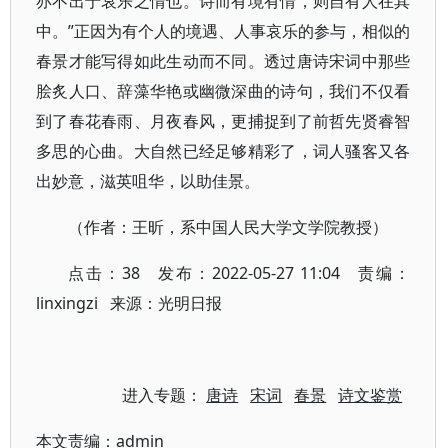
亦不出于哀乐之情也。诗而有境有情，则自有人在其
中。”正因为有个人的境遇、人事哀乐的参与，相似的
春景才能写得如此生动而不同。透过唐诗宋词中那些
脍炙人口、辞藻华艳或幽微深曲的诗句，我们不仅看
到了春花春雨、月夜春风，更捕捉到了前哲先贤睿智
多思的心曲。大自然已经足够精彩了，词人骚客又各
出妙意，滋英咀华，以助佳景。
（作者：王昕，系中国人民大学文学院教授）
点击：38 发布：2022-05-27 11:04 责编：
linxingzi 来源：光明日报
进入专题：
唐诗
宋词
春景
诗文鉴赏
本文责编：
admin