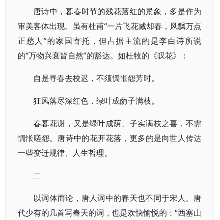
唐诗中，暮春时节的残花落红的景象，多是作为
审美客体出现。虽有杜甫“一片飞花减却春，风飘万点
正愁人”的家国寄托，但占据主流的是李白诗所说
的“万物兴衰皆自然”的豁达。如杜牧的《叹花》：
自是寻春去校迟，不须惆怅怨芳时。
狂风落尽深红色，绿叶成荫子满枝。
春暮花谢，又是绿叶成荫、子实满枝之喜，不需
惆怅嗟怨。唐诗中的花开花落，更多的是向世人传达
一些变迁规律、人生哲理。
二
以词体而论，唐人词中的春天也不同于宋人。唐
代少有的几首写春天的词，也是欢快愉悦的：“西塞山