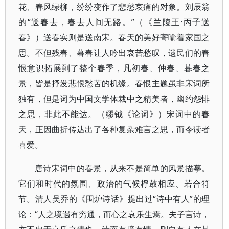
花、春风绿柳，纷纷变作了悲愁哀痛的对象。刘辰翁
的“送春去，春去人间无路。”（《兰陵王·丙子送
春》）送春实则是送南宋。春天的美好寄喻着家国之
思。不但残春、暮春让人吟出哀苦愁叹，遗民们的春
恨意识拓展到了整个春季，凡初春、仲春、暮春之
景，皆是抒发悲恨愁苦的机缘。春恨主题虽非宋词所
独有，但是词为中国文学体裁中之精美者，幽约怨悱
之思，非此不能达。（缪钺《论词》）宋词中的春
天，正因曲折传达出了各种复杂难言之思，而令读者
喜爱。
唐诗宋词中的春景，从来不是简单的风景描摹。
它们和时代的氛围、政治的气候桴鼓相应、若合符
节。清人吴乔的《围炉诗话》提出过“诗中有人”的理
论：“人之境遇有穷通，而心之哀乐生焉。夫子言诗，