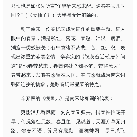
只怕也是如张先所言“午醉醒来愁未醒。送春春去几时
回？”（《天仙子》）大半是无计消除的。
到了南宋，伤春忧国成为词作的重要主题。词人
眼中的春景，满是残红、落花、春愁、泪眼，病酒、
消瘦一类残缺美；心中意绪不离悲、苦、怨、愁，表
现出浓重的落寞之情。辛弃疾的《祝英台近·晚春》问
道“是他春带愁来，春归何处？却不解、带将愁去”。
春带愁来，却将春愁留在人间。春与愁就成为南宋词
强固连接的物象，是咏春词最显著的特点。
辛弃疾的《摸鱼儿》是南宋咏春词的代表：
更能消几番风雨，匆匆春又归去。惜春长怕花开
早，何况落红无数。春且住，见说道，天涯芳草无归
路。怨春不语，算只有殷勤，画檐蛛网，尽日惹飞