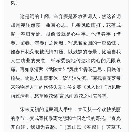
絮。
这是词的上阕。辛弃疾是豪放派词人，然这首词
却是宛转怨慕，曲写心志。几番风吹雨打，花落成
泥，春归无处。眼前景就是心中事。他借春事（惜
春、留春、怨春）之阑珊，写忠君爱国的一腔热忱，
如春日花朵般被无情打压。以残缺的春景，比喻自我
人生功业的失意，纤秾委婉地传达出内心的无限哀
痛。再如李清照《武陵春》“风住尘香花已尽，日晚倦
梳头。物是人非事事休，欲语泪先流。”写残春花落带
来的物是人非的伤怀失意；吴文英《风入松》“听风听
雨过清明，愁草瘗花铭”言风雨落花之可哀等等。
宋末元初的遗民词人手中，春天从一个欢快美丽
的季节，变成寄托黍离之悲和亡国之恨的寄托。“春光
兀自好，我却为春愁。”（真山民《春感》）芳草飞