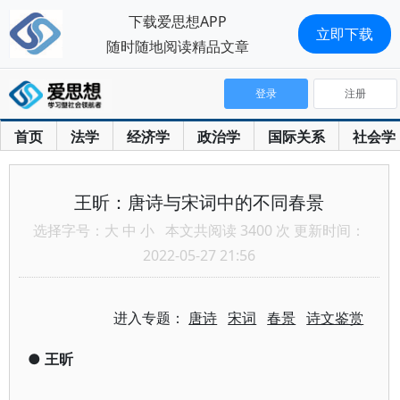
下载爱思想APP
立即下载
随时随地阅读精品文章
登录
注册
首页
法学
经济学
政治学
国际关系
社会学
王昕：唐诗与宋词中的不同春景
选择字号：
大
中
小
本文共阅读 3400 次 更新时间：
2022-05-27 21:56
进入专题：
唐诗
宋词
春景
诗文鉴赏
●
王昕