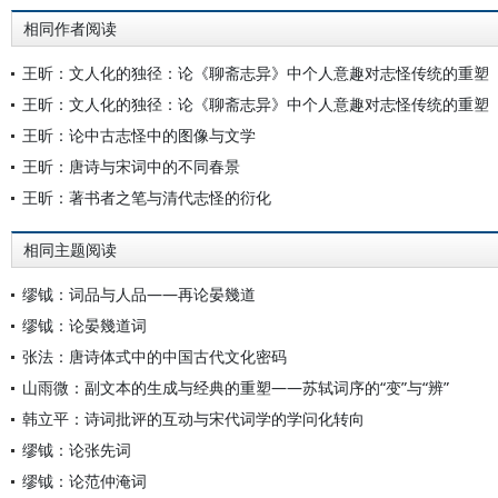
相同作者阅读
王昕：文人化的独径：论《聊斋志异》中个人意趣对志怪传统的重塑
王昕：文人化的独径：论《聊斋志异》中个人意趣对志怪传统的重塑
王昕：论中古志怪中的图像与文学
王昕：唐诗与宋词中的不同春景
王昕：著书者之笔与清代志怪的衍化
相同主题阅读
缪钺：词品与人品——再论晏幾道
缪钺：论晏幾道词
张法：唐诗体式中的中国古代文化密码
山雨微：副文本的生成与经典的重塑——苏轼词序的“变”与“辨”
韩立平：诗词批评的互动与宋代词学的学问化转向
缪钺：论张先词
缪钺：论范仲淹词