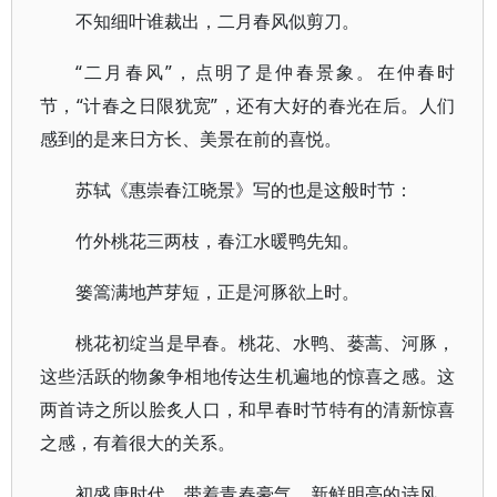
不知细叶谁裁出，二月春风似剪刀。
“二月春风”，点明了是仲春景象。在仲春时
节，“计春之日限犹宽”，还有大好的春光在后。人们
感到的是来日方长、美景在前的喜悦。
苏轼《惠崇春江晓景》写的也是这般时节：
竹外桃花三两枝，春江水暖鸭先知。
篓篙满地芦芽短，正是河豚欲上时。
桃花初绽当是早春。桃花、水鸭、蒌蒿、河豚，
这些活跃的物象争相地传达生机遍地的惊喜之感。这
两首诗之所以脍炙人口，和早春时节特有的清新惊喜
之感，有着很大的关系。
初盛唐时代，带着青春豪气，新鲜明亮的诗风，