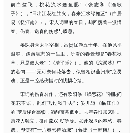
前白鹭飞，桃花流水鳜鱼肥”（张志和《渔歌
子》），“日出江花红胜火，春来江水绿如蓝”（白居
易《忆江南》）。宋人词里的春日，却回荡着一派惜
春、伤春、送春的伤感与叹息。
晏殊身为太平宰相，富贵优游五十年。在他风平
浪静，踌躇满志的一生里，所看的春景却是“春花秋
草，只是催人老”（《清平乐》）。他的《浣溪沙》中
的名句——“无可奈何花落去，似曾相识燕归来”之灵
魂，正是一腔感伤惜时的忧惧心绪。
宋词的伤春名作，还有欧阳修《蝶恋花》“泪眼问
花花不语，乱红飞过秋千去”；晏几道《临江仙》
的“梦后楼台高锁，酒醒帘幕低垂。去年春恨却来时。
落花人独立，微雨燕双飞”等等。如此深厚的春愁、春
怨，即使有“一片春愁待酒浇”（蒋捷《一剪梅》），