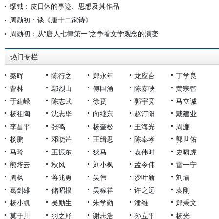
缪钺：皮日休的事迹、思想及其作品
周勋初：谈《唐十二家诗》
周勋初：从“唐人七律第一”之争看文学观念的演变
热门专栏
秦晖
陈行之
郑永年
龙应台
丁学良
曹林
鄢烈山
傅国涌
陈嘉映
黄宗智
于建嵘
陈志武
徐贲
郭宇宽
马立诚
杨祖陶
沈志华
向继东
赵汀阳
戴建业
李昌平
张鸣
杨奎松
王海光
周濂
杨鹏
邓晓芒
王缉思
陈奉孝
郭世佑
马玲
王振东
狄马
袁伟时
史啸虎
熊培云
秋风
刘小枫
孟令伟
雷一宁
周枫
蒋兆勇
吴伟
沙叶新
刘瑜
葛剑雄
储昭根
吴稼祥
许之远
袁刚
杨小凯
吴励生
朱学勤
潘维
郑秉文
莫于川
羽之野
谢志浩
孙立平
杨光