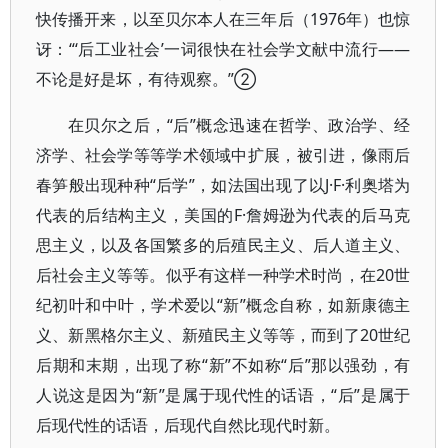
快传播开来，以至贝尔本人在三年后（1976年）也惊
讶：“‘后工业社会’一词很快在社会学文献中流行——
不论是好是坏，有待观察。”②
在贝尔之后，“后”概念迅速在哲学、政治学、经
济学、社会学等等学术领域中扩展，被引进，像雨后
春笋般出现种种“后学”，如法国出现了以J·F·利奥塔为
代表的后结构主义，美国的F·詹姆逊为代表的后马克
思主义，以及各国繁多的后殖民主义、后人道主义、
后社会主义等等。似乎有这样一种学术时尚，在20世
纪初叶和中叶，学术爱以“新”概念自称，如新康德主
义、新黑格尔主义、新殖民主义等等，而到了20世纪
后期和末期，出现了称“新”不如称“后”那以强劲，有
人说这是因为“新”是属于现代性的话语，“后”是属于
后现代性的话语，后现代自然比现代时新。